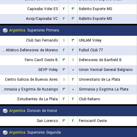
Capixaba Volei ES
۲
۳
Itabirito Esporte MG
Acvp/Capixaba VC
۲
۳
Itabirito Esporte MG
Argentina
Superiores Primera
Club San Fernando
۱
۳
UNLAM Voley
Club Atletico Defensores de Moreno
۲
۲
77 Futbol Club
Ferro Carril Oeste B
۳
۱
Defensores de Banfield B
GEVP Voley
۳
۰
Union Vecinal General Belgrano
Centro Galicia de Buenos Aires
۱
۲
Universitario de La Plata
Gimnasia y Esgrima de Ituzaingo
۳
۰
Gimnasia y Esgrima La Plata
Estudiantes de La Plata
۲
۲
Club Italiano
Argentina
Division de Honor
San Lorenzo
۳
۲
Ferrocarril Oeste
Argentina
Superiores Segunda