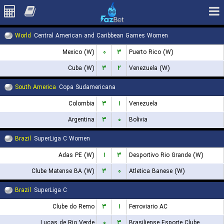
World
Central American and Caribbean Games Women
Mexico (W)
۰
۳
Puerto Rico (W)
Cuba (W)
۳
۲
Venezuela (W)
South America
Copa Sudamericana
Colombia
۳
۱
Venezuela
Argentina
۳
۰
Bolivia
Brazil
SuperLiga C Women
Adas PE (W)
۱
۳
Desportivo Rio Grande (W)
Clube Matense BA (W)
۳
۰
Atletica Banese (W)
Brazil
SuperLiga C
Clube do Remo
۳
۱
Ferroviario AC
Lucas de Rio Verde
۰
۳
Brasiliense Esporte Clube