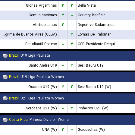
Glorias Argentinas
۲
۲
Bella Vista
Comunicaciones
۳
۰
Country Banfield
Atletico Lanus
۲
۱
Deportivo Sudamerica
Gimnasia y Esgrima de Buenos Aires (GEBA)
۱
۳
Lomas Del Palomar
Estudiantil Porteno
۰
۳
CSD Presidente Derqui
Brazil
U19 Liga Paulista
Santo Andre U19
۰
۳
Sesi Bauru U19
Brazil
U19 Liga Paulista Women
Osasco U19 (W)
۳
۲
Sesi Bauru U19 (W)
Brazil
U21 Liga Paulista Women
Sorocaba U21 (W)
۰
۳
Pinheiros U21 (W)
Costa Rica
Primera Division Women
UNA (W)
۲
۰
Goicoechea (W)