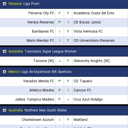
Panama
Liga Prom
Panama City FC
۲
۲
Academia Costa del Este
Herrera Reserves
۳
۱
CD Bocas Junior
Bambanes FC
۱
۲
Vista Hermosa FC
Mario Mendez FC
۱
۲
CD Universitario Reserves
Australia
Tasmania Super League Women
Taroona (W)
۰
۲
Glenorchy Knights (W)
Mexico
Liga de Expansion MX Apertura
Venados Merida FC
۳
۲
CD Tapatio
Atletico Morelia
۴
۱
Cancun FC
Jaibos Tampico Madero
۳
۰
Cruz Azul Hidalgo
Australia
Northern New South Wales
Charlestown Azzurri
۱
۲
Maitland