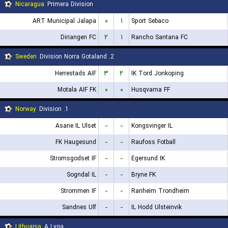
Nicaragua
Primera Division
ART Municipal Jalapa
۰
۱
Sport Sebaco
Diriangen FC
۲
۱
Rancho Santana FC
Sweden
2. Division Norra Gotaland
Herrestads AIF
۳
۲
IK Tord Jonkoping
Motala AIF FK
۰
۰
Husqvarna FF
Norway
1. Division
Asane IL Ulset
-
-
Kongsvinger IL
FK Haugesund
-
-
Raufoss Fotball
Stromsgodset IF
-
-
Egersund IK
Sogndal IL
-
-
Bryne FK
Strommen IF
-
-
Ranheim Trondheim
Sandnes Ulf
-
-
IL Hodd Ulsteinvik
Lithuania
A Lyga