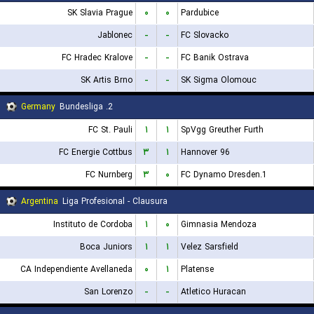
SK Slavia Prague
۰
۰
Pardubice
Jablonec
-
-
FC Slovacko
FC Hradec Kralove
-
-
FC Banik Ostrava
SK Artis Brno
-
-
SK Sigma Olomouc
Germany
2. Bundesliga
FC St. Pauli
۱
۱
SpVgg Greuther Furth
FC Energie Cottbus
۳
۱
Hannover 96
FC Nurnberg
۳
۰
1.FC Dynamo Dresden
Argentina
Liga Profesional - Clausura
Instituto de Cordoba
۱
۰
Gimnasia Mendoza
Boca Juniors
۱
۱
Velez Sarsfield
CA Independiente Avellaneda
۰
۱
Platense
San Lorenzo
-
-
Atletico Huracan