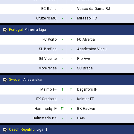
EC Bahia
-
-
Vasco da Gama RJ
Cruzeiro MG
-
-
Mirassol FC
Portugal
Primeira Liga
FC Porto
-
-
FC Alverca
SL Benfica
-
-
Academico Viseu
Gil Vicente
-
-
Rio Ave
Moreirense
-
-
SC Braga
Sweden
Allsvenskan
Malmo FF
۱
۲
Degerfors IF
IFK Goteborg
-
-
Kalmar FF
Hammarby IF
۳
۰
BK Hacken
Halmstads BK
-
-
GAIS
Czech Republic
1. Liga