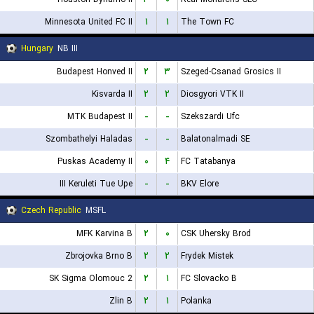
Minnesota United FC II
۱
۱
The Town FC
Hungary
NB III
Budapest Honved II
۲
۳
Szeged-Csanad Grosics II
Kisvarda II
۲
۲
Diosgyori VTK II
MTK Budapest II
-
-
Szekszardi Ufc
Szombathelyi Haladas
-
-
Balatonalmadi SE
Puskas Academy II
۰
۴
FC Tatabanya
III Keruleti Tue Upe
-
-
BKV Elore
Czech Republic
MSFL
MFK Karvina B
۲
۰
CSK Uhersky Brod
Zbrojovka Brno B
۲
۲
Frydek Mistek
SK Sigma Olomouc 2
۲
۱
FC Slovacko B
Zlin B
۲
۱
Polanka