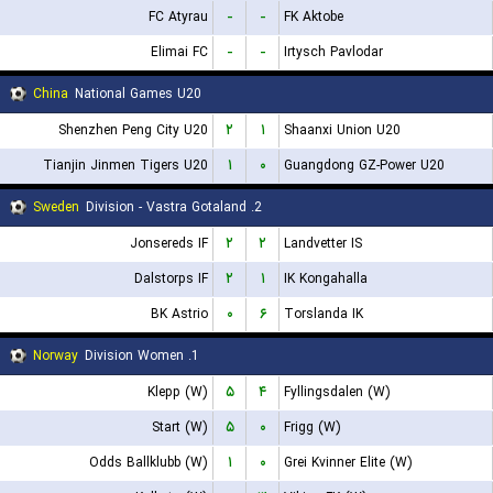
FC Atyrau
-
-
FK Aktobe
Elimai FC
-
-
Irtysch Pavlodar
China
National Games U20
Shenzhen Peng City U20
۲
۱
Shaanxi Union U20
Tianjin Jinmen Tigers U20
۱
۰
Guangdong GZ-Power U20
Sweden
2. Division - Vastra Gotaland
Jonsereds IF
۲
۲
Landvetter IS
Dalstorps IF
۲
۱
IK Kongahalla
BK Astrio
۰
۶
Torslanda IK
Norway
1. Division Women
Klepp (W)
۵
۴
Fyllingsdalen (W)
Start (W)
۵
۰
Frigg (W)
Odds Ballklubb (W)
۱
۰
Grei Kvinner Elite (W)