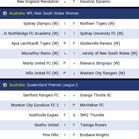
New England Revolution
۰
۲
Houston Dynamo
Australia
NPL New South Wales Women
Sydney Olympic (W)
۱
۲
Northern Tigers (W)
Bulls Northbridge FC Academy (W)
۱
۱
Sydney University FC (W)
Apia Leichhardt Tigers (W)
۴
۲
Gladesville Ravens (W)
Macarthur Rams (W)
۰
۱
University of New South Wales (W)
Manly United FC (W)
۳
۰
Illawarra Stingrays (W)
Hills United FC (W)
۳
۰
Western City Rangers (W)
Australia
Queensland Premier League 2
Samford Rangers FC
۰
۰
Grange Thistle SC
Moreton City Excelsior FC 2
۱
۳
Mitchelton FC
Southside Eagles
۲
۵
SWQ Thunder
Souths United
۱
۲
Taringa Rovers
Pine Hills
۱
۲
Brisbane Knights