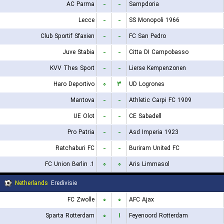
AC Parma
-
-
Sampdoria
Lecce
-
-
SS Monopoli 1966
Club Sportif Sfaxien
-
-
FC San Pedro
Juve Stabia
-
-
Citta DI Campobasso
KVV Thes Sport
-
-
Lierse Kempenzonen
Haro Deportivo
۰
۳
UD Logrones
Mantova
-
-
Athletic Carpi FC 1909
UE Olot
-
-
CE Sabadell
Pro Patria
-
-
Asd Imperia 1923
Ratchaburi FC
-
-
Buriram United FC
1. FC Union Berlin
۰
۰
Aris Limmasol
Netherlands
Eredivisie
FC Zwolle
۰
۰
AFC Ajax
Sparta Rotterdam
۰
۱
Feyenoord Rotterdam