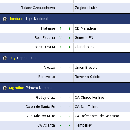
Rakow Czestochowa
-
-
Zaglebie Lubin
Honduras
Liga Nacional
Platense
۱
۱
CD Marathon
Real Espana
۲
۰
Genesis PN
Lobos UPNFM
۱
۱
Olancho FC
Italy
Coppa Italia
Arezzo
-
-
Union Brescia
Benevento
-
-
Ravenna Calcio
Argentina
Primera Nacional
Godoy Cruz
-
-
CA Chaco For Ever
Colon de Santa Fe
-
-
CA San Telmo
Club Atletico Mitre
-
-
CA Defensores de Belgrano
CA Atlanta
-
-
Temperley