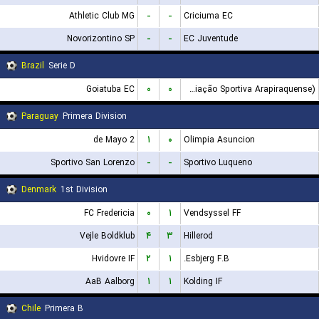
Athletic Club MG
-
-
Criciuma EC
Novorizontino SP
-
-
EC Juventude
Brazil
Serie D
Goiatuba EC
۰
۰
ASA (Agremiação Sportiva Arapiraquense)
Paraguay
Primera Division
2 de Mayo
۱
۰
Olimpia Asuncion
Sportivo San Lorenzo
-
-
Sportivo Luqueno
Denmark
1st Division
FC Fredericia
۰
۱
Vendsyssel FF
Vejle Boldklub
۴
۳
Hillerod
Hvidovre IF
۲
۱
Esbjerg F.B.
AaB Aalborg
۱
۱
Kolding IF
Chile
Primera B