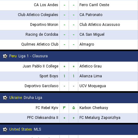
CA Los Andes
-
-
Ferro Carril Oeste
Club Atletico Colegiales
-
-
CA Patronato
Deportivo Moron
-
-
Club Atletico Acassuso
Racing de Cordoba
-
-
CA San Miguel
Quilmes Atletico Club
-
-
Almagro
Peru
Liga 1 - Clausura
Juan Pablo II College
۰
۰
Atletico Grau
Sport Boys
۱
۱
Alianza Lima
Deportivo Garcilaso
-
-
UCV Moquegua
Ukraine
Druha Liga
FC Rebel Kyiv
۳
۵
Karbon Cherkasy
PFC Oleksandria II
۰
۰
FC Metalurg Zaporizhya
United States
MLS