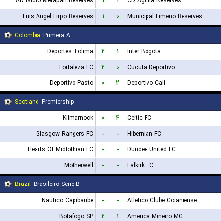
AD Isidro Metapan Reserves
۱
۱
CD Aguila Reserves
Luis Angel Firpo Reserves
۱
۰
Municipal Limeno Reserves
Colombia
Primera A
Deportes Tolima
۲
۱
Inter Bogota
Fortaleza FC
۲
۰
Cucuta Deportivo
Deportivo Pasto
۰
۲
Deportivo Cali
Scotland
Premiership
Kilmarnock
۰
۴
Celtic FC
Glasgow Rangers FC
-
-
Hibernian FC
Hearts Of Midlothian FC
-
-
Dundee United FC
Motherwell
-
-
Falkirk FC
Brazil
Brasileiro Serie B
Nautico Capibaribe
-
-
Atletico Clube Goianiense
Botafogo SP
۲
۱
America Mineiro MG