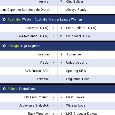
Aurora
۲
۴
Club Bolivar
GV Club Deportivo San Jose de Oruro
-
-
Always Ready
Australia
Western Australia Premier League Women
Sorrento FC (W)
۱
۱
Perth Redstar FC (W)
UWA-Nedlands FC (W)
۰
۳
Hyundai NTC (W)
Portugal
Liga Segunda
Farense
۲
۱
Torreense
Vizela
۰
۰
Uniao de Leiria
AVS Futebol SAD
-
-
Sporting CP B
Feirense
-
-
Felgueiras 1932
Poland
Ekstraklasa
KKS Lech Poznan
-
-
Piast Gliwice
Jagiellonia Białystok
-
-
Widzew Lodz
Slask Wroclaw
۰
۰
MKS Cracovia Krakow