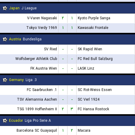
Japan
J League
V-Varen Nagasaki
۲
۱
Kyoto Purple Sanga
Tokyo Verdy 1969
۱
۱
Kawasaki Frontale
Austria
Bundesliga
SV Ried
-
-
SK Rapid Wien
Wolfsberger Athletik Club
-
-
FC Red Bull Salzburg
FK Austria Wien
-
-
LASK Linz
Germany
3. Liga
1. FC Saarbrucken
-
-
SC Rot-Weiss Essen
TSV Alemannia Aachen
-
-
SC Verl 1924
TSG 1899 Hoffenheim II
۲
۳
FC Hansa Rostock
Ecuador
Liga Pro Serie A
Barcelona SC Guayaquil
۱
۲
Macara