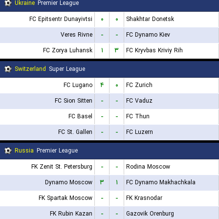
Ukraine
Premier League
FC Epitsentr Dunayivtsi
۰
۰
Shakhtar Donetsk
Veres Rivne
-
-
FC Dynamo Kiev
FC Zorya Luhansk
۱
۳
FC Kryvbas Kriviy Rih
Switzerland
Super League
FC Lugano
۴
۰
FC Zurich
FC Sion Sitten
-
-
FC Vaduz
FC Basel
-
-
FC Thun
FC St. Gallen
-
-
FC Luzern
Russia
Premier League
FK Zenit St. Petersburg
-
-
Rodina Moscow
Dynamo Moscow
۳
۱
FC Dynamo Makhachkala
FK Spartak Moscow
-
-
FK Krasnodar
FK Rubin Kazan
-
-
Gazovik Orenburg