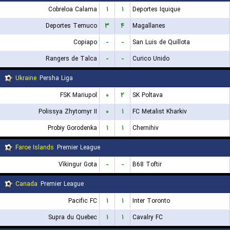
Cobreloa Calama
۱
۱
Deportes Iquique
Deportes Temuco
۳
۴
Magallanes
Copiapo
-
-
San Luis de Quillota
Rangers de Talca
-
-
Curico Unido
Ukraine
Persha Liga
FSK Mariupol
۰
۲
SK Poltava
Polissya Zhytomyr II
۰
۱
FC Metalist Kharkiv
Probiy Gorodenka
۱
۱
Chernihiv
Faroe Islands
Premier League
Víkingur Gota
-
-
B68 Toftir
Canada
Premier League
Pacific FC
۱
۱
Inter Toronto
Supra du Quebec
۱
۱
Cavalry FC