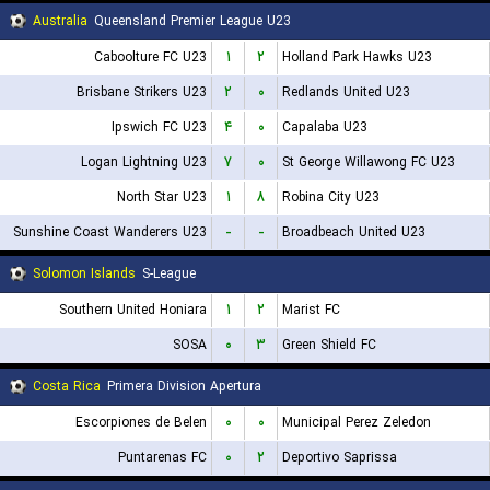
Australia
Queensland Premier League U23
Caboolture FC U23
۱
۲
Holland Park Hawks U23
Brisbane Strikers U23
۲
۰
Redlands United U23
Ipswich FC U23
۴
۰
Capalaba U23
Logan Lightning U23
۷
۰
St George Willawong FC U23
North Star U23
۱
۸
Robina City U23
Sunshine Coast Wanderers U23
-
-
Broadbeach United U23
Solomon Islands
S-League
Southern United Honiara
۱
۲
Marist FC
SOSA
۰
۳
Green Shield FC
Costa Rica
Primera Division Apertura
Escorpiones de Belen
۰
۰
Municipal Perez Zeledon
Puntarenas FC
۰
۲
Deportivo Saprissa