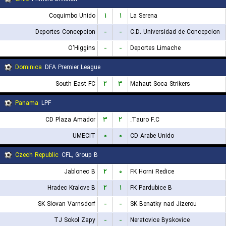
Coquimbo Unido
۱
۱
La Serena
Deportes Concepcion
-
-
C.D. Universidad de Concepcion
O'Higgins
-
-
Deportes Limache
Dominica
DFA Premier League
South East FC
۲
۳
Mahaut Soca Strikers
Panama
LPF
CD Plaza Amador
۳
۲
Tauro F.C.
UMECIT
۰
۰
CD Arabe Unido
Czech Republic
CFL, Group B
Jablonec B
۲
۰
FK Horni Redice
Hradec Kralove B
۲
۱
FK Pardubice B
SK Slovan Varnsdorf
-
-
SK Benatky nad Jizerou
TJ Sokol Zapy
-
-
Neratovice Byskovice