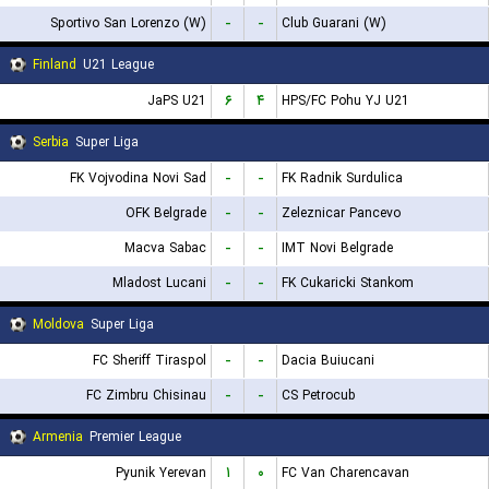
Sportivo San Lorenzo (W)
-
-
Club Guarani (W)
Finland
U21 League
JaPS U21
۶
۴
HPS/FC Pohu YJ U21
Serbia
Super Liga
FK Vojvodina Novi Sad
-
-
FK Radnik Surdulica
OFK Belgrade
-
-
Zeleznicar Pancevo
Macva Sabac
-
-
IMT Novi Belgrade
Mladost Lucani
-
-
FK Cukaricki Stankom
Moldova
Super Liga
FC Sheriff Tiraspol
-
-
Dacia Buiucani
FC Zimbru Chisinau
-
-
CS Petrocub
Armenia
Premier League
Pyunik Yerevan
۱
۰
FC Van Charencavan