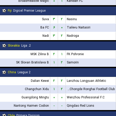
Broadmeadow Magic
۰
۱
Kahibah FC
Fiji
Digicel Premier League
Suva
۳
۲
Nasinu
Ba FC
۶
۰
Tailevu Naitasiri
Nadi
۳
۲
Nadroga
Slovakia
2. Liga
MSK Zilina B
۲
۱
FK Pohronie
SK Slovan Bratislava B
۱
۲
Samorin
China
League 2
Dalian Kewei
۲
۲
Lanzhou Longyuan Athletic
Changchun Xidu
۱
۲
Shanxi Chongde Ronghai Football Club
Guangdong Mingtu
۰
۰
Wenzhou Professional F.C
Nantong Haimen Codion
-
-
Qingdao Red Lions
Chile
Primera Division