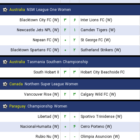
Australia
NSW League One Women
Blacktown City FC (W)
۳
۶
Inter Lions FC (W)
Newcastle Jets NPL (W)
۲
۱
Camden Tigers (W)
Nepean FC (W)
۰
۲
St George FC (W)
Blacktown Spartans FC (W)
۰
۲
Sutherland Strikers (W)
Australia
Tasmania Southern Championship
South Hobart II
۳
۳
Hobart City Beachside FC
Canada
Northern Super League Women
Vancouver Rise (W)
۲
۳
Calgary Wild FC (W)
Paraguay
Championship Women
Libertad (W)
۲
۰
Sportivo Trinidense (W)
Nacional-Humaita (W)
۰
۴
Cerro Porteno (W)
Rubio Nu (W)
-
-
Olimpia Asuncion (W)