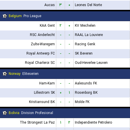
Aucas
۳
۰
Leones Del Norte
Belgium
Pro League
KAA Gent
۲
۰
KV Mechelen
RSC Anderlecht
-
-
RAAL La Louviere
Zulte-Waregem
-
-
Racing Genk
Royal Antwerp FC
-
-
SK Beveren
Royal Charleroi SC
-
-
Oud-Heverlee Leuven
Norway
Eliteserien
Ham-Kam
-
-
Aalesunds FK
Lillestrom SK
۰
۱
Rosenborg BK
Kristiansund BK
-
-
Molde FK
Bolivia
Division Profesional
The Strongest La Paz
۱
۲
Independiente Petrolero