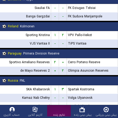
Siauliai FA
-
-
FK Dziugas Telsiai
Banga Gargzdai
-
-
FK Suduva Marijampole
Finland
Kolmonen
Sporting Kristina
۱
۲
VPV Pallo-Veikot
VJS Vantaa II
-
-
TiPS Vantaa
Paraguay
Primera Division Reserve
Sportivo Ameliano Reserves
۲
۰
Cerro Porteno Reserve
2 de Mayo Reserves
۰
۲
Olimpia Asuncion Reserves
Russia
FNL
SKA Khabarovsk
۱
۳
Spartak Kostroma
Kamaz Nab Chelny
-
-
Volga Ulyanovsk
Rotor Volgograd
-
-
FC Chelyabinsk
Veles Moscow
-
-
FK Leningradets
پیش بینی ورزشی
پیش بینی زنده
نتایج زنده
کازینو آنلاین
حساب کاربری