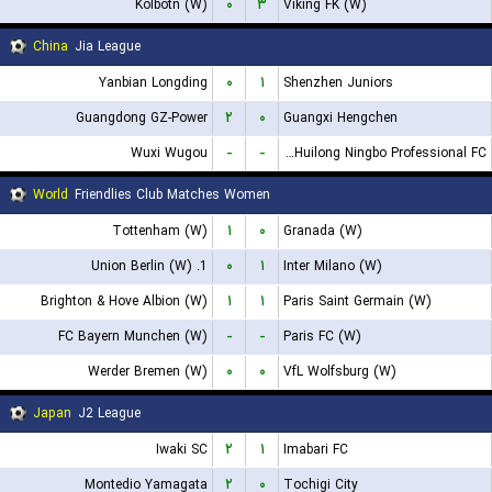
Kolbotn (W)
۰
۳
Viking FK (W)
China
Jia League
Yanbian Longding
۰
۱
Shenzhen Juniors
Guangdong GZ-Power
۲
۰
Guangxi Hengchen
Wuxi Wugou
-
-
Shanghai Jiading Huilong Ningbo Professional FC
World
Friendlies Club Matches Women
Tottenham (W)
۱
۰
Granada (W)
1. Union Berlin (W)
۰
۱
Inter Milano (W)
Brighton & Hove Albion (W)
۱
۱
Paris Saint Germain (W)
FC Bayern Munchen (W)
-
-
Paris FC (W)
Werder Bremen (W)
۰
۰
VfL Wolfsburg (W)
Japan
J2 League
Iwaki SC
۲
۱
Imabari FC
Montedio Yamagata
۲
۰
Tochigi City