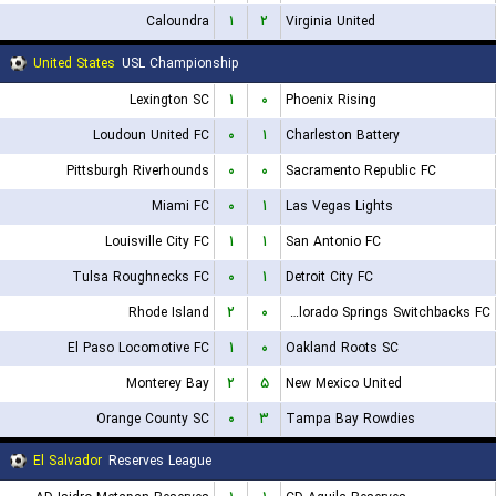
Caloundra
۱
۲
Virginia United
United States
USL Championship
Lexington SC
۱
۰
Phoenix Rising
Loudoun United FC
۰
۱
Charleston Battery
Pittsburgh Riverhounds
۰
۰
Sacramento Republic FC
Miami FC
۰
۱
Las Vegas Lights
Louisville City FC
۱
۱
San Antonio FC
Tulsa Roughnecks FC
۰
۱
Detroit City FC
Rhode Island
۲
۰
Colorado Springs Switchbacks FC
El Paso Locomotive FC
۱
۰
Oakland Roots SC
Monterey Bay
۲
۵
New Mexico United
Orange County SC
۰
۳
Tampa Bay Rowdies
El Salvador
Reserves League