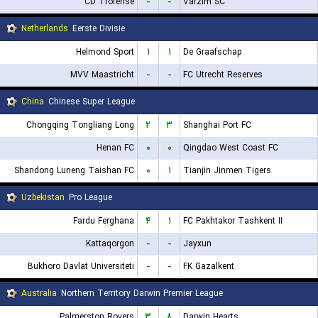
CD Trofense
-
-
Varzim SC
Netherlands
Eerste Divisie
Helmond Sport
۱
۱
De Graafschap
MVV Maastricht
-
-
FC Utrecht Reserves
China
Chinese Super League
Chongqing Tongliang Long
۲
۳
Shanghai Port FC
Henan FC
۰
۰
Qingdao West Coast FC
Shandong Luneng Taishan FC
۰
۱
Tianjin Jinmen Tigers
Uzbekistan
Pro League
Fardu Ferghana
۴
۱
FC Pakhtakor Tashkent II
Kattaqorgon
-
-
Jayxun
Bukhoro Davlat Universiteti
-
-
FK Gazalkent
Australia
Northern Territory Darwin Premier League
Palmerston Rovers
۳
۸
Darwin Hearts