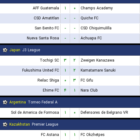
AFF Guatemala
۱
۰
Champs Academy
CSD Amatitlan
-
-
Quiche FC
San Benito FC
-
-
CSD Chiquimulilla
Nueva Santa Rosa
-
-
Achuapa FC
Japan
J3 League
Tochigi SC
۳
۲
Zweigen Kanazawa
Fukushima United FC
۱
۲
Kamatamare Sanuki
Reilac Shiga
۰
۳
FC Gifu
Ehime FC
۴
۱
Nara Club
Argentina
Torneo Federal A
Sol de America de Formosa
۱
۰
Defensores de Belgrano VR
Kazakhstan
Premier League
FC Astana
۱
۱
FC Okzhetpes