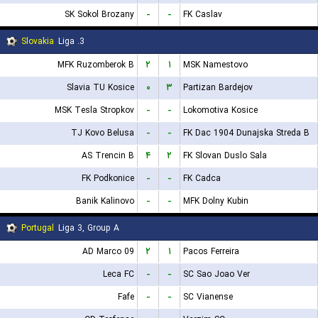
SK Sokol Brozany
-
-
FK Caslav
Slovakia
3. Liga
MFK Ruzomberok B
۲
۱
MSK Namestovo
Slavia TU Kosice
۰
۳
Partizan Bardejov
MSK Tesla Stropkov
-
-
Lokomotiva Kosice
TJ Kovo Belusa
-
-
FK Dac 1904 Dunajska Streda B
AS Trencin B
۴
۲
FK Slovan Duslo Sala
FK Podkonice
-
-
FK Cadca
Banik Kalinovo
-
-
MFK Dolny Kubin
Portugal
Liga 3, Group A
AD Marco 09
۲
۱
Pacos Ferreira
Leca FC
-
-
SC Sao Joao Ver
Fafe
-
-
SC Vianense