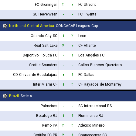
FC Groningen
۲
۰
FC Utrecht
SC Heerenveen
-
-
FC Twente
North and Central America
CONCACAF Leagues Cup
Orlando City SC
۱
۲
Leon
Real Salt Lake
۴
۰
CF Atlante
Deportivo Toluca FC
۰
۱
Los Angeles FC
Seattle Sounders
-
-
Gallos Blancos Queretaro
CD Chivas de Guadalajara
۰
۱
FC Dallas
Inter Miami CF
۱
۲
CF Rayados de Monterrey
Brazil
Serie A
Palmeiras
-
-
SC Internacional RS
Botafogo RJ
۱
۱
Fluminense RJ
Remo PA
۲
۲
Atletico Mineiro
Coritiba FC PR
۲
۱
Chapecoense SC