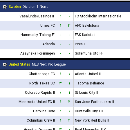
Sweden
Division 1 Norra
Vasalunds/Essinge IF
۲
۰
FC Stockholm Internazionale
Umea FC
۱
۳
AFC Eskilstuna
Hammarby Talang Ff
-
-
FBK Karlstad
Arlanda
-
-
Pitea IF
Assyriska Foreningen
-
-
Sollentuna Utd FF
United States
MLS Next Pro League
Chattanooga FC
۱
۰
Atlanta United II
North Texas SC
۳
۱
Tacoma Defiance
Colorado Rapids II
۰
۱
St Louis City II
Minnesota United FC II
۱
۲
San Jose Earthquakes II
Carolina Core
۲
۰
Huntsville City FC
Columbus Crew II
۱
۲
New York Red Bulls II
Houston Dynamo II
۳
۰
Real Monarchs SLC