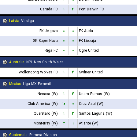
Garuda FC
۱
۴
Port Darwin FC
Latvia
Virsliga
FK Jelgava
۰
۰
FK Auda
SK Super Nova
۰
۰
FK Liepaja
Riga FC
-
-
Ogre United
Australia
NPL New South Wales
Wollongong Wolves FC
۱
۲
Sydney United
Mexico
Liga MX Femenil
Necaxa (W)
۱
۲
Unam Pumas (W)
Club America (W)
۱۰
۰
Cruz Azul (W)
Queretaro (W)
۱
۲
Santos Laguna (W)
Monterrey (W)
۳
۱
Atlante (W)
Guatemala
Primera Division