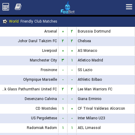
World
Friendly Club Matches
Arsenal
۰
۲
Borussia Dortmund
Johor Darul Takzim FC
۲
۲
Chelsea
Liverpool
۰
۰
AS Monaco
Manchester City
۳
۱
Atletico Madrid
Frosinone
-
-
SS Lazio
Olympique Marseille
-
-
Athletic Bilbao
Bangkok Glass Pathumthani United FC
۲
۲
Lee Man Warriors FC
Desenzano Calvina
-
-
Giana Erminio
CD Mostoles
۱
۰
CF Trival Valderas Alcorcon
US Pergolettese
-
-
Inter Milano U23
Radomiak Radom
۱
۱
AEL Limassol