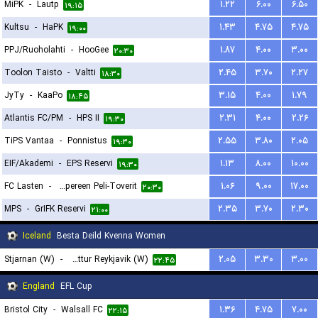
MiPK
-
Lautp
۱.۲۲
۶.۰۰
۶.۵۰
۱۹:۱۵
Kultsu
-
HaPK
۱.۴۳
۴.۷۵
۴.۷۵
۱۹:۰۰
PPJ/Ruoholahti
-
HooGee
۱.۸۷
۴.۰۰
۳.۰۰
۲۰:۳۰
Toolon Taisto
-
Valtti
۲.۴۵
۳.۷۰
۲.۲۷
۱۸:۳۰
JyTy
-
KaaPo
۳.۱۵
۴.۰۰
۱.۷۹
۱۸:۴۵
Atlantis FC/PM
-
HPS II
۲.۳۱
۴.۰۰
۲.۲۶
۱۹:۳۰
TiPS Vantaa
-
Ponnistus
۲.۵۵
۳.۸۰
۲.۰۵
۱۹:۳۰
EIF/Akademi
-
EPS Reservi
۱.۱۳
۸.۰۰
۱۰.۰۰
۱۹:۳۰
FC Lasten
-
Tampereen Peli-Toverit
۱.۰۶
۹.۰۰
۱۷.۰۰
۲۰:۳۰
MPS
-
GrIFK Reservi
۲.۳۵
۳.۷۰
۲.۳۰
۲۱:۰۰
Iceland
Besta Deild Kvenna Women
Stjarnan (W)
-
Throttur Reykjavik (W)
۲.۰۵
۳.۳۰
۳.۰۰
۲۲:۴۵
England
EFL Cup
Bristol City
-
Walsall FC
۱.۳۶
۴.۷۵
۷.۰۰
۲۲:۱۵