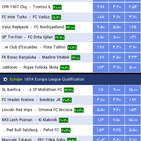
CFR 1907 Cluj
-
Tromso IL
۲.۶۸
۳.۲۰
۲.۵۴
۲۰:۰۰
FC Inter Turku
-
FC Vaduz
۱.۸۸
۳.۶۰
۳.۷۰
۱۸:۳۰
Valur Reykjavik
-
FC Nordsjaelland
۹.۵۰
۵.۵۰
۱.۲۵
۲۲:۰۰
SP Tre Fiori
-
FC Drita Gjilan
۸.۵۰
۵.۰۰
۱.۳۱
۲۲:۳۰
Inter Club d'Escaldes
-
Flora Tallinn
۱.۹۷
۳.۳۰
۳.۶۰
۲۰:۳۰
FK Borac Banjaluka
-
Maxline Vitebsk
۱.۷۷
۳.۵۰
۴.۳۳
۲۲:۰۰
Jablonec
-
Rigas Futbola Skola
۱.۶۳
۳.۷۰
۵.۰۰
۱۹:۳۰
Europe
UEFA Europa League Qualification
SL Benfica
-
Hearts Of Midlothian FC
۱.۱۱
۹.۰۰
۱۵.۰۰
۲۲:۳۰
FC Hradec Kralove
-
Besiktas JK
۳.۸۰
۳.۴۰
۱.۹۲
۲۰:۳۰
Lincoln Red Imps
-
Omonia FC Nicosia
۵.۵۰
۴.۲۰
۱.۵۳
۲۰:۳۰
KKS Lech Poznan
-
KI Klaksvík
۱.۱۴
۷.۵۰
۱۵.۰۰
۲۰:۳۰
FC Red Bull Salzburg
-
Pafos FC
۱.۵۳
۴.۲۵
۵.۵۰
۲۰:۳۰
Maccabi Tel-Aviv
-
PFC CSKA Sofia
۲.۰۳
۳.۲۰
۳.۷۰
۱۹:۳۰