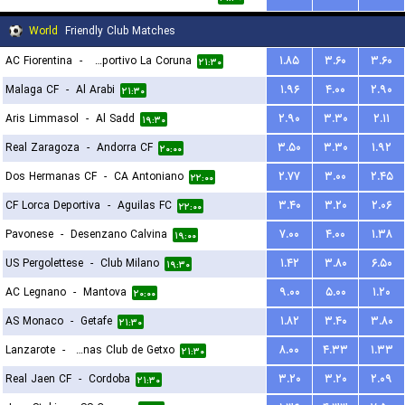
World
Friendly Club Matches
AC Fiorentina
-
Deportivo La Coruna
۱.۸۵
۳.۶۰
۳.۶۰
۲۱:۳۰
Malaga CF
-
Al Arabi
۱.۹۶
۴.۰۰
۲.۹۰
۲۱:۳۰
Aris Limmasol
-
Al Sadd
۲.۹۰
۳.۳۰
۲.۱۱
۱۹:۳۰
Real Zaragoza
-
Andorra CF
۳.۵۰
۳.۳۰
۱.۹۲
۲۰:۰۰
Dos Hermanas CF
-
CA Antoniano
۲.۷۷
۳.۰۰
۲.۴۵
۲۲:۰۰
CF Lorca Deportiva
-
Aguilas FC
۳.۴۰
۳.۲۰
۲.۰۶
۲۲:۰۰
Pavonese
-
Desenzano Calvina
۷.۰۰
۴.۰۰
۱.۳۸
۱۹:۰۰
US Pergolettese
-
Club Milano
۱.۴۲
۳.۸۰
۶.۵۰
۱۹:۳۰
AC Legnano
-
Mantova
۹.۰۰
۵.۰۰
۱.۲۰
۲۰:۰۰
AS Monaco
-
Getafe
۱.۸۲
۳.۴۰
۳.۸۰
۲۱:۳۰
Lanzarote
-
Arenas Club de Getxo
۸.۰۰
۴.۳۳
۱.۳۳
۲۱:۳۰
Real Jaen CF
-
Cordoba
۳.۲۰
۳.۲۰
۲.۰۹
۲۱:۳۰