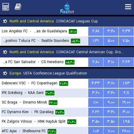
North and Central America
CONCACAF Leagues Cup
Los Angeles FC
-
CD Chivas de Guadalajara
۲.۶۸
۳.۴۰
۲.۳۴
۰۶:۰۰
Deportivo Toluca FC
-
Seattle Sounders
۱.۳۱
۵.۰۰
۷.۵۰
۰۵:۴۰
North and Central America
CONCACAF Central American Cup, Group B
Alianza FC San Salvador
-
CS Herediano
۲.۸۰
۳.۱۰
۲.۲۳
۰۵:۳۰
Europe
UEFA Conference League Qualification
Debreceni VSC
-
FC Copenhagen
۴.۳۳
۳.۷۰
۱.۷۳
۲۰:۳۰
IFK Goteborg
-
KAA Gent
۳.۲۰
۳.۴۰
۲.۱۱
۲۰:۳۰
SC Braga
-
Dinamo Minsk
۱.۱۰
۹.۰۰
۱۹.۰۰
۲۲:۰۰
FC Dynamo Kiev
-
FK Qarabag
۲.۲۲
۳.۴۰
۳.۰۰
۲۰:۳۰
FK Zalgiris Vilnius
-
HNK Hajduk Split
۳.۵۰
۳.۵۰
۱.۹۵
۲۰:۳۰
AFC Ajax
-
Shelbourne FC
۱.۰۶
۱۱.۰۰
۲۶.۰۰
۲۱:۳۰