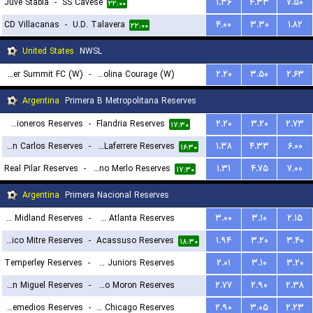
Juve Stabia
-
SS Cavese
۱.۳۶
۴.۳۳
۷.۵۰
۲۲:۰۰
CD Villacanas
-
U.D. Talavera
۴.۰۰
۳.۳۰
۱.۸۲
۲۲:۰۰
United States
NWSL
Denver Summit FC (W)
-
North Carolina Courage (W)
۲.۲۰
۳.۵۰
۲.۶۳
۰۵:۳۰
Argentina
Primera B Metropolitana Reserves
Deportivo Camioneros Reserves
-
Flandria Reserves
۲.۲۰
۳.۲۰
۲.۷۳
۱۷:۳۰
Villa San Carlos Reserves
-
Deportivo Laferrere Reserves
۱.۳۸
۴.۳۳
۶.۰۰
۱۶:۳۰
Real Pilar Reserves
-
Argentino Merlo Reserves
۱.۳۱
۴.۷۵
۷.۰۰
۱۷:۳۰
Argentina
Primera Nacional Reserves
Ferrocarril Midland Reserves
-
CA Atlanta Reserves
۳.۰۰
۳.۱۰
۲.۱۵
Club Atletico Mitre Reserves
-
Acassuso Reserves
۱.۹۴
۳.۲۰
۳.۴۰
۱۸:۳۰
۱۸:۳۰
Temperley Reserves
-
Chacarita Juniors Reserves
۲.۰۱
۳.۱۰
۳.۲۰
CA San Miguel Reserves
-
Deportivo Moron Reserves
۲.۷۷
۲.۹۰
۲.۳۸
۲۰:۳۰
Talleres Remedios Reserves
-
Nueva Chicago Reserves
۲.۹۰
۳.۰۵
۲.۲۳
۱۷:۳۰