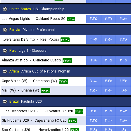
United States
USL Championship
Las Vegas Lights
-
Oakland Roots SC
۲.۲۵
۳.۳۰
۲.۸۰
۰۶:۰۰
Bolivia
Division Profesional
Universitario De Vinto
-
Real Potosi
۲.۰۴
۳.۵۰
۳.۲۸
۲۲:۳۰
Peru
Liga 1 - Clausura
Alianza Atletico
-
Cienciano Cusco
۲.۱۸
۳.۱۵
۳.۱۵
۲۳:۳۰
Africa
Africa Cup of Nations Women
Cape Verde (W)
-
Cameroon (W)
۷.۰۰
۴.۲۵
۱.۳۶
۲۳:۳۰
Mali (W)
-
Ghana (W)
۴.۵۰
۳.۵۰
۱.۶۵
۲۳:۳۰
Brazil
Paulista U20
Portuguesa de Desportos U20
-
CA Juventus SP U20
۲.۱۱
۳.۱۵
۳.۰۵
۲۱:۳۰
GE Prudente U20
-
Capivariano FC U20
۲.۲۵
۳.۲۰
۲.۸۰
۲۱:۳۰
Sao Caetano U20
-
Gremio Novorizontino U20
۳.۸۰
۳.۴۰
۱.۸۰
۲۱:۳۰