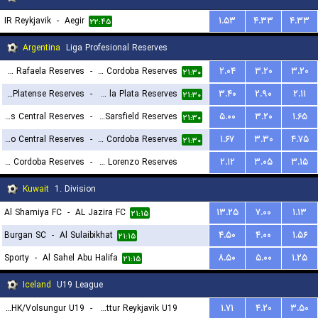
IR Reykjavik
-
Aegir
۱.۵۳
۴.۳۳
۴.۳۳
۲۲:۴۵
Argentina
Liga Profesional Reserves
Atletico Rafaela Reserves
-
Central Cordoba Reserves
۲.۰۴
۳.۲۰
۳.۲۰
۲۱:۳۰
CA Platense Reserves
-
Estudiantes de la Plata Reserves
۳.۴۰
۲.۹۰
۲.۱۱
۲۱:۳۰
Barracas Central Reserves
-
Velez Sarsfield Reserves
۵.۰۰
۳.۲۰
۱.۶۵
۲۱:۳۰
Rosario Central Reserves
-
Instituto AC Cordoba Reserves
۱.۶۷
۳.۳۰
۴.۷۵
۲۱:۳۰
CA Talleres de Cordoba Reserves
-
San Lorenzo Reserves
۲.۱۲
۳.۰۵
۳.۱۵
۲۳:۳۰
Kuwait
1. Division
Al Shamiya FC
-
AL Jazira FC
۱۳.۲۵
۷.۰۰
۱.۱۳
۲۱:۱۵
Burgan SC
-
Al Sulaibikhat
۴.۵۰
۴.۰۰
۱.۵۶
۲۱:۱۵
Sporty
-
Al Sahel Abu Halifa
۸.۵۰
۵.۰۰
۱.۲۵
۲۱:۱۵
Iceland
U19 League
Thor/THK/Volsungur U19
-
Throttur Reykjavik U19
۱.۷۱
۴.۲۰
۳.۵۰