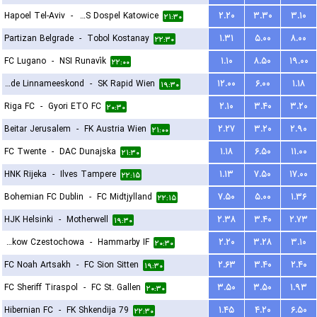
Hapoel Tel-Aviv
-
GKS Dospel Katowice
۲.۲۰
۳.۳۰
۳.۱۰
۲۱:۳۰
Partizan Belgrade
-
Tobol Kostanay
۱.۳۱
۵.۰۰
۸.۰۰
۲۲:۳۰
FC Lugano
-
NSI Runavík
۱.۱۰
۸.۵۰
۱۹.۰۰
۲۲:۰۰
Paide Linnameeskond
-
SK Rapid Wien
۱۲.۰۰
۶.۰۰
۱.۱۸
۱۹:۳۰
Riga FC
-
Gyori ETO FC
۲.۱۰
۳.۴۰
۳.۲۰
۲۰:۳۰
Beitar Jerusalem
-
FK Austria Wien
۲.۲۷
۳.۲۰
۲.۹۰
۲۱:۰۰
FC Twente
-
DAC Dunajska
۱.۱۸
۶.۵۰
۱۱.۰۰
۲۱:۳۰
HNK Rijeka
-
Ilves Tampere
۱.۱۳
۷.۵۰
۱۷.۰۰
۲۲:۱۵
Bohemian FC Dublin
-
FC Midtjylland
۷.۵۰
۵.۰۰
۱.۳۶
۲۲:۱۵
HJK Helsinki
-
Motherwell
۲.۳۸
۳.۴۰
۲.۷۳
۱۹:۳۰
Rakow Czestochowa
-
Hammarby IF
۲.۲۰
۳.۲۸
۳.۱۰
۲۰:۳۰
FC Noah Artsakh
-
FC Sion Sitten
۲.۶۳
۳.۴۰
۲.۴۰
۱۹:۳۰
FC Sheriff Tiraspol
-
FC St. Gallen
۳.۵۰
۳.۵۰
۱.۹۳
۲۰:۳۰
Hibernian FC
-
FK Shkendija 79
۱.۴۵
۴.۲۰
۶.۵۰
۲۲:۳۰