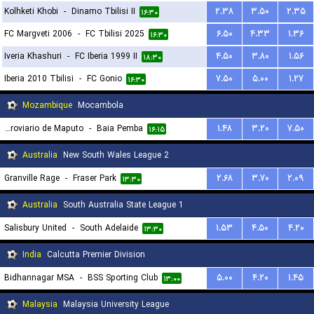
Kolhketi Khobi
-
Dinamo Tbilisi II
۲.۳۸
۳.۵۰
۲.۳۵
۱۶:۳۰
FC Margveti 2006
-
FC Tbilisi 2025
۶.۵۰
۴.۳۳
۱.۳۶
۱۶:۳۰
Iveria Khashuri
-
FC Iberia 1999 II
۴.۵۰
۳.۸۰
۱.۵۶
۱۸:۳۰
Iberia 2010 Tbilisi
-
FC Gonio
۷.۵۰
۵.۰۰
۱.۲۷
۱۶:۳۰
Mozambique
Mocambola
Clube Ferroviario de Maputo
-
Baia Pemba
۱.۴۸
۳.۲۰
۷.۵۰
۱۶:۱۵
Australia
New South Wales League 2
Granville Rage
-
Fraser Park
۲.۶۸
۳.۷۰
۲.۰۹
۱۳:۳۰
Australia
South Australia State League 1
Salisbury United
-
South Adelaide
۱.۵۳
۴.۵۰
۴.۲۰
۱۳:۳۰
India
Calcutta Premier Division
Bidhannagar MSA
-
BSS Sporting Club
۵.۰۰
۴.۲۰
۱.۴۵
۱۳:۰۰
Malaysia
Malaysia University League