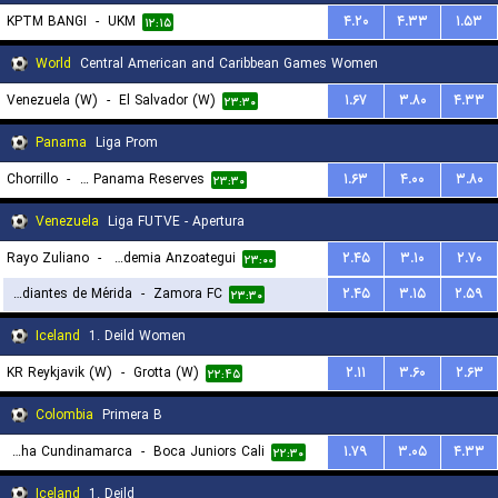
KPTM BANGI
-
UKM
۴.۲۰
۴.۳۳
۱.۵۳
۱۲:۱۵
World
Central American and Caribbean Games Women
Venezuela (W)
-
El Salvador (W)
۱.۶۷
۳.۸۰
۴.۳۳
۲۳:۳۰
Panama
Liga Prom
Chorrillo
-
Alianza Panama Reserves
۱.۶۳
۴.۰۰
۳.۸۰
۲۳:۳۰
Venezuela
Liga FUTVE - Apertura
Rayo Zuliano
-
Academia Anzoategui
۲.۴۵
۳.۱۰
۲.۷۰
۲۳:۰۰
Estudiantes de Mérida
-
Zamora FC
۲.۴۵
۳.۱۵
۲.۵۹
۲۳:۳۰
Iceland
1. Deild Women
KR Reykjavik (W)
-
Grotta (W)
۲.۱۱
۳.۶۰
۲.۶۳
۲۲:۴۵
Colombia
Primera B
Real Soacha Cundinamarca
-
Boca Juniors Cali
۱.۷۹
۳.۰۵
۴.۳۳
۲۲:۳۰
Iceland
1. Deild