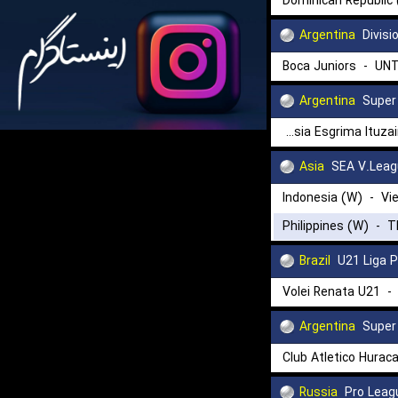
Dominican Republic
Argentina
Divisi
Boca Juniors
-
UNT
Argentina
Super
Gimnasia Esgrima Ituzaingo (W)
Asia
SEA V.Lea
Indonesia (W)
-
Vi
Philippines (W)
-
T
Brazil
U21 Liga P
Volei Renata U21
Argentina
Super
Club Atletico Hurac
۰۴:۰۰
Russia
Pro Leag