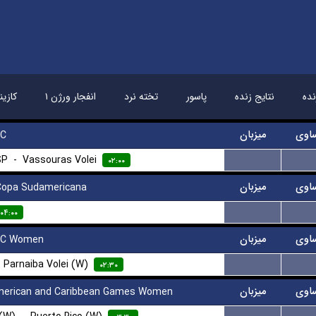
ده
نتایج زنده
پاسور
تخته نرد
انفجار ورژن ۱
کازین
اوی
میزبان
 C
SP
-
Vassouras Volei
...
...
۰۲:۰۰
اوی
میزبان
opa Sudamericana
...
...
۰۴:۰۰
اوی
میزبان
 C Women
-
Parnaiba Volei (W)
...
...
۰۲:۳۰
اوی
میزبان
merican and Caribbean Games Women