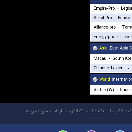
Empire-Pro
-
Legio
Sokol-Pro
-
Feniks
Alliance-pro
-
Torn
Energy-pro
-
Lions
Asia
East Asia 
Macau
-
South Kor
Chinese Taipei
-
J
World
Internatio
Serbia (W)
-
Russi
گیز ما استفاده کنید. ""تلاش ما، ارائه مطمئن ترین،به