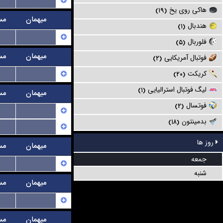
...
هاکی روی یخ
(۱۹)
میهمان
مس
هندبال
(۱)
...
فلوربال
(۵)
میهمان
مس
فوتبال آمریکایی
(۲)
کریکت
...
(۲۰)
لیگ فوتبال استرالیایی
(۱)
میهمان
مس
فوتسال
(۲)
...
بدمینتون
(۱۸)
...
روز ها
میهمان
مس
جمعه
...
شنبه
میهمان
مس
...
میهمان
مس