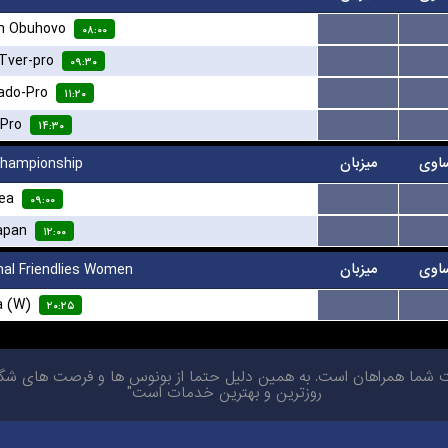
n Obuhovo
...
...
۰۸:۰۰
 Tver-pro
...
...
۰۹:۳۰
ado-Pro
...
...
۱۱:۲۰
-Pro
...
...
۱۴:۳۰
اوی
میزبان
Championship
ea
...
...
۰۹:۰۰
apan
...
...
۱۲:۰۰
اوی
میزبان
nal Friendlies Women
a (W)
...
...
۲۰:۲۵
ا همراهان است. به همین دلیل حتما از بونوس ها و فرصت های شگفت ان
روزترین و بهترین خدمات است"