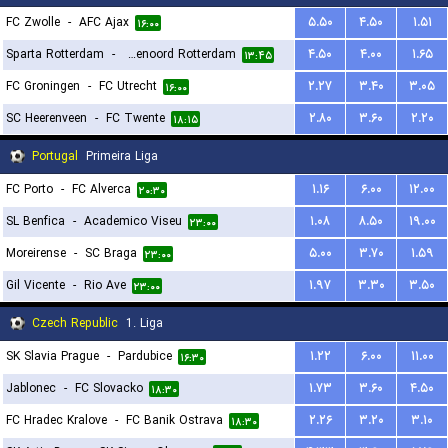
FC Zwolle
-
AFC Ajax
۵.۵۰
۴.۵۰
۱.۵۱
۱۶:۰۰
Sparta Rotterdam
-
Feyenoord Rotterdam
۴.۵۰
۴.۰۰
۱.۶۵
۱۳:۴۵
FC Groningen
-
FC Utrecht
۲.۲۷
۳.۴۰
۳.۰۵
۱۶:۰۰
SC Heerenveen
-
FC Twente
۲.۸۰
۳.۶۰
۲.۲۰
۱۸:۱۵
Portugal
Primeira Liga
FC Porto
-
FC Alverca
۱.۱۶
۶.۰۰
۱۲.۰۰
۲۰:۳۰
SL Benfica
-
Academico Viseu
۱.۰۸
۸.۵۰
۱۹.۰۰
۲۳:۰۰
Moreirense
-
SC Braga
۵.۰۰
۳.۷۰
۱.۵۹
۲۳:۰۰
Gil Vicente
-
Rio Ave
۱.۹۷
۳.۳۰
۳.۵۰
۲۳:۰۰
Czech Republic
1. Liga
SK Slavia Prague
-
Pardubice
۱.۲۲
۶.۰۰
۱۱.۰۰
۱۶:۳۰
Jablonec
-
FC Slovacko
۱.۷۳
۳.۶۰
۴.۵۰
۱۸:۳۰
FC Hradec Kralove
-
FC Banik Ostrava
۲.۲۶
۳.۲۰
۳.۱۰
۱۸:۳۰