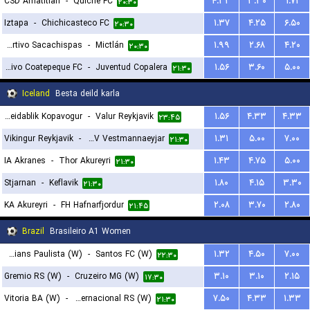
CSD Amatitlan
-
Quiche FC
۴.۳۳
۳.۳۰
۱.۷۱
۲۰:۳۰
Iztapa
-
Chichicasteco FC
۱.۳۷
۴.۲۵
۶.۵۰
۲۰:۳۰
CS Deportivo Sacachispas
-
Mictlán
۱.۹۹
۲.۶۸
۴.۲۰
۲۰:۳۰
Deportivo Coatepeque FC
-
Juventud Copalera
۱.۵۶
۳.۶۰
۵.۰۰
۲۱:۳۰
Iceland
Besta deild karla
Breidablik Kopavogur
-
Valur Reykjavik
۱.۵۶
۴.۳۳
۴.۳۳
۲۳:۴۵
Vikingur Reykjavik
-
IBV Vestmannaeyjar
۱.۳۱
۵.۰۰
۷.۰۰
۲۱:۳۰
IA Akranes
-
Thor Akureyri
۱.۴۳
۴.۷۵
۵.۰۰
۲۱:۳۰
Stjarnan
-
Keflavik
۱.۸۰
۴.۱۵
۳.۳۰
۲۱:۳۰
KA Akureyri
-
FH Hafnarfjordur
۲.۰۸
۳.۷۰
۲.۸۰
۲۱:۴۵
Brazil
Brasileiro A1 Women
Corinthians Paulista (W)
-
Santos FC (W)
۱.۳۲
۴.۵۰
۷.۰۰
۲۲:۳۰
Gremio RS (W)
-
Cruzeiro MG (W)
۳.۱۰
۳.۱۰
۲.۱۵
۱۷:۳۰
Vitoria BA (W)
-
SC Internacional RS (W)
۷.۵۰
۴.۳۳
۱.۳۳
۲۱:۳۰