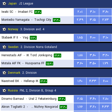
Japan
J2 League
Iwaki SC
-
Imabari FC
۲.۰۱
۳.۱۰
۳.۶۰
۱۲:۳۰
Montedio Yamagata
-
Tochigi City
۲.۳۹
۳.۱۵
۲.۷۳
۱۳:۳۰
Norway
3. Division avd. 4
Stabaek IF II
-
Vag
۱.۸۵
۴.۰۰
۳.۱۰
۱۶:۳۰
Sweden
2. Division Norra Gotaland
Herrestads AIF
-
IK Tord Jonkoping
۱.۸۸
۳.۶۰
۳.۲۰
۱۴:۳۰
Motala AIF FK
-
Husqvarna FF
۳.۶۰
۳.۵۰
۱.۷۹
۱۵:۳۰
Denmark
2. Division
Naestved BK
-
Hellerup IK
۱.۴۰
۴.۳۳
۶.۰۰
۱۴:۳۰
Russia
FNL 2, Division B, Group 4
Dinamo Barnaul
-
Ural 2 Yekaterinburg
۲.۱۵
۳.۴۰
۲.۸۰
۱۴:۳۰
Akron Togliatti 2
-
Pobeda Nizhny Novgorod
۱.۷۶
۳.۲۰
۴.۳۳
۱۳:۳۰