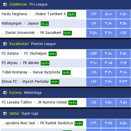
Uzbekistan
Pro League
Fardu Ferghana
-
FC Pakhtakor Tashkent II
۱.۲۲
۵.۰۰
۸.۵۰
۱۵:۳۰
Kattaqorgon
-
Jayxun
۱.۶۱
۳.۶۰
۴.۵۰
۱۸:۰۰
Bukhoro Davlat Universiteti
-
FK Gazalkent
۴.۵۰
۳.۷۰
۱.۵۷
۱۷:۳۰
Kazakhstan
Premier League
FC Astana
-
FC Okzhetpes
۱.۵۳
۳.۸۰
۴.۵۰
۱۶:۳۰
FC Atyrau
-
FK Aktobe
۳.۱۰
۳.۰۵
۲.۱۴
۱۸:۳۰
Tobol Kostanay
-
Kaisar Kyzylorda
۱.۷۸
۳.۳۰
۳.۸۰
۱۸:۳۰
Elimai FC
-
Irtysch Pavlodar
۱.۶۷
۳.۶۰
۴.۳۳
۱۷:۳۰
Estonia
Meistriliiga
FC Levadia Tallinn
-
JK Nomme United
۱.۱۶
۶.۵۰
۹.۵۰
۱۹:۳۰
Serbia
Super Liga
FK Vojvodina Novi Sad
-
FK Radnik Surdulica
۱.۲۹
۴.۷۵
۸.۵۰
۲۱:۳۰