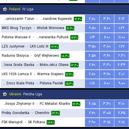
Poland
IV Liga
KS Pomorzanin Torun
-
Orleta Aleksandrow Kujawski
۲.۸۰
۳.۴۰
۲.۱۲
۱۲:۳۰
MKS Strug Tyczyn
-
Wislok Wisniowa
۹.۵۰
۵.۰۰
۱.۲۲
۱۲:۳۰
Polonia Warsaw II
-
Nadnarwianka Pultusk
۱.۱۴
۶.۰۰
۱۱.۰۰
۱۶:۳۰
LZS Justynow
-
LKS Lodz III
۳.۵۰
۳.۸۰
۱.۷۷
۱۷:۳۰
Radunia Stezyca
-
Gryf Wejherowo
۲.۵۸
۳.۴۰
۲.۳۰
۱۸:۳۰
Polonia Sroda Slaska
-
Moto-Jelcz Olawa
۲.۶۰
۳.۳۰
۲.۳۴
۱۲:۳۰
LKS 1926 Lomza II
-
Warmia Grajewo
۲.۸۰
۳.۷۰
۲.۰۱
۱۲:۳۰
Mlks Znicz Biala Piska
-
Polonia Paslek
۱.۱۸
۶.۰۰
۹.۰۰
۱۵:۳۰
Ukraine
Persha Liga
Polissya Zhytomyr II
-
FC Metalist Kharkiv
۲.۰۵
۳.۳۰
۳.۱۰
۱۲:۳۰
Probiy Gorodenka
-
Chernihiv
۲.۶۰
۳.۰۵
۲.۴۵
۱۴:۳۰
FSK Mariupol
-
SK Poltava
۲.۹۰
۳.۱۵
۲.۱۸
۱۶:۳۰