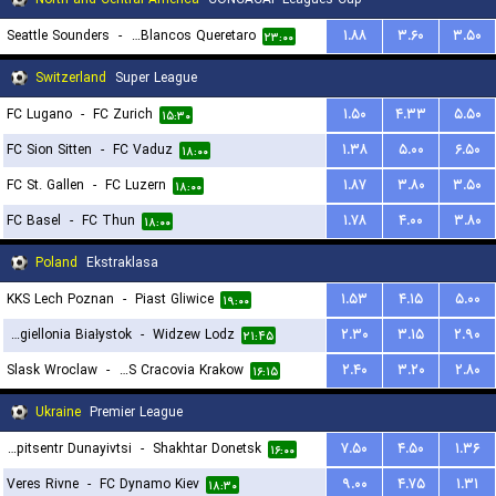
Seattle Sounders
-
Gallos Blancos Queretaro
۱.۸۸
۳.۶۰
۳.۵۰
۲۳:۰۰
Switzerland
Super League
FC Lugano
-
FC Zurich
۱.۵۰
۴.۳۳
۵.۵۰
۱۵:۳۰
FC Sion Sitten
-
FC Vaduz
۱.۳۸
۵.۰۰
۶.۵۰
۱۸:۰۰
FC St. Gallen
-
FC Luzern
۱.۸۷
۳.۸۰
۳.۵۰
۱۸:۰۰
FC Basel
-
FC Thun
۱.۷۸
۴.۰۰
۳.۸۰
۱۸:۰۰
Poland
Ekstraklasa
KKS Lech Poznan
-
Piast Gliwice
۱.۵۳
۴.۱۵
۵.۰۰
۱۹:۰۰
Jagiellonia Białystok
-
Widzew Lodz
۲.۳۰
۳.۱۵
۲.۹۰
۲۱:۴۵
Slask Wroclaw
-
MKS Cracovia Krakow
۲.۴۰
۳.۲۰
۲.۸۰
۱۶:۱۵
Ukraine
Premier League
FC Epitsentr Dunayivtsi
-
Shakhtar Donetsk
۷.۵۰
۴.۵۰
۱.۳۶
۱۶:۰۰
Veres Rivne
-
FC Dynamo Kiev
۹.۰۰
۴.۷۵
۱.۳۱
۱۸:۳۰