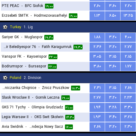
PTE PEAC
-
BFC Siofok
۲.۶۰
۳.۶۰
۲.۲۰
۱۹:۰۰
Erzsebeti SMTK
-
Hodmezovasarhelyi
۱.۱۳
۶.۵۰
۱۳.۲۵
۱۹:۰۰
Turkey
1. Lig
Sariyer GK
-
Muglaspor
۱.۸۸
۳.۲۰
۴.۰۰
۱۹:۳۰
76 Igdir Belediyespor
-
Fatih Karagumruk
۲.۳۶
۳.۲۰
۲.۷۷
۱۹:۳۰
Vanspor FK
-
Kayserispor
۳.۰۵
۳.۱۵
۲.۱۵
۲۲:۰۰
Bodrumspor
-
Bursaspor
۳.۸۰
۳.۶۰
۱.۷۷
۲۲:۰۰
Poland
2. Division
Chojniczanka Chojnice
-
Znicz Pruszkow
۲.۳۱
۳.۱۵
۲.۶۸
۱۸:۳۰
Slask Wroclaw II
-
Gornik Leczna
۲.۷۷
۳.۲۰
۲.۲۳
۱۹:۰۰
GKS 71 Tychy
-
Olimpia Grudziadz
۱.۹۴
۳.۲۸
۳.۳۰
۲۱:۰۰
Legia Warsaw II
-
OKS Swit Skolwin
۱.۹۳
۳.۴۰
۳.۲۸
۱۴:۳۰
Avia Swidnik
-
Sandecja Nowy Sacz
۲.۶۸
۳.۲۰
۲.۳۰
۱۶:۰۰