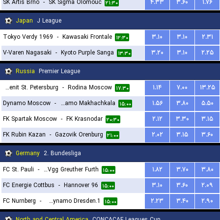
SK Artis Brno
-
SK Sigma Olomouc
۴.۳۳
۳.۶۰
۱.۷۶
۲۱:۳۰
Japan
J League
Tokyo Verdy 1969
-
Kawasaki Frontale
۳.۱۰
۳.۱۰
۲.۳۱
۱۲:۳۰
V-Varen Nagasaki
-
Kyoto Purple Sanga
۳.۲۰
۳.۱۰
۲.۲۵
۱۳:۳۰
Russia
Premier League
FK Zenit St. Petersburg
-
Rodina Moscow
۱.۱۴
۷.۰۰
۱۳.۲۵
۱۷:۳۰
Dynamo Moscow
-
FC Dynamo Makhachkala
۱.۵۶
۳.۸۰
۵.۵۰
۱۵:۰۰
FK Spartak Moscow
-
FK Krasnodar
۲.۱۲
۳.۳۰
۳.۱۵
۲۰:۳۰
FK Rubin Kazan
-
Gazovik Orenburg
۲.۰۲
۳.۱۵
۳.۶۰
۲۱:۰۰
Germany
2. Bundesliga
FC St. Pauli
-
SpVgg Greuther Furth
۱.۸۲
۳.۷۰
۳.۸۰
۱۵:۰۰
FC Energie Cottbus
-
Hannover 96
۳.۱۰
۳.۶۰
۲.۰۹
۱۵:۰۰
FC Nurnberg
-
1.FC Dynamo Dresden
۲.۲۳
۳.۴۰
۲.۹۰
۱۵:۰۰
North and Central America
CONCACAF Leagues Cup