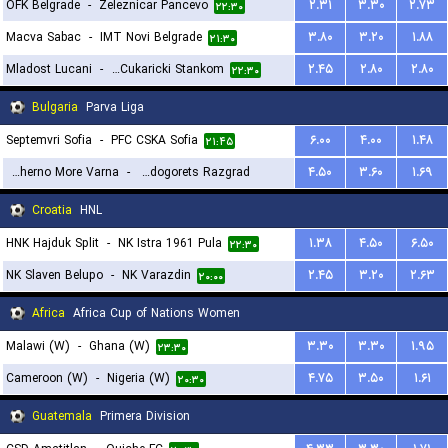
OFK Belgrade
-
Zeleznicar Pancevo
۲.۳۱
۳.۳۰
۲.۷۳
۲۲:۳۰
Macva Sabac
-
IMT Novi Belgrade
۳.۸۰
۳.۲۰
۱.۸۸
۲۱:۳۰
Mladost Lucani
-
FK Cukaricki Stankom
۲.۴۵
۲.۸۰
۲.۸۰
۲۲:۳۰
Bulgaria
Parva Liga
Septemvri Sofia
-
PFC CSKA Sofia
۶.۰۰
۴.۰۰
۱.۴۸
۲۱:۴۵
PFC Cherno More Varna
-
PFC Ludogorets Razgrad
۴.۵۰
۳.۶۰
۱.۶۹
۱۹:۳۰
Croatia
HNL
HNK Hajduk Split
-
NK Istra 1961 Pula
۱.۳۸
۴.۵۰
۶.۵۰
۲۲:۳۰
NK Slaven Belupo
-
NK Varazdin
۲.۴۵
۳.۲۰
۲.۶۳
۲۰:۰۰
Africa
Africa Cup of Nations Women
Malawi (W)
-
Ghana (W)
۳.۳۰
۳.۳۰
۱.۹۵
۲۳:۳۰
Cameroon (W)
-
Nigeria (W)
۴.۷۵
۳.۵۰
۱.۶۱
۲۰:۳۰
Guatemala
Primera Division