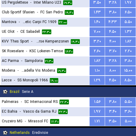
US Pergolettese
-
Inter Milano U23
۳.۵۰
۳.۲۸
۱.۹۷
۱۴:۳۰
۱۹:۳۰
Club Sportif Sfaxien
-
FC San Pedro
۱.۴۳
۳.۸۰
۶.۵۰
۱۹:۳۰
Mantova
-
Athletic Carpi FC 1909
۱.۴۰
۴.۳۳
۵.۵۰
۲۲:۰۰
UE Olot
-
CE Sabadell
۷.۰۰
۴.۵۰
۱.۳۲
۲۲:۳۰
KVV Thes Sport
-
Lierse Kempenzonen
۳.۲۰
۴.۰۰
۱.۸۲
۱۹:۳۰
SK Roeselare
-
KSC Lokeren-Temse
۲.۶۰
۳.۷۰
۲.۲۰
۱۶:۳۰
AC Parma
-
Sampdoria
۱.۸۲
۳.۲۸
۳.۸۰
۲۱:۳۰
Modena
-
Cittadella Vis Modena
۱.۱۰
۸.۰۰
۱۵.۰۰
۱۹:۳۰
Lecce
-
SS Monopoli 1966
۱.۲۹
۴.۵۰
۸.۵۰
۱۹:۰۰
Brazil
Serie A
Palmeiras
-
SC Internacional RS
۱.۵۶
۳.۸۰
۵.۵۰
۲۲:۳۰
EC Bahia
-
Vasco da Gama RJ
۱.۹۷
۳.۴۰
۳.۶۰
۲۲:۳۰
Cruzeiro MG
-
Mirassol FC
۱.۷۱
۳.۵۰
۵.۰۰
۱۷:۳۰
Netherlands
Eredivisie