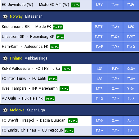
EC Juventude (W)
-
Mixto EC MT (W)
۱.۹۷
۳.۰۰
۳.۶۰
۲۱:۳۰
Norway
Eliteserien
Kristiansund BK
-
Molde FK
۴.۳۳
۳.۸۰
۱.۶۵
۲۰:۴۵
Lillestrom SK
-
Rosenborg BK
۲.۳۳
۳.۵۰
۲.۷۳
۱۶:۰۰
Ham-Kam
-
Aalesunds FK
۲.۰۴
۳.۷۰
۳.۰۵
۱۸:۳۰
Finland
Veikkausliiga
KuPS Palloseura
-
FC TPS Turku
۱.۵۱
۴.۲۰
۵.۵۰
۱۵:۳۰
FC Inter Turku
-
FC Lahti
۱.۹۱
۳.۴۰
۳.۸۰
۱۷:۳۰
Ilves Tampere
-
IFK Mariehamn
۱.۲۹
۵.۰۰
۷.۵۰
۱۸:۳۰
AC Oulu
-
HJK Helsinki
۳.۱۵
۳.۴۰
۲.۰۶
۱۹:۳۰
Moldova
Super Liga
FC Sheriff Tiraspol
-
Dacia Buiucani
۱.۲۵
۵.۰۰
۸.۰۰
۲۰:۳۰
FC Zimbru Chisinau
-
CS Petrocub
۲.۴۰
۳.۲۰
۲.۶۰
۲۰:۳۰