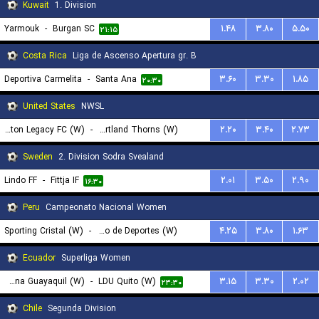
Kuwait
1. Division
Yarmouk
-
Burgan SC
۱.۴۸
۳.۸۰
۵.۵۰
۲۱:۱۵
Costa Rica
Liga de Ascenso Apertura gr. B
Deportiva Carmelita
-
Santa Ana
۳.۶۰
۳.۳۰
۱.۸۵
۲۰:۳۰
United States
NWSL
Boston Legacy FC (W)
-
Portland Thorns (W)
۲.۲۰
۳.۴۰
۲.۷۳
۲۳:۳۰
Sweden
2. Division Sodra Svealand
Lindo FF
-
Fittja IF
۲.۰۱
۳.۵۰
۲.۹۰
۱۶:۳۰
Peru
Campeonato Nacional Women
Sporting Cristal (W)
-
Universitario de Deportes (W)
۴.۲۵
۳.۸۰
۱.۶۳
۲۳:۴۵
Ecuador
Superliga Women
Barcelona Guayaquil (W)
-
LDU Quito (W)
۳.۱۵
۳.۳۰
۲.۰۲
۲۳:۳۰
Chile
Segunda Division