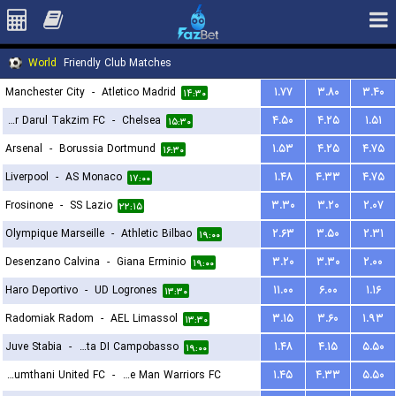
World
Friendly Club Matches
Manchester City
-
Atletico Madrid
۱.۷۷
۳.۸۰
۳.۴۰
۱۴:۳۰
Johor Darul Takzim FC
-
Chelsea
۴.۵۰
۴.۲۵
۱.۵۱
۱۵:۳۰
Arsenal
-
Borussia Dortmund
۱.۵۳
۴.۲۵
۴.۷۵
۱۶:۳۰
Liverpool
-
AS Monaco
۱.۴۸
۴.۳۳
۴.۷۵
۱۷:۰۰
Frosinone
-
SS Lazio
۳.۳۰
۳.۲۰
۲.۰۷
۲۲:۱۵
Olympique Marseille
-
Athletic Bilbao
۲.۶۳
۳.۵۰
۲.۳۱
۱۹:۰۰
Desenzano Calvina
-
Giana Erminio
۳.۲۰
۳.۳۰
۲.۰۰
۱۹:۰۰
Haro Deportivo
-
UD Logrones
۱۱.۰۰
۶.۰۰
۱.۱۶
۱۳:۳۰
Radomiak Radom
-
AEL Limassol
۳.۱۵
۳.۶۰
۱.۹۳
۱۳:۳۰
Juve Stabia
-
Citta DI Campobasso
۱.۴۸
۴.۱۵
۵.۵۰
۱۹:۰۰
Bangkok Glass Pathumthani United FC
-
Lee Man Warriors FC
۱.۴۵
۴.۳۳
۵.۵۰