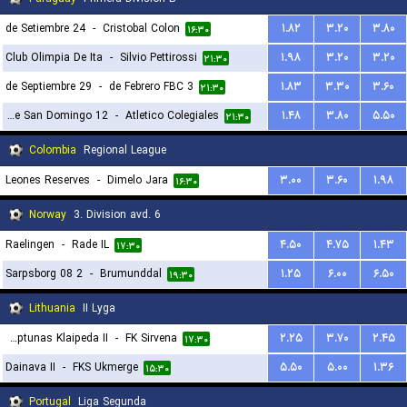
24 de Setiembre
-
Cristobal Colon
۱.۸۲
۳.۲۰
۳.۸۰
۱۶:۳۰
Club Olimpia De Ita
-
Silvio Pettirossi
۱.۹۸
۳.۲۰
۳.۲۰
۲۱:۳۰
29 de Septiembre
-
3 de Febrero FBC
۱.۸۳
۳.۳۰
۳.۶۰
۲۱:۳۰
12 de Octubre de San Domingo
-
Atletico Colegiales
۱.۴۸
۳.۸۰
۵.۵۰
۲۱:۳۰
Colombia
Regional League
Leones Reserves
-
Dimelo Jara
۳.۰۰
۳.۶۰
۱.۹۸
۱۶:۳۰
Norway
3. Division avd. 6
Raelingen
-
Rade IL
۴.۵۰
۴.۷۵
۱.۴۳
۱۷:۳۰
Sarpsborg 08 2
-
Brumunddal
۱.۲۵
۶.۰۰
۶.۵۰
۱۹:۳۰
Lithuania
II Lyga
FK Neptunas Klaipeda II
-
FK Sirvena
۲.۲۵
۳.۷۰
۲.۴۵
۱۷:۳۰
Dainava II
-
FKS Ukmerge
۵.۵۰
۵.۰۰
۱.۳۶
۱۵:۳۰
Portugal
Liga Segunda