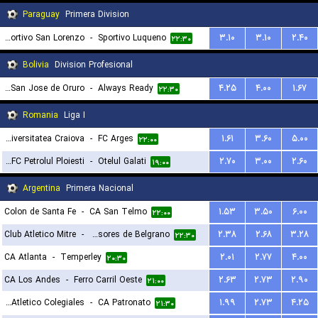
Paraguay
Primera Division
Sportivo San Lorenzo
-
Sportivo Luqueno
۳.۱۰
۳.۱۰
۲.۴۰
۲۲:۳۰
Bolivia
Division Profesional
GV Club Deportivo San Jose de Oruro
-
Always Ready
۴.۲۵
۴.۰۰
۱.۶۷
۲۲:۳۰
Romania
Liga I
Universitatea Craiova
-
FC Arges
۱.۶۱
۳.۶۰
۵.۰۰
۲۲:۰۰
SC FC Petrolul Ploiesti
-
Otelul Galati
۲.۷۰
۳.۰۰
۲.۶۰
۱۹:۰۰
Argentina
Primera Nacional
Colon de Santa Fe
-
CA San Telmo
۱.۵۳
۳.۵۰
۶.۰۰
۲۲:۰۰
Club Atletico Mitre
-
CA Defensores de Belgrano
۲.۳۸
۲.۶۸
۳.۲۸
۲۲:۳۰
CA Atlanta
-
Temperley
۲.۰۱
۲.۷۷
۴.۰۰
۲۰:۳۰
CA Los Andes
-
Ferro Carril Oeste
۲.۶۳
۲.۷۳
۲.۹۰
۲۱:۰۰
Club Atletico Colegiales
-
CA Patronato
۱.۹۹
۲.۷۳
۴.۲۵
۲۱:۳۰