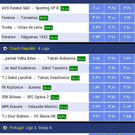
AVS Futebol SAD
-
Sporting CP B
۲.۰۱
۳.۲۸
۳.۴۰
۱۸:۰۰
Farense
-
Torreense
۳.۲۸
۳.۰۰
۲.۱۴
۱۳:۳۰
Vizela
-
Uniao de Leiria
۲.۳۶
۳.۲۰
۲.۸۰
۱۶:۳۰
Feirense
-
Felgueiras 1932
۲.۶۳
۲.۹۰
۲.۷۰
۱۸:۰۰
Czech Republic
4. Liga
FC Spartak Velka Bites
-
TJ Tatran Bohunice
۲.۱۶
۳.۳۰
۲.۷۷
۱۸:۰۰
SK Zdirec Nad Doubravou
-
Sokol Tasovice
۱.۹۹
۳.۴۰
۳.۰۰
۱۸:۰۰
TJ Sokol Lanzhot
-
Tatran Vsechovice
۲.۳۸
۳.۳۰
۲.۵۰
۱۸:۰۰
FK Kozlovice
-
Bzenec
۱.۶۹
۳.۸۰
۳.۷۰
۱۸:۰۰
SSK Bilovec
-
SFC Opava 2
۱.۹۷
۳.۵۰
۲.۹۰
۱۸:۰۰
MFK Kravare
-
Valasske Mezirici
۲.۷۷
۳.۶۰
۲.۰۳
۱۸:۰۰
TJ Dvur Kralove
-
FC Slavia HK
۲.۲۰
۳.۶۰
۲.۵۵
۱۸:۳۰
Portugal
Liga 3, Group A