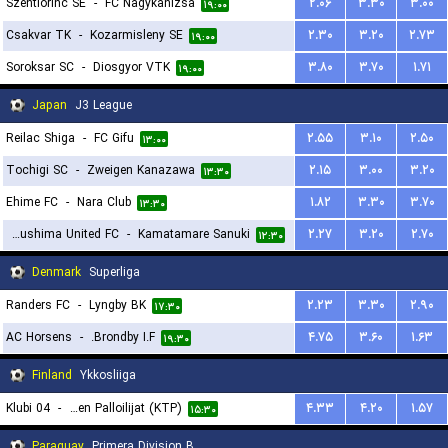
Szentlorinc SE
-
FC Nagykanizsa
۲.۰۶
۳.۳۰
۳.۰۰
۱۹:۰۰
Csakvar TK
-
Kozarmisleny SE
۲.۳۰
۳.۲۰
۲.۷۳
۱۹:۰۰
Soroksar SC
-
Diosgyor VTK
۳.۸۰
۳.۷۰
۱.۷۱
۱۹:۰۰
Japan
J3 League
Reilac Shiga
-
FC Gifu
۲.۵۵
۳.۱۰
۲.۵۰
۱۳:۰۰
Tochigi SC
-
Zweigen Kanazawa
۲.۱۵
۳.۰۰
۳.۲۰
۱۳:۳۰
Ehime FC
-
Nara Club
۱.۸۲
۳.۳۰
۳.۷۰
۱۳:۳۰
Fukushima United FC
-
Kamatamare Sanuki
۲.۲۷
۳.۲۰
۲.۷۰
۱۲:۳۰
Denmark
Superliga
Randers FC
-
Lyngby BK
۲.۲۳
۳.۳۰
۲.۹۰
۱۷:۳۰
AC Horsens
-
Brondby I.F.
۴.۷۵
۳.۶۰
۱.۶۳
۱۹:۳۰
Finland
Ykkosliiga
Klubi 04
-
Kotkan Tyovaen Palloilijat (KTP)
۴.۳۳
۴.۲۰
۱.۵۷
۱۵:۳۰
Paraguay
Primera Division B