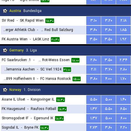
۱۸:۳۰
Austria
Bundesliga
SV Ried
-
SK Rapid Wien
۳.۱۰
۳.۲۰
۲.۱۸
۱۸:۳۰
Wolfsberger Athletik Club
-
FC Red Bull Salzburg
۳.۶۰
۳.۶۰
۱.۸۵
FK Austria Wien
-
LASK Linz
۳.۵۰
۳.۵۰
۱.۹۲
۱۸:۳۰
۲۰:۳۰
Germany
3. Liga
1. FC Saarbrucken
-
SC Rot-Weiss Essen
۲.۶۰
۳.۵۰
۲.۳۴
۱۸:۰۰
TSV Alemannia Aachen
-
SC Verl 1924
۲.۱۱
۳.۷۰
۲.۸۰
۲۱:۰۰
TSG 1899 Hoffenheim II
-
FC Hansa Rostock
۳.۸۰
۴.۰۰
۱.۷۰
۱۵:۰۰
Norway
1. Division
Asane IL Ulset
-
Kongsvinger IL
۵.۵۰
۵.۰۰
۱.۴۰
۱۸:۳۰
FK Haugesund
-
Raufoss Fotball
۱.۳۲
۵.۵۰
۶.۵۰
۱۸:۳۰
Stromsgodset IF
-
Egersund IK
۱.۳۷
۵.۰۰
۶.۰۰
۱۸:۳۰
Sogndal IL
-
Bryne FK
۲.۷۳
۳.۶۰
۲.۲۰
۱۸:۳۰