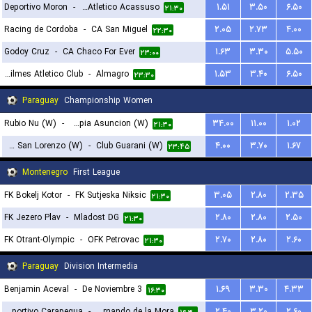
Deportivo Moron
-
Club Atletico Acassuso
۱.۵۱
۳.۵۰
۶.۵۰
۲۱:۳۰
Racing de Cordoba
-
CA San Miguel
۲.۰۵
۲.۷۳
۴.۰۰
۲۲:۳۰
Godoy Cruz
-
CA Chaco For Ever
۱.۶۳
۳.۳۰
۵.۵۰
۲۳:۰۰
Quilmes Atletico Club
-
Almagro
۱.۵۳
۳.۴۰
۶.۵۰
۲۳:۳۰
Paraguay
Championship Women
Rubio Nu (W)
-
Olimpia Asuncion (W)
۳۴.۰۰
۱۱.۰۰
۱.۰۲
۲۱:۳۰
Sportivo San Lorenzo (W)
-
Club Guarani (W)
۴.۰۰
۳.۷۰
۱.۶۷
۲۳:۴۵
Montenegro
First League
FK Bokelj Kotor
-
FK Sutjeska Niksic
۳.۰۵
۲.۸۰
۲.۳۵
۲۱:۳۰
FK Jezero Plav
-
Mladost DG
۲.۸۰
۲.۸۰
۲.۵۰
۲۱:۳۰
FK Otrant-Olympic
-
OFK Petrovac
۲.۷۰
۲.۸۰
۲.۶۰
۲۱:۳۰
Paraguay
Division Intermedia
Benjamin Aceval
-
3 De Noviembre
۱.۶۹
۳.۳۰
۴.۳۳
۱۶:۳۰
Club Sportivo Carapegua
-
Fernando de la Mora
۲.۴۰
۳.۲۰
۲.۶۰