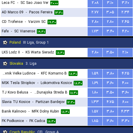
Leca FC
-
SC Sao Joao Ver
۲.۰۸
۳.۱۰
۳.۲۰
۲۰:۰۰
AD Marco 09
-
Pacos Ferreira
۲.۷۷
۳.۰۵
۲.۳۴
۱۳:۳۰
CD Trofense
-
Varzim SC
۲.۸۰
۲.۸۰
۲.۴۵
۱۹:۳۰
Fafe
-
SC Vianense
۱.۷۳
۳.۴۰
۴.۲۰
۱۹:۳۰
Poland
III Liga, Group 1
LKS Lodz II
-
KS Warta Sieradz
۲.۸۰
۳.۵۰
۲.۱۰
۱۸:۳۰
Slovakia
3. Liga
TJ Druzstevnik Velke Ludince
-
KFC Komarno B
۱.۵۹
۳.۸۰
۴.۲۵
۱۸:۳۰
MSK Tesla Stropkov
-
Lokomotiva Kosice
۱.۶۹
۳.۶۰
۴.۰۰
۱۸:۳۰
TJ Kovo Belusa
-
FK Dac 1904 Dunajska Streda B
۱.۸۰
۳.۵۰
۳.۶۰
۱۸:۳۰
Slavia TU Kosice
-
Partizan Bardejov
۱.۳۳
۴.۷۵
۶.۰۰
۱۲:۳۰
Banik Kalinovo
-
MFK Dolny Kubin
۱.۵۷
۳.۸۰
۴.۳۳
۱۸:۳۰
FK Podkonice
-
FK Cadca
۱.۸۵
۳.۶۰
۳.۳۰
۱۸:۳۰
Czech Republic
CFL, Group A