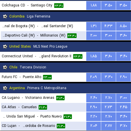
Colchagua CD
-
Santiago City
۱.۸۸
۳.۵۰
۳.۵۰
۲۳:۳۰
Colombia
Liga Femenina
Internacional de Bogota (W)
-
CD Real Santander (W)
۱.۳۱
۴.۳۳
۸.۵۰
Asociacion Deportivo Cali (W)
-
Millonarios (W)
۲.۰۰
۳.۰۰
۳.۶۰
۲۳:۳۰
۲۳:۳۰
United States
MLS Next Pro League
Connecticut United
-
New England Revolution II
۱.۸۵
۳.۶۰
۳.۴۰
۲۳:۳۰
Chile
Tercera Division
Futuro FC
-
Puente Alto
۲.۰۹
۳.۳۰
۲.۹۰
۲۳:۰۰
Argentina
Primera C Metropolitana
CA Lugano
-
Victoriano Arenas
۲.۴۰
۲.۷۰
۳.۰۰
۲۱:۳۰
CA Atlas
-
Canuelas
۲.۹۰
۲.۷۳
۲.۴۵
۲۱:۳۰
Juventud Unida San Miguel
-
Puerto Nuevo
۲.۲۰
۲.۷۰
۳.۴۰
۲۱:۳۰
CD Lujan
-
Central Cordoba de Rosario
۲.۰۴
۲.۷۷
۳.۷۰
۲۱:۳۰