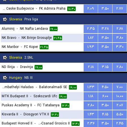
Dynamo Ceske Budejovice
-
FK Admira Praha
۲.۰۹
۳.۵۰
۲.۷۷
۱۸:۳۰
Slovenia
Prva liga
Aluminij
-
NK Nafta Lendava
۲.۳۵
۳.۲۸
۲.۶۸
۱۹:۰۰
NK Bravo
-
NK Brinje Grosuplje
۱.۸۲
۳.۵۰
۳.۸۰
۲۱:۴۵
NK Maribor
-
FC Koper
۱.۹۳
۳.۵۰
۳.۳۰
۲۱:۴۵
Slovenia
2.SNL
ND Ilirija
-
Dravinja
۲.۱۸
۳.۱۵
۲.۸۰
۱۹:۰۰
Hungary
NB III
Szombathelyi Haladas
-
Balatonalmadi SE
۱.۳۳
۴.۵۰
۷.۰۰
۱۹:۰۰
MTK Budapest II
-
Szekszardi Ufc
۱.۱۸
۶.۰۰
۱۰.۰۰
۱۹:۰۰
Puskas Academy II
-
FC Tatabanya
۲.۸۰
۳.۵۰
۲.۰۷
۱۲:۳۰
Kisvarda II
-
Diosgyori VTK II
۱.۴۳
۴.۱۵
۵.۵۰
۱۲:۳۰
Budapest Honved II
-
Szeged-Csanad Grosics II
۲.۳۶
۳.۵۰
۲.۴۵
۱۲:۳۰