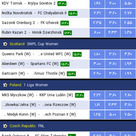
KDV Tomsk
-
Krylya Sovetov 2
۱.۴۸
۴.۰۰
۵.۵۰
۱۴:۳۰
NoSta Novotroitsk
-
FC Chelyabinsk II
۲.۳۱
۳.۲۰
۲.۷۷
۱۵:۳۰
Gazovik Orenburg 2
-
FK Izhevsk
۲.۳۵
۳.۴۰
۲.۵۵
۱۶:۳۰
Rubin Kazan 2
-
Himik Dzerzhinsk
۶.۰۰
۴.۳۳
۱.۳۸
۱۶:۳۰
Scotland
SWPL Cup Women
Queens Park (W)
-
Dundee United WFC (W)
۱.۸۰
۳.۷۰
۳.۴۰
۱۵:۳۰
Aberdeen (W)
-
Spartans FC (W)
۳.۰۰
۳.۷۰
۱.۹۴
۱۵:۳۰
Gartcairn (W)
-
Boroughmuir Thistle (W)
۲.۹۰
۳.۴۰
۱.۹۹
۱۵:۳۰
Poland
1 Liga Women
MKS Myszkow (W)
-
KKP Unia Lublin (W)
۲.۲۲
۳.۶۰
۲.۶۰
۱۴:۳۰
Trojka Staszkowka/Jelna (W)
-
Resovia Rzeszow (W)
۱.۶۱
۴.۳۳
۳.۷۰
KKPK Medyk Konin (W)
-
KKS Lech Poznan II (W)
۱.۲۵
۵.۰۰
۷.۵۰
۱۷:۳۰
۱۷:۳۰
Czech Republic
FNL