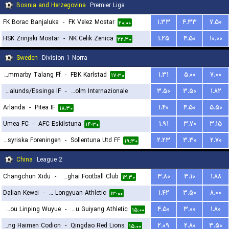
Bosnia and Herzegovina
Premier Liga
FK Borac Banjaluka
-
FK Velez Mostar
۱.۳۳
۴.۳۳
۷.۵۰
۲۰:۰۰
HSK Zrinjski Mostar
-
NK Celik Zenica
۱.۲۵
۴.۵۰
۱۰.۰۰
۲۲:۳۰
Sweden
Division 1 Norra
Hammarby Talang Ff
-
FBK Karlstad
۱.۳۱
۵.۰۰
۷.۰۰
۱۷:۳۰
Vasalunds/Essinge IF
-
FC Stockholm Internazionale
۳.۵۰
۳.۵۰
۱.۸۲
Arlanda
-
Pitea IF
۱.۴۰
۴.۵۰
۵.۵۰
۱۴:۳۰
۱۸:۳۰
Umea FC
-
AFC Eskilstuna
۱.۹۱
۳.۷۰
۳.۱۵
۱۴:۳۰
Assyriska Foreningen
-
Sollentuna Utd FF
۲.۲۳
۳.۳۰
۲.۷۰
۱۹:۳۰
China
League 2
Changchun Xidu
-
Shanxi Chongde Ronghai Football Club
۳.۸۰
۳.۱۰
۱.۸۸
۱۲:۳۰
Dalian Kewei
-
Lanzhou Longyuan Athletic
۱.۴۲
۳.۵۰
۸.۰۰
۱۳:۰۰
Hangzhou Linping Wuyue
-
Guizhou Guiyang Athletic
۴.۵۰
۳.۰۰
۱.۸۰
۱۵:۰۰
Nantong Haimen Codion
-
Qingdao Red Lions
۲.۰۹
۲.۸۰
۳.۵۰
۱۵:۰۰