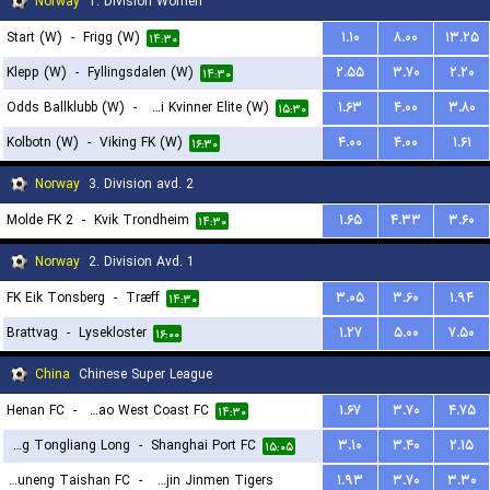
Norway
1. Division Women
Start (W)
-
Frigg (W)
۱.۱۰
۸.۰۰
۱۳.۲۵
۱۴:۳۰
Klepp (W)
-
Fyllingsdalen (W)
۲.۵۵
۳.۷۰
۲.۲۰
۱۴:۳۰
Odds Ballklubb (W)
-
Grei Kvinner Elite (W)
۱.۶۳
۴.۰۰
۳.۸۰
۱۵:۳۰
Kolbotn (W)
-
Viking FK (W)
۴.۰۰
۴.۰۰
۱.۶۱
۱۶:۳۰
Norway
3. Division avd. 2
Molde FK 2
-
Kvik Trondheim
۱.۶۵
۴.۳۳
۳.۶۰
۱۴:۳۰
Norway
2. Division Avd. 1
FK Eik Tonsberg
-
Træff
۳.۰۵
۳.۶۰
۱.۹۴
۱۴:۳۰
Brattvag
-
Lysekloster
۱.۲۷
۵.۰۰
۷.۵۰
۱۶:۰۰
China
Chinese Super League
Henan FC
-
Qingdao West Coast FC
۱.۶۷
۳.۷۰
۴.۷۵
۱۴:۳۰
Chongqing Tongliang Long
-
Shanghai Port FC
۳.۱۰
۳.۴۰
۲.۱۵
۱۵:۰۵
Shandong Luneng Taishan FC
-
Tianjin Jinmen Tigers
۱.۹۳
۳.۷۰
۳.۳۰