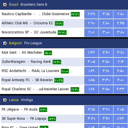
Brazil
Brasileiro Serie B
Nautico Capibaribe
-
Atletico Clube Goianiense
۲.۳۸
۳.۱۵
۲.۸۰
۲۲:۳۰
Athletic Club MG
-
Criciuma EC
۲.۹۰
۲.۸۰
۲.۴۵
۱۷:۳۰
Novorizontino SP
-
EC Juventude
۲.۰۱
۳.۰۰
۳.۸۰
۲۲:۳۰
Belgium
Pro League
KAA Gent
-
KV Mechelen
۱.۹۳
۳.۴۰
۳.۷۰
۱۵:۰۰
Zulte-Waregem
-
Racing Genk
۳.۰۵
۳.۵۰
۲.۱۴
۱۷:۳۰
RSC Anderlecht
-
RAAL La Louviere
۱.۶۹
۳.۶۰
۴.۵۰
۲۰:۰۰
Royal Antwerp FC
-
SK Beveren
۱.۸۵
۳.۳۰
۴.۰۰
۲۰:۴۵
Royal Charleroi SC
-
Oud-Heverlee Leuven
۱.۷۸
۳.۵۰
۴.۳۳
۱۷:۳۰
Latvia
Virsliga
FK Jelgava
-
FK Auda
۳.۱۵
۳.۲۰
۲.۰۵
۱۶:۳۰
SK Super Nova
-
FK Liepaja
۳.۳۰
۳.۴۰
۱.۹۳
۱۶:۳۰
Riga FC
-
Ogre United
۱.۰۴
۱۳.۰۰
۲۱.۰۰