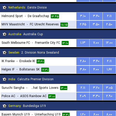
۱۵:۳۰
Netherlands
Eerste Divisie
Helmond Sport
-
De Graafschap
۳.۱۰
۳.۴۰
۲.۱۱
۱۳:۴۵
MVV Maastricht
-
FC Utrecht Reserves
۲.۴۵
۳.۵۰
۲.۵۰
۱۸:۱۵
Australia
Australia Cup
South Melbourne FC
-
Fremantle City FC
۱.۱۳
۷.۰۰
۱۲.۰۰
۱۳:۱۰
Sweden
2. Division Norra Svealand
IK Franke
-
Enskede IK
۲.۸۰
۳.۴۰
۲.۱۱
۱۴:۳۰
Helges IF
-
Bollstanas SK
۳.۸۰
۴.۰۰
۱.۶۷
۱۷:۳۰
India
Calcutta Premier Division
Suruchi Sangha
-
Kalighat Sports Lovers
۲.۱۱
۳.۲۰
۳.۰۵
۱۳:۰۰
Police AC
-
ASOS Rainbow AC
۲.۰۹
۳.۳۰
۲.۹۰
۱۳:۰۰
Germany
Bundesliga U19
Bayern Munich U19
-
Unterhaching U19
۱.۲۰
۶.۰۰
۸.۰۰
۱۲:۳۰