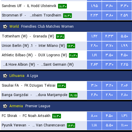
Sandnes Ulf
-
IL Hodd Ulsteinvik
۱.۹۵
۳.۶۰
۳.۳۰
۱۸:۳۰
Strommen IF
-
Ranheim Trondheim
۲.۲۳
۳.۸۰
۲.۵۹
۱۸:۳۰
World
Friendlies Club Matches Women
Tottenham (W)
-
Granada (W)
۱.۴۲
۴.۳۳
۵.۵۰
۱۲:۳۰
1. Union Berlin (W)
-
Inter Milano (W)
۲.۹۰
۳.۷۰
۱.۹۹
۱۶:۳۰
Athletic Bilbao (W)
-
DUX Logrono (W)
۱.۶۱
۳.۵۰
۴.۵۰
۲۰:۳۰
Brighton & Hove Albion (W)
-
Paris Saint Germain (W)
۲.۶۳
۳.۳۰
۲.۲۵
۱۴:۳۰
Lithuania
A Lyga
Siauliai FA
-
FK Dziugas Telsiai
۳.۱۰
۳.۲۰
۲.۰۶
۱۷:۳۰
Banga Gargzdai
-
FK Suduva Marijampole
۲.۴۰
۲.۹۰
۲.۸۰
۱۹:۱۵
Armenia
Premier League
FC Shirak
-
FC Noah Artsakh
۸.۰۰
۴.۵۰
۱.۳۱
۱۸:۳۰
Pyunik Yerevan
-
FC Van Charencavan
۱.۱۸
۵.۵۰
۱۱.۰۰
۱۶:۳۰