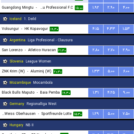
Guangdong Mingtu
-
Wenzhou Professional F.C
۱.۹۲
۲.۹۰
۴.۰۰
۱۵:۰۰
Iceland
1. Deild
Volsungur
-
HK Kopavogur
۴.۱۵
۴.۳۳
۱.۵۳
۱۹:۳۰
Argentina
Liga Profesional - Clausura
San Lorenzo
-
Atletico Huracan
۲.۸۰
۲.۷۰
۲.۹۰
۲۱:۳۰
Slovenia
League Women
ZNK Krim (W)
-
Aluminij (W)
۱.۳۳
۵.۰۰
۶.۰۰
۲۰:۳۰
Mozambique
Mocambola
Black Bulls Maputo
-
Baia Pemba
۱.۳۱
۴.۲۵
۹.۰۰
۱۹:۳۰
Germany
Regionalliga West
SC Rot-Weiss Oberhausen
-
Sportfreunde Lotte
۱.۲۹
۵.۰۰
۷.۵۰
۱۵:۳۰
Hungary
NB II