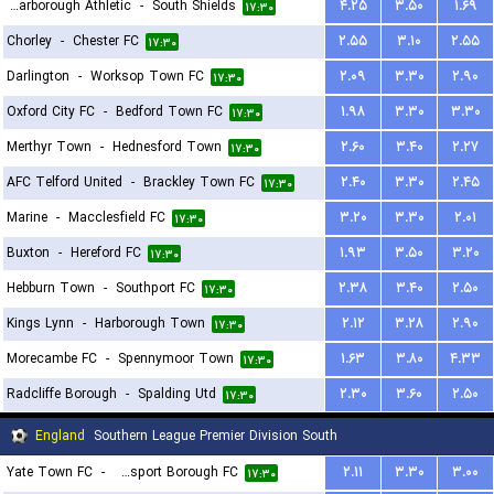
Scarborough Athletic
-
South Shields
۴.۲۵
۳.۵۰
۱.۶۹
۱۷:۳۰
Chorley
-
Chester FC
۲.۵۵
۳.۱۰
۲.۵۵
۱۷:۳۰
Darlington
-
Worksop Town FC
۲.۰۹
۳.۳۰
۲.۹۰
۱۷:۳۰
Oxford City FC
-
Bedford Town FC
۱.۹۸
۳.۳۰
۳.۳۰
۱۷:۳۰
Merthyr Town
-
Hednesford Town
۲.۶۰
۳.۴۰
۲.۲۷
۱۷:۳۰
AFC Telford United
-
Brackley Town FC
۲.۴۰
۳.۳۰
۲.۴۵
۱۷:۳۰
Marine
-
Macclesfield FC
۳.۲۰
۳.۳۰
۲.۰۱
۱۷:۳۰
Buxton
-
Hereford FC
۱.۹۳
۳.۵۰
۳.۲۰
۱۷:۳۰
Hebburn Town
-
Southport FC
۲.۳۸
۳.۴۰
۲.۵۰
۱۷:۳۰
Kings Lynn
-
Harborough Town
۲.۱۲
۳.۲۸
۲.۹۰
۱۷:۳۰
Morecambe FC
-
Spennymoor Town
۱.۶۳
۳.۸۰
۴.۳۳
۱۷:۳۰
Radcliffe Borough
-
Spalding Utd
۲.۳۰
۳.۶۰
۲.۵۰
۱۷:۳۰
England
Southern League Premier Division South
Yate Town FC
-
Gosport Borough FC
۲.۱۱
۳.۳۰
۳.۰۰
۱۷:۳۰