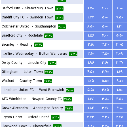
Salford City
-
Shrewsbury Town
۱.۵۰
۴.۰۰
۶.۰۰
۱۷:۳۰
Cardiff City FC
-
Swindon Town
۱.۳۲
۵.۰۰
۷.۵۰
۱۷:۳۰
Colchester United
-
Southampton
۸.۵۰
۵.۰۰
۱.۳۱
۲۰:۰۰
Bradford City
-
Rochdale
۱.۵۶
۴.۰۰
۵.۵۰
۱۷:۳۰
Bromley
-
Reading
۲.۱۸
۳.۳۰
۳.۰۵
۱۷:۳۰
Sheffield Wednesday
-
Bolton Wanderers
۳.۱۰
۳.۵۰
۲.۰۹
۱۷:۳۰
Derby County
-
Lincoln City
۱.۹۶
۳.۶۰
۳.۳۰
۱۷:۳۰
Gillingham
-
Luton Town
۴.۵۰
۳.۷۰
۱.۶۹
۱۷:۳۰
Watford
-
Crawley Town
۱.۲۵
۵.۵۰
۹.۰۰
۱۷:۳۰
Rotherham United FC
-
West Bromwich
۵.۵۰
۴.۲۵
۱.۵۰
۲۰:۰۰
AFC Wimbledon
-
Newport County FC
۱.۶۷
۳.۸۰
۴.۵۰
۱۷:۳۰
Crewe Alexandra
-
Accrington Stanley
۱.۸۲
۳.۶۰
۴.۰۰
۱۷:۳۰
Leyton Orient
-
Oxford United
۲.۷۳
۳.۳۰
۲.۴۵
۱۷:۳۰
Fleetwood Town
-
Chesterfield
۲.۸۰
۳.۲۰
۲.۳۸
۱۷:۳۰