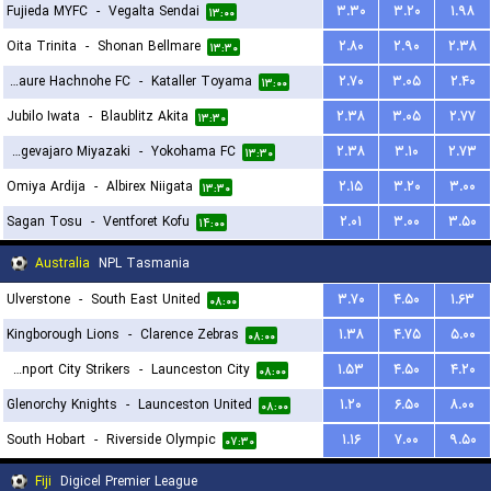
Fujieda MYFC
-
Vegalta Sendai
۳.۳۰
۳.۲۰
۱.۹۸
۱۳:۰۰
Oita Trinita
-
Shonan Bellmare
۲.۸۰
۲.۹۰
۲.۳۸
۱۳:۳۰
Vanraure Hachnohe FC
-
Kataller Toyama
۲.۷۰
۳.۰۵
۲.۴۰
۱۳:۰۰
Jubilo Iwata
-
Blaublitz Akita
۲.۳۸
۳.۰۵
۲.۷۷
۱۳:۳۰
Tegevajaro Miyazaki
-
Yokohama FC
۲.۳۸
۳.۱۰
۲.۷۳
۱۳:۳۰
Omiya Ardija
-
Albirex Niigata
۲.۱۵
۳.۲۰
۳.۰۰
۱۳:۳۰
Sagan Tosu
-
Ventforet Kofu
۲.۰۱
۳.۰۰
۳.۵۰
۱۴:۰۰
Australia
NPL Tasmania
Ulverstone
-
South East United
۳.۷۰
۴.۵۰
۱.۶۳
۰۸:۰۰
Kingborough Lions
-
Clarence Zebras
۱.۳۸
۴.۷۵
۵.۰۰
۰۸:۰۰
Devonport City Strikers
-
Launceston City
۱.۵۳
۴.۵۰
۴.۲۰
۰۸:۰۰
Glenorchy Knights
-
Launceston United
۱.۲۰
۶.۵۰
۸.۰۰
۰۸:۰۰
South Hobart
-
Riverside Olympic
۱.۱۶
۷.۰۰
۹.۵۰
۰۷:۳۰
Fiji
Digicel Premier League