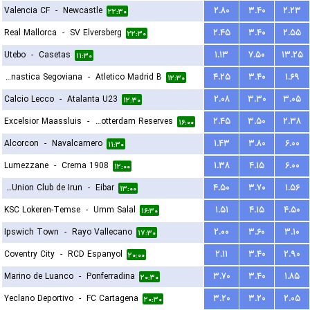
Valencia CF
-
Newcastle
۲.۸۰
۳.۴۰
۲.۲۳
۲۲:۳۰
Real Mallorca
-
SV Elversberg
۲.۴۵
۳.۴۰
۲.۵۵
۲۲:۳۰
Utebo
-
Casetas
۱.۱۳
۷.۵۰
۱۳.۲۵
۱۱:۳۰
Gimnastica Segoviana
-
Atletico Madrid B
۴.۲۵
۳.۴۰
۱.۶۹
۱۲:۳۰
Calcio Lecco
-
Atalanta U23
۲.۰۸
۳.۳۰
۳.۰۵
۱۲:۳۰
Excelsior Maassluis
-
Sparta Rotterdam Reserves
۲.۴۵
۳.۵۰
۲.۳۸
۱۶:۰۰
Alcorcon
-
Navalcarnero
۱.۴۳
۳.۸۰
۶.۰۰
۱۱:۳۰
Lumezzane
-
Crema 1908
۱.۳۸
۴.۱۵
۶.۰۰
۱۲:۰۰
Real Union Club de Irun
-
Eibar
۴.۵۰
۳.۷۰
۱.۵۶
۱۳:۰۰
KSC Lokeren-Temse
-
Umm Salal
۱.۵۱
۴.۱۵
۴.۵۰
۱۶:۳۰
Ipswich Town
-
Rayo Vallecano
۲.۰۰
۳.۶۰
۳.۱۰
۱۷:۳۰
Coventry City
-
RCD Espanyol
۲.۱۱
۳.۴۰
۲.۹۰
۲۰:۰۰
Marino de Luanco
-
Ponferradina
۳.۷۰
۳.۴۰
۱.۸۵
۲۰:۳۰
Yeclano Deportivo
-
FC Cartagena
۳.۲۰
۳.۲۰
۲.۰۵
۲۰:۳۰