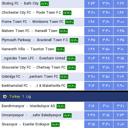
Sholing FC
-
Bath City
۲.۶۳
۳.۴۰
۲.۲۷
۱۷:۳۰
Chichester City FC
-
Poole Town F.C
۳.۲۰
۳.۴۰
۱.۹۷
۱۷:۳۰
Frome Town FC
-
Wimborne Town FC
۱.۹۸
۳.۶۰
۳.۰۰
۱۷:۳۰
Malvern Town FC
-
Hanwell Town
۲.۴۰
۳.۳۰
۲.۴۵
۱۷:۳۰
Plymouth Parkway
-
Bracknell Town F.C.
۲.۴۵
۳.۴۰
۲.۴۵
۱۷:۳۰
Hanworth Villa
-
Taunton Town
۱.۹۹
۳.۵۰
۳.۱۰
۱۷:۳۰
Basingstoke Town LFC
-
Evesham United
۲.۰۴
۳.۲۸
۳.۱۵
۱۷:۳۰
Gloucester City FC
-
Chertsey Town FC
۱.۶۱
۳.۸۰
۴.۳۳
۱۷:۳۰
Uxbridge FC
-
Chippenham Town FC
۲.۹۰
۳.۵۰
۲.۰۹
۱۷:۳۰
Berkhamsted FC
-
Havant & Waterloville FC
۲.۱۲
۳.۳۰
۲.۹۰
۱۷:۳۰
Turkey
1. Lig
Bandirmaspor
-
Istanbulspor AS
۲.۱۶
۳.۱۰
۳.۲۰
۱۷:۳۰
Umraniyespor
-
Mardin Buyuksehir Belediyespor
۲.۳۸
۳.۱۵
۲.۷۳
۱۹:۳۰
Sivasspor
-
Esenler Erokspor
۳.۱۵
۳.۳۰
۲.۰۶
۱۹:۳۰