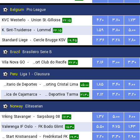
Belgium
Pro League
KVC Westerlo
-
Union St.-Gilloise
۴.۲۰
۳.۷۰
۱.۷۳
۲۲:۱۵
K. Sint-Truidense
-
Lommel
۱.۵۹
۳.۸۰
۵.۰۰
۲۲:۱۵
Standard Liege
-
Cercle Brugge KSV
۲.۳۶
۳.۲۸
۲.۸۰
۱۹:۴۵
Brazil
Brasileiro Serie B
Vila Nova GO
-
Sport Club do Recife
۲.۱۶
۳.۰۰
۳.۳۰
۲۲:۳۰
Peru
Liga 1 - Clausura
Universitario de Deportes
-
Sporting Cristal Lima
۱.۸۵
۳.۴۰
۴.۰۰
۰۵:۰۰
Universidad Tecnica de Cajamarca
-
Asociacion Deportiva Tarma
۲.۱۲
۳.۲۰
۳.۲۰
۲۱:۳۰
Norway
Eliteserien
Viking Stavanger
-
Sarpsborg 08
۱.۳۷
۵.۰۰
۶.۰۰
۱۷:۳۰
Valerenga IF Oslo
-
FK Bodo Glimt
۵.۵۰
۴.۷۵
۱.۴۳
۱۵:۳۰
IK Start Kristiansand
-
Fredrikstad FK
۲.۲۰
۳.۳۰
۲.۹۰
۱۹:۳۰