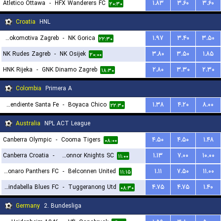
Atletico Ottawa
-
HFX Wanderers FC
۱.۸۳
۳.۶۰
۳.۶۰
۲۰:۳۰
Croatia
HNL
NK Lokomotiva Zagreb
-
NK Gorica
۱.۹۷
۳.۴۰
۳.۵۰
۲۲:۳۰
NK Rudes Zagreb
-
NK Osijek
۳.۸۰
۳.۵۰
۱.۸۵
۲۰:۰۰
HNK Rijeka
-
GNK Dinamo Zagreb
۲.۸۰
۳.۳۰
۲.۳۰
۱۸:۳۰
Colombia
Primera A
Independiente Santa Fe
-
Boyaca Chico
۱.۳۸
۴.۲۰
۸.۰۰
۲۲:۳۰
Australia
NPL ACT League
Canberra Olympic
-
Cooma Tigers
۴.۵۰
۴.۵۰
۱.۴۸
۰۸:۰۰
Canberra Croatia
-
O'Connor Knights SC
۱.۱۳
۷.۰۰
۱۰.۰۰
۱۱:۰۰
Monaro Panthers FC
-
Belconnen United
۱.۱۱
۷.۵۰
۱۱.۰۰
۱۱:۱۵
Brindabella Blues FC
-
Tuggeranong Utd
۴.۷۵
۴.۷۵
۱.۴۰
۰۸:۳۰
Germany
2. Bundesliga