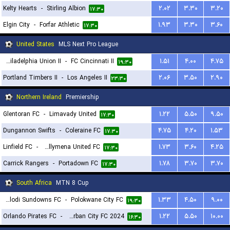
Kelty Hearts
-
Stirling Albion
۲.۰۲
۳.۳۰
۳.۲۰
۱۷:۳۰
Elgin City
-
Forfar Athletic
۱.۹۳
۳.۳۰
۳.۶۰
۱۷:۳۰
United States
MLS Next Pro League
Philadelphia Union II
-
FC Cincinnati II
۱.۵۱
۴.۰۰
۴.۷۵
۱۹:۳۰
Portland Timbers II
-
Los Angeles II
۲.۰۶
۳.۵۰
۲.۹۰
۲۳:۳۰
Northern Ireland
Premiership
Glentoran FC
-
Limavady United
۱.۲۲
۵.۵۰
۹.۵۰
۱۷:۳۰
Dungannon Swifts
-
Coleraine FC
۴.۷۵
۴.۲۰
۱.۵۳
۱۷:۳۰
Linfield FC
-
Ballymena United FC
۱.۷۳
۳.۶۰
۴.۲۵
۱۷:۳۰
Carrick Rangers
-
Portadown FC
۱.۷۸
۳.۷۰
۳.۷۰
۱۷:۳۰
South Africa
MTN 8 Cup
Mamelodi Sundowns FC
-
Polokwane City FC
۱.۳۳
۴.۵۰
۹.۰۰
۱۹:۳۰
Orlando Pirates FC
-
Durban City FC 2024
۱.۲۲
۵.۵۰
۱۰.۰۰
۱۶:۳۰