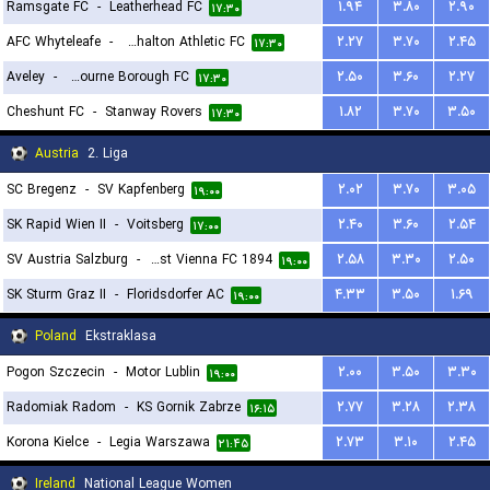
Ramsgate FC
-
Leatherhead FC
۱.۹۴
۳.۸۰
۲.۹۰
۱۷:۳۰
AFC Whyteleafe
-
Carshalton Athletic FC
۲.۲۷
۳.۷۰
۲.۴۵
۱۷:۳۰
Aveley
-
Eastbourne Borough FC
۲.۵۰
۳.۶۰
۲.۲۷
۱۷:۳۰
Cheshunt FC
-
Stanway Rovers
۱.۸۲
۳.۷۰
۳.۵۰
۱۷:۳۰
Austria
2. Liga
SC Bregenz
-
SV Kapfenberg
۲.۰۲
۳.۷۰
۳.۰۵
۱۹:۰۰
SK Rapid Wien II
-
Voitsberg
۲.۴۰
۳.۶۰
۲.۵۴
۱۷:۰۰
SV Austria Salzburg
-
First Vienna FC 1894
۲.۵۸
۳.۳۰
۲.۵۰
۱۹:۰۰
SK Sturm Graz II
-
Floridsdorfer AC
۴.۳۳
۳.۵۰
۱.۶۹
۱۹:۰۰
Poland
Ekstraklasa
Pogon Szczecin
-
Motor Lublin
۲.۰۰
۳.۵۰
۳.۳۰
۱۹:۰۰
Radomiak Radom
-
KS Gornik Zabrze
۲.۷۷
۳.۲۸
۲.۳۸
۱۶:۱۵
Korona Kielce
-
Legia Warszawa
۲.۷۳
۳.۱۰
۲.۴۵
۲۱:۴۵
Ireland
National League Women