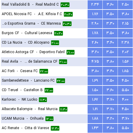
Real Valladolid B
-
Real Madrid C
۲.۳۴
۳.۶۰
۲.۵۰
۲۰:۳۰
APOEL Nicosia FC
-
A.E. Kifisia F.C.
۱.۷۶
۳.۵۰
۳.۸۰
۲۰:۳۰
Fundacio Esportiva Grama
-
CE Manresa
۲.۹۰
۳.۳۰
۲.۱۵
۲۰:۳۰
Burgos CF
-
Cultural Leonesa
۱.۷۸
۳.۵۰
۳.۸۰
۲۰:۳۰
CD La Nucia
-
CD Alcoyano
۲.۶۰
۳.۴۰
۲.۳۸
۲۱:۰۰
Atletico Astorga CF
-
Deportivo Fabril
۳.۲۰
۳.۵۰
۲.۰۲
۲۱:۰۰
Real Avila
-
Unionistas de Salamanca CF
۴.۷۵
۳.۸۰
۱.۵۶
۲۱:۰۰
AC Forli
-
Cesena FC
۳.۸۰
۳.۴۰
۱.۸۵
۲۲:۰۰
Sambenedettese
-
Lanciano FC
۱.۶۹
۳.۵۰
۴.۵۰
۲۲:۰۰
CD Teruel
-
Castellon B
۱.۵۰
۳.۶۰
۵.۵۰
۲۲:۰۰
Karlovac
-
NK Lucko
۱.۶۷
۳.۷۰
۴.۰۰
۱۱:۳۰
Albacete Balompie
-
Real Murcia
۱.۶۱
۳.۷۰
۴.۵۰
۱۱:۳۰
UCAM Murcia
-
Orihuela
۱.۸۸
۳.۲۰
۳.۷۰
۱۲:۰۰
AC Renate
-
Citta di Varese
۱.۴۳
۳.۸۰
۵.۵۰
۱۲:۳۰