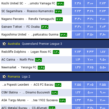
Kochi United SC
-
Matsumoto Yamaga FC
۲.۳۸
۳.۰۰
۲.۷۳
۱۳:۳۰
SC Sagamihara
-
Roasso Kumamoto
۲.۲۳
۳.۲۸
۲.۷۳
۱۲:۳۰
Nagano Parceiro
-
Renofa Yamaguchi
۳.۳۰
۳.۲۰
۲.۰۰
۱۲:۳۰
Gainare Tottori
-
FC Osaka
۳.۳۰
۳.۰۰
۲.۰۳
۱۳:۳۰
Kagoshima United
-
ThespaKusatsu Gunma
۱.۸۲
۳.۵۰
۳.۶۰
۱۳:۳۰
Australia
Queensland Premier League 3
Redcliffe Dolphins
-
Logan Roos FC
۲.۷۳
۴.۳۳
۱.۸۷
۱۱:۳۰
AC Carina
-
North Pine
۱.۱۴
۷.۰۰
۹.۵۰
۱۰:۳۰
Newmarket
-
Yeronga FC
۱.۳۶
۴.۷۵
۵.۵۰
۱۱:۴۵
Romania
Liga 2
Acs Gloria Popesti Leordeni
-
ACS FC Bacau
۲.۵۵
۳.۰۵
۲.۵۵
۱۱:۳۰
CSM Slatina
-
CS Dinamo Bucuresti
۱.۲۲
۵.۰۰
۹.۰۰
۱۱:۳۰
ASA Targu Mures
-
ACSM Cetatea 1932 Suceava
۱.۳۳
۴.۵۰
۷.۰۰
۱۱:۳۰
AFC Metalul Buzau
-
CS Afumati
۱.۷۷
۳.۴۰
۴.۰۰
۱۱:۳۰