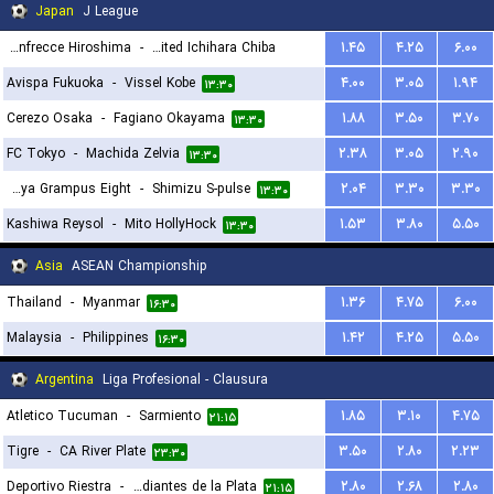
Japan
J League
Sanfrecce Hiroshima
-
Jef United Ichihara Chiba
۱.۴۵
۴.۲۵
۶.۰۰
Avispa Fukuoka
-
Vissel Kobe
۴.۰۰
۳.۰۵
۱.۹۴
۱۳:۴۵
۱۳:۳۰
Cerezo Osaka
-
Fagiano Okayama
۱.۸۸
۳.۵۰
۳.۷۰
۱۳:۳۰
FC Tokyo
-
Machida Zelvia
۲.۳۸
۳.۰۵
۲.۹۰
۱۳:۳۰
Nagoya Grampus Eight
-
Shimizu S-pulse
۲.۰۴
۳.۳۰
۳.۳۰
۱۳:۳۰
Kashiwa Reysol
-
Mito HollyHock
۱.۵۳
۳.۸۰
۵.۵۰
۱۳:۳۰
Asia
ASEAN Championship
Thailand
-
Myanmar
۱.۳۶
۴.۷۵
۶.۰۰
۱۶:۳۰
Malaysia
-
Philippines
۱.۴۲
۴.۲۵
۵.۵۰
۱۶:۳۰
Argentina
Liga Profesional - Clausura
Atletico Tucuman
-
Sarmiento
۱.۸۵
۳.۱۰
۴.۷۵
۲۱:۱۵
Tigre
-
CA River Plate
۳.۵۰
۲.۸۰
۲.۲۳
۲۳:۳۰
Deportivo Riestra
-
Estudiantes de la Plata
۲.۸۰
۲.۶۸
۲.۸۰
۲۱:۱۵