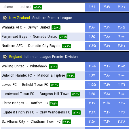
Labasa
-
Lautoka
۱.۹۶
۳.۴۰
۳.۲۰
۰۵:۳۰
New Zealand
Southern Premier League
Wanaka AFC
-
Selwyn United
۲.۸۰
۳.۷۰
۲.۰۵
۰۵:۳۰
Ferrymead Bays
-
Nomads United
۱.۶۵
۳.۸۰
۴.۰۰
۰۶:۱۵
Northern AFC
-
Dunedin City Royals
۲.۴۵
۳.۶۰
۲.۳۰
۰۸:۳۰
England
Isthmian League Premier Division
Welling United
-
Whitehawk
۲.۰۵
۳.۴۰
۳.۰۵
۱۷:۳۰
Dulwich Hamlet FC
-
Maldon & Tiptree
۱.۶۷
۳.۸۰
۴.۰۰
۱۷:۳۰
Lewes FC
-
Enfield Town FC
۲.۵۵
۳.۴۰
۲.۳۱
۱۷:۳۰
Brentwood Town FC
-
Burgess Hill Town
۱.۶۵
۳.۸۰
۴.۰۰
۱۷:۳۰
Three Bridges
-
Dartford FC
۲.۴۰
۳.۵۰
۲.۴۰
۱۷:۳۰
Wingate & Finchley FC
-
Cray Wanderers FC
۲.۶۸
۳.۴۰
۲.۲۶
۱۷:۳۰
St. Albans City
-
Chatham Town FC
۲.۵۰
۳.۴۰
۲.۳۸
۱۷:۳۰