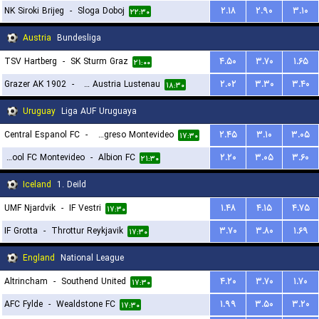
NK Siroki Brijeg
-
Sloga Doboj
۲.۱۸
۲.۹۰
۳.۱۰
۲۲:۳۰
Austria
Bundesliga
TSV Hartberg
-
SK Sturm Graz
۴.۵۰
۳.۷۰
۱.۶۵
۲۱:۰۰
Grazer AK 1902
-
SC Austria Lustenau
۲.۰۲
۳.۳۰
۳.۴۰
۱۸:۳۰
Uruguay
Liga AUF Uruguaya
Central Espanol FC
-
CA Progreso Montevideo
۲.۴۵
۳.۱۰
۳.۰۵
۱۷:۳۰
Liverpool FC Montevideo
-
Albion FC
۲.۲۰
۳.۰۵
۳.۶۰
۲۱:۳۰
Iceland
1. Deild
UMF Njardvik
-
IF Vestri
۱.۴۸
۴.۱۵
۴.۷۵
۱۷:۳۰
IF Grotta
-
Throttur Reykjavik
۳.۷۰
۳.۸۰
۱.۶۹
۱۷:۳۰
England
National League
Altrincham
-
Southend United
۴.۲۰
۳.۷۰
۱.۷۰
۱۷:۳۰
AFC Fylde
-
Wealdstone FC
۱.۹۹
۳.۵۰
۳.۲۰
۱۷:۳۰