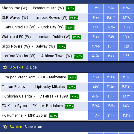
Shelbourne (W)
-
Peamount Utd (W)
۱.۳۶
۴.۵۰
۶.۵۰
۱۸:۳۰
DLR Waves (W)
-
Shamrock Rovers (W)
۶.۰۰
۴.۳۳
۱.۳۸
۱۷:۳۰
Treaty United FC (W)
-
Cork City (W)
۱.۱۸
۵.۵۰
۱۲.۰۰
۱۷:۳۰
Waterford FC (W)
-
Bohemians Dublin (W)
۴.۰۰
۳.۶۰
۱.۷۰
۱۷:۳۰
Sligo Rovers (W)
-
Galway (W)
۴.۷۵
۴.۰۰
۱.۵۱
۱۹:۳۰
Wexford Youths (W)
-
Athlone Town (W)
۵.۵۰
۴.۰۰
۱.۴۸
۲۰:۳۰
Slovakia
2. Liga
OFK Banik Lehota pod Vtacnikom
-
OFK Malzenice
۲.۰۸
۳.۲۸
۳.۱۰
۱۸:۳۰
Tatran Presov
-
Tatran Liptovsky Mikulas
۱.۶۷
۳.۵۰
۴.۳۳
۱۷:۳۰
FK Slovan Galanta
-
FC Petrzalka 1898
۵.۵۰
۴.۰۰
۱.۴۳
۱۸:۳۰
FO Kinex Bytca
-
FK Inter Bratislava
۴.۷۵
۳.۷۰
۱.۵۷
۱۸:۳۰
FK Humenne
-
MFK Zvolen
۲.۸۰
۳.۱۰
۲.۳۱
۱۸:۳۰
Sweden
Superettan