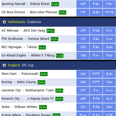
Sporting Hasselt
-
Belisia Bilzen
۱.۵۳
۴.۵۰
۴.۵۰
۲۰:۳۰
UD Ibiza Eivissa
-
Ibiza Islas Pitiusas
۱.۱۴
۵.۵۰
۱۳.۲۵
۲۱:۳۰
Netherlands
Eredivisie
AZ Alkmaar
-
ADO Den Haag
۱.۴۲
۴.۷۵
۶.۰۰
۲۲:۳۰
PSV Eindhoven
-
Fortuna Sittard
۱.۱۶
۷.۵۰
۱۱.۰۰
۲۱:۳۰
NEC Nijmegen
-
Telstar
۱.۴۵
۴.۵۰
۵.۵۰
۱۸:۰۰
Go Ahead Eagles
-
Willem II Tilburg
۱.۶۵
۴.۰۰
۴.۵۰
۲۰:۱۵
England
EFL Cup
West Ham
-
Portsmouth
۱.۵۰
۴.۳۳
۵.۵۰
۱۷:۳۰
Burnley
-
Notts County
۱.۴۵
۴.۳۳
۶.۵۰
۱۷:۳۰
Leicester City
-
Northampton Town
۱.۲۲
۶.۰۰
۱۰.۰۰
۱۷:۳۰
Norwich City
-
Milton Keynes Dons FC
۱.۵۳
۴.۲۵
۵.۰۰
۱۷:۳۰
Stoke
-
Oldham Athletic
۱.۴۰
۴.۷۵
۶.۵۰
۱۷:۳۰
Burton Albion
-
Blackburn Rovers
۳.۰۰
۳.۳۰
۲.۲۶
۱۷:۳۰