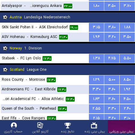
Antalyaspor
-
Keciorengucu Ankara
۱.۸۰
۳.۵۰
۳.۷۰
۲۲:۰۰
Austria
Landesliga Niederosterreich
SKN Sankt Polten II
-
ASK Ebreichsdorf
۳.۱۵
۳.۸۰
۱.۸۸
۱۹:۰۰
ASV Hohenau
-
Korneuburg ASC
۱.۹۴
۳.۲۰
۳.۵۰
۲۱:۳۰
Norway
1. Division
Stabaek
-
FC Lyn Oslo
۱.۳۸
۴.۷۵
۵.۵۰
۱۷:۳۰
Scotland
League One
Ross County
-
Montrose
۱.۲۹
۵.۰۰
۸.۵۰
۱۷:۳۰
Airdrieonians FC
-
East Kilbride
۳.۳۰
۳.۶۰
۱.۹۲
۱۷:۳۰
Hamilton Academical FC
-
Alloa Athletic
۱.۶۳
۳.۶۰
۴.۵۰
۱۷:۳۰
Queen of the South
-
Peterhead
۲.۵۵
۳.۳۰
۲.۴۰
۱۷:۳۰
East Fife
-
Cove Rangers
۲.۱۵
۳.۲۰
۳.۱۰
۱۷:۳۰
Romania
Liga I
پیش بینی ورزشی
پیش بینی زنده
نتایج زنده
کازینو آنلاین
حساب کاربری