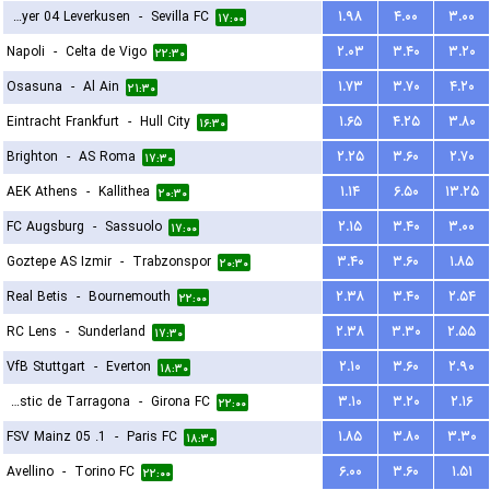
Bayer 04 Leverkusen
-
Sevilla FC
۱.۹۸
۴.۰۰
۳.۰۰
۱۷:۰۰
Napoli
-
Celta de Vigo
۲.۰۳
۳.۴۰
۳.۲۰
۲۲:۳۰
Osasuna
-
Al Ain
۱.۷۳
۳.۷۰
۴.۲۰
۲۱:۳۰
Eintracht Frankfurt
-
Hull City
۱.۶۵
۴.۲۵
۳.۸۰
۱۶:۳۰
Brighton
-
AS Roma
۲.۲۵
۳.۶۰
۲.۷۰
۱۷:۳۰
AEK Athens
-
Kallithea
۱.۱۴
۶.۵۰
۱۳.۲۵
۲۰:۳۰
FC Augsburg
-
Sassuolo
۲.۱۵
۳.۴۰
۳.۰۰
۱۷:۰۰
Goztepe AS Izmir
-
Trabzonspor
۳.۴۰
۳.۶۰
۱.۸۵
۲۰:۳۰
Real Betis
-
Bournemouth
۲.۳۸
۳.۴۰
۲.۵۴
۲۲:۰۰
RC Lens
-
Sunderland
۲.۳۸
۳.۳۰
۲.۵۵
۱۷:۳۰
VfB Stuttgart
-
Everton
۲.۱۰
۳.۶۰
۲.۹۰
۱۸:۳۰
Gimnastic de Tarragona
-
Girona FC
۳.۱۰
۳.۲۰
۲.۱۶
۲۲:۰۰
1. FSV Mainz 05
-
Paris FC
۱.۸۵
۳.۸۰
۳.۳۰
۱۸:۳۰
Avellino
-
Torino FC
۶.۰۰
۳.۶۰
۱.۵۱
۲۲:۰۰