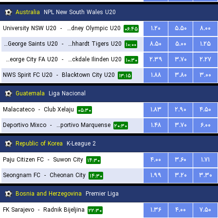
Australia
NPL New South Wales U20
University NSW U20
-
Sydney Olympic U20
۱.۲۰
۵.۵۰
۸.۰۰
۰۶:۴۵
St George Saints U20
-
APIA Leichhardt Tigers U20
۸.۵۰
۵.۰۰
۱.۲۵
۱۰:۰۰
St George City FA U20
-
Rockdale Ilinden U20
۲.۳۹
۳.۷۰
۲.۲۷
۱۰:۳۰
NWS Spirit FC U20
-
Blacktown City U20
۱.۸۸
۳.۸۰
۳.۰۰
۱۳:۱۵
Guatemala
Liga Nacional
Malacateco
-
Club Xelaju
۱.۸۳
۲.۹۰
۴.۵۰
۰۵:۳۰
Deportivo Mixco
-
Deportivo Marquense
۱.۴۸
۳.۷۰
۶.۰۰
۲۰:۳۰
Republic of Korea
K-League 2
Paju Citizen FC
-
Suwon City
۴.۰۰
۳.۶۰
۱.۷۱
۱۴:۳۰
Seongnam FC
-
Cheonan City
۱.۹۹
۳.۲۰
۳.۳۰
۱۴:۳۰
Bosnia and Herzegovina
Premier Liga
FK Sarajevo
-
Radnik Bijeljina
۱.۳۶
۴.۰۰
۷.۵۰
۲۲:۳۰