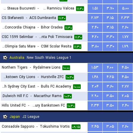
CSA Steaua Bucuresti
-
SCM Ramnicu Valcea
۱.۵۱
۳.۷۰
۵.۰۰
۱۱:۳۰
CS Stefanesti
-
ACS Dumbravita
۲.۷۳
۳.۱۵
۲.۳۳
۱۱:۳۰
CS Concordia Chiajna
-
Bihor Oradea
۲.۴۰
۳.۱۵
۲.۶۰
۱۱:۳۰
CSC 1599 Selimbar
-
ACS Stinta Poli Timisoara
۴.۲۰
۳.۳۰
۱.۷۷
۱۱:۳۰
CSM Olimpia Satu Mare
-
CSM Scolar Resita
۳.۸۰
۳.۳۰
۱.۷۹
۱۱:۳۰
Australia
New South Wales League 1
Northern Tigers
-
Rydalmere Lions
۱.۵۳
۴.۰۰
۴.۵۰
۱۰:۰۰
Bankstown City Lions
-
Hurstville ZFC
۱.۴۸
۴.۲۵
۴.۵۰
۱۰:۳۰
Hakoah Sydney City East
-
Bulls FC Academy
۲.۰۴
۳.۶۰
۲.۷۷
۱۰:۰۰
Dulwich Hill F.C.
-
Macarthur Rams
۲.۹۰
۳.۵۰
۲.۰۵
۱۰:۳۰
Hills United FC
-
Canterbury Bankstown FC
۲.۳۴
۳.۵۰
۲.۴۰
۱۰:۳۰
Japan
J2 League
Consadole Sapporo
-
Tokushima Vortis
۲.۴۵
۳.۰۵
۲.۶۰
۰۹:۱۵