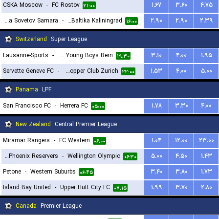
CSKA Moscow
-
FC Rostov
۱.۶۷
۳.۶۰
۴.۷۵
۲۱:۰۰
PFK Kryliya Sovetov Samara
-
FK Baltika Kaliningrad
۲.۹۰
۲.۹۰
۲.۳۹
۱۶:۰۰
Switzerland
Super League
Lausanne-Sports
-
BSC Young Boys Bern
۳.۱۰
۴.۰۰
۱.۹۵
۱۹:۳۰
Servette Geneve FC
-
Grasshopper Club Zurich
۱.۵۳
۴.۰۰
۵.۰۰
۲۲:۰۰
Panama
LPF
San Francisco FC
-
Herrera FC
۱.۷۸
۳.۳۰
۴.۰۰
۰۵:۰۰
New Zealand
Central Premier League
Miramar Rangers
-
FC Western
۱.۰۴
۱۲.۰۰
۲۳.۰۰
۰۶:۰۰
Wellington Phoenix Reservers
-
Wellington Olympic
۵.۰۰
۴.۵۰
۱.۴۳
۰۶:۳۰
Petone
-
Western Suburbs
۳.۴۰
۳.۸۰
۱.۷۳
۰۶:۴۵
Island Bay United
-
Upper Hutt City FC
۱.۹۹
۳.۷۰
۲.۸۰
۰۷:۱۵
Canada
Premier League