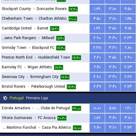
Stockport County
-
Doncaster Rovers
۱.۶۹
۳.۸۰
۴.۵۰
۱۷:۳۰
Cheltenham Town
-
Charlton Athletic
۴.۵۰
۳.۸۰
۱.۶۵
۲۰:۰۰
Cambridge United
-
Barnet
۱.۷۹
۳.۵۰
۴.۱۵
۱۵:۳۰
Queens Park Rangers
-
Millwall
۲.۹۰
۳.۳۰
۲.۲۳
۱۶:۳۰
Grimsby Town
-
Blackpool FC
۲.۳۸
۳.۳۰
۲.۸۰
۱۷:۳۰
Preston North End
-
Huddersfield Town
۲.۲۰
۳.۵۰
۲.۹۰
۱۷:۳۰
Barnsley FC
-
Wigan Athletic
۲.۴۰
۳.۴۰
۲.۷۳
۱۷:۳۰
Swansea City
-
Birmingham City
۲.۹۰
۳.۳۰
۲.۲۷
۱۷:۳۰
Bristol Rovers
-
Peterborough United
۲.۳۶
۳.۴۰
۲.۷۳
۱۷:۳۰
Portugal
Primeira Liga
Estrela Amadora
-
Sporting Clube de Portugal
۱۰.۰۰
۵.۵۰
۱.۲۰
۲۳:۰۰
Vitoria Guimaraes
-
FC Arouca
۱.۸۷
۳.۴۰
۳.۸۰
۲۰:۳۰
CS Maritimo Funchal
-
Casa Pia Atletico
۲.۴۰
۳.۲۰
۲.۷۳
۱۸:۰۰