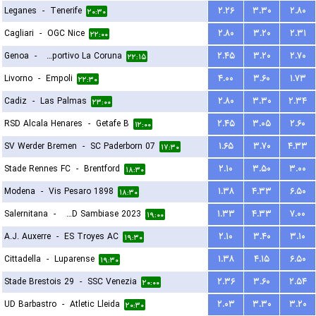
Leganes
-
Tenerife
۲.۲۶
۳.۳۰
۲.۸۰
۲۰:۳۰
Cagliari
-
OGC Nice
۲.۸۰
۳.۲۰
۲.۳۱
۲۲:۰۰
Genoa
-
Deportivo La Coruna
۲.۴۵
۳.۲۰
۲.۷۰
۲۲:۱۵
Livorno
-
Empoli
۴.۰۰
۳.۶۰
۱.۷۳
۲۲:۳۰
Cadiz
-
Las Palmas
۲.۸۰
۳.۳۰
۲.۳۴
۲۳:۰۰
RSD Alcala Henares
-
Getafe B
۲.۴۵
۳.۰۵
۲.۶۰
۱۲:۰۰
SV Werder Bremen
-
SC Paderborn 07
۱.۶۵
۳.۷۰
۴.۳۳
۱۷:۳۰
Stade Rennes FC
-
Brentford
۲.۱۰
۳.۵۰
۳.۰۰
۱۸:۳۰
Modena
-
Vis Pesaro 1898
۱.۳۸
۴.۳۳
۶.۵۰
۱۸:۳۰
Salernitana
-
ASD Sambiase 2023
۱.۳۳
۴.۳۳
۷.۰۰
۱۹:۰۰
A.J. Auxerre
-
ES Troyes AC
۲.۱۰
۳.۴۰
۳.۱۰
۱۹:۳۰
Cittadella
-
Luparense
۱.۳۸
۴.۱۵
۶.۵۰
۱۹:۳۰
Stade Brestois 29
-
SSC Venezia
۲.۳۶
۳.۶۰
۲.۵۴
۲۰:۰۰
UD Barbastro
-
Atletic Lleida
۲.۰۳
۳.۳۰
۳.۲۰
۲۰:۳۰