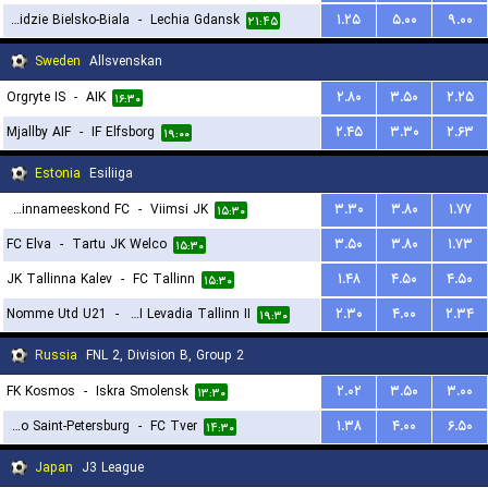
Podbeskidzie Bielsko-Biala
-
Lechia Gdansk
۱.۲۵
۵.۰۰
۹.۰۰
۲۱:۴۵
Sweden
Allsvenskan
Orgryte IS
-
AIK
۲.۸۰
۳.۵۰
۲.۲۵
۱۶:۳۰
Mjallby AIF
-
IF Elfsborg
۲.۴۵
۳.۳۰
۲.۶۳
۱۹:۰۰
Estonia
Esiliiga
Maardu Linnameeskond FC
-
Viimsi JK
۳.۳۰
۳.۸۰
۱.۷۷
۱۵:۳۰
FC Elva
-
Tartu JK Welco
۳.۵۰
۳.۸۰
۱.۷۳
۱۵:۳۰
JK Tallinna Kalev
-
FC Tallinn
۱.۴۸
۴.۵۰
۴.۵۰
۱۵:۳۰
Nomme Utd U21
-
FCI Levadia Tallinn II
۲.۳۰
۴.۰۰
۲.۳۴
۱۹:۳۰
Russia
FNL 2, Division B, Group 2
FK Kosmos
-
Iskra Smolensk
۲.۰۲
۳.۵۰
۳.۰۰
۱۳:۳۰
Dinamo Saint-Petersburg
-
FC Tver
۱.۳۸
۴.۰۰
۶.۵۰
۱۴:۳۰
Japan
J3 League