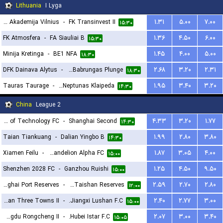
Lithuania
I Lyga
Baltijos Futbolo Akademija Vilnius
-
FK Transinvest II
۱.۳۱
۵.۰۰
۷.۰۰
۱۵:۳۰
FK Atmosfera
-
FA Siauliai B
۱.۳۶
۴.۵۰
۶.۰۰
۱۵:۳۰
Minija Kretinga
-
BE1 NFA
۱.۴۵
۴.۰۰
۵.۰۰
۱۸:۳۰
DFK Dainava Alytus
-
FK Babrungas Plunge
۲.۶۸
۳.۲۰
۲.۳۱
۱۸:۳۰
Tauras Taurage
-
FK Neptunas Klaipeda
۱.۹۵
۳.۴۰
۳.۲۰
۱۴:۳۰
China
League 2
Beijing Institute of Technology FC
-
Shanghai Second
۴.۳۳
۳.۲۰
۱.۷۷
۱۴:۳۰
Taian Tiankuang
-
Dalian Yingbo B
۱.۹۹
۲.۸۰
۳.۸۰
۱۴:۳۰
Xiamen Feilu
-
Guangzhou Dandelion Alpha FC
۱.۸۷
۳.۰۵
۴.۰۰
۱۵:۰۰
Shenzhen 2028 FC
-
Ganzhou Ruishi
۱.۲۵
۴.۵۰
۹.۵۰
۱۵:۰۰
Shanghai Port Reserves
-
Shandong Taishan Reserves
۲.۵۹
۲.۷۰
۲.۸۰
۱۲:۰۰
Wuhan Three Towns II
-
Jiangxi Lushan F.C.
۲.۴۰
۲.۷۷
۳.۰۰
۱۵:۰۰
Chengdu Rongcheng II
-
Hubei Istar F.C.
۲.۰۷
۳.۰۰
۳.۴۰
۱۵:۰۵