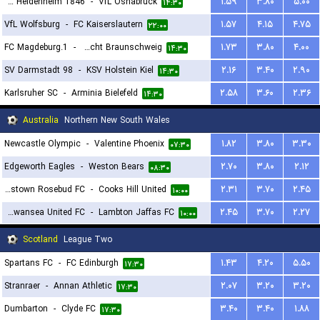
FC Heidenheim 1846
-
VfL Osnabruck
۱.۵۹
۳.۸۰
۵.۰۰
۱۴:۳۰
VfL Wolfsburg
-
FC Kaiserslautern
۱.۵۷
۴.۱۵
۴.۷۵
۲۲:۰۰
1.FC Magdeburg
-
TSV Eintracht Braunschweig
۱.۷۳
۳.۸۰
۴.۰۰
۱۴:۳۰
SV Darmstadt 98
-
KSV Holstein Kiel
۲.۱۶
۳.۴۰
۲.۹۰
۱۴:۳۰
Karlsruher SC
-
Arminia Bielefeld
۲.۵۸
۳.۶۰
۲.۳۶
۱۴:۳۰
Australia
Northern New South Wales
Newcastle Olympic
-
Valentine Phoenix
۱.۸۲
۳.۸۰
۳.۳۰
۰۷:۳۰
Edgeworth Eagles
-
Weston Bears
۲.۷۰
۳.۸۰
۲.۱۲
۰۸:۳۰
Adamstown Rosebud FC
-
Cooks Hill United
۲.۳۱
۳.۷۰
۲.۴۵
۱۰:۰۰
Belmont Swansea United FC
-
Lambton Jaffas FC
۲.۴۵
۳.۷۰
۲.۲۷
۱۰:۰۰
Scotland
League Two
Spartans FC
-
FC Edinburgh
۱.۴۳
۴.۲۰
۵.۵۰
۱۷:۳۰
Stranraer
-
Annan Athletic
۲.۰۷
۳.۲۰
۳.۲۰
۱۷:۳۰
Dumbarton
-
Clyde FC
۳.۴۰
۳.۴۰
۱.۸۸
۱۷:۳۰