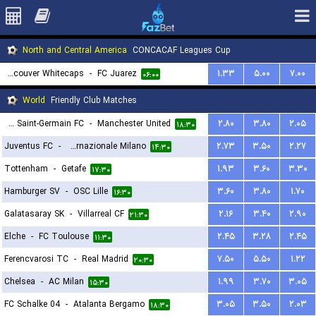
North and Central America
CONCACAF Leagues Cup
Vancouver Whitecaps
-
FC Juarez
۱.۳۳
۵.۰۰
۷.۰۰
۰۶:۰۰
World
Friendly Club Matches
Paris Saint-Germain FC
-
Manchester United
۲.۸۰
۳.۸۰
۲.۰۵
۱۸:۳۰
Juventus FC
-
Internazionale Milano
۲.۷۳
۳.۵۰
۲.۲۷
۱۴:۳۰
Tottenham
-
Getafe
۱.۹۳
۳.۶۰
۳.۳۰
۱۷:۳۰
Hamburger SV
-
OSC Lille
۳.۶۰
۳.۸۰
۱.۷۰
۱۶:۳۰
Galatasaray SK
-
Villarreal CF
۲.۱۶
۳.۴۰
۲.۹۰
۲۱:۳۰
Elche
-
FC Toulouse
۲.۴۵
۳.۲۸
۲.۴۵
۱۱:۳۰
Ferencvarosi TC
-
Real Madrid
۷.۵۰
۵.۵۰
۱.۲۲
۲۰:۳۰
Chelsea
-
AC Milan
۱.۹۹
۳.۷۰
۳.۰۵
۱۵:۳۰
FC Schalke 04
-
Atalanta Bergamo
۳.۰۵
۳.۵۰
۲.۰۳
۱۸:۳۰