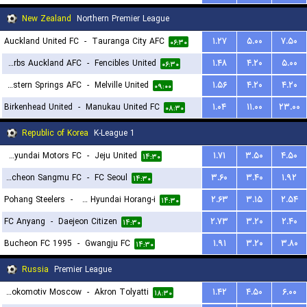
New Zealand
Northern Premier League
Auckland United FC
-
Tauranga City AFC
۱.۲۷
۵.۰۰
۷.۵۰
۰۶:۳۰
Eastern Suburbs Auckland AFC
-
Fencibles United
۱.۴۸
۴.۲۰
۵.۰۰
۰۶:۳۰
Western Springs AFC
-
Melville United
۱.۵۶
۴.۲۰
۴.۲۰
۰۹:۰۰
Birkenhead United
-
Manukau United FC
۱.۰۴
۱۱.۰۰
۲۳.۰۰
۰۸:۳۰
Republic of Korea
K-League 1
Jeonbuk Hyundai Motors FC
-
Jeju United
۱.۷۱
۳.۵۰
۴.۵۰
۱۴:۳۰
Gimcheon Sangmu FC
-
FC Seoul
۳.۶۰
۳.۴۰
۱.۹۲
۱۴:۳۰
Pohang Steelers
-
Ulsan Hyundai Horang-i
۲.۶۳
۳.۱۵
۲.۵۴
۱۴:۳۰
FC Anyang
-
Daejeon Citizen
۲.۷۳
۳.۲۰
۲.۴۰
۱۴:۳۰
Bucheon FC 1995
-
Gwangju FC
۱.۹۱
۳.۲۰
۳.۸۰
۱۴:۳۰
Russia
Premier League
FK Lokomotiv Moscow
-
Akron Tolyatti
۱.۴۲
۴.۵۰
۶.۰۰
۱۸:۳۰