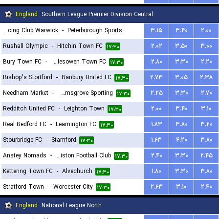
England
Southern League Premier Division Central
Racing Club Warwick
-
Peterborough Sports
۳.۱۵
۳.۴۰
۲.۰۰
Rushall Olympic
-
Hitchin Town FC
۲.۰۲
۳.۵۰
۳.۰۰
۱۷:۳۰
۱۷:۳۰
Bury Town FC
-
Halesowen Town FC
۲.۸۰
۳.۳۰
۲.۲۰
۱۷:۳۰
Bishop's Stortford
-
Banbury United FC
۲.۷۳
۳.۰۵
۲.۳۸
۱۷:۳۰
Needham Market
-
Bromsgrove Sporting
۲.۲۵
۳.۳۰
۲.۷۰
۱۷:۳۰
Redditch United FC
-
Leighton Town
۲.۰۰
۳.۴۰
۳.۱۰
۱۷:۳۰
Real Bedford FC
-
Leamington FC
۱.۸۳
۳.۸۰
۳.۲۰
۱۷:۳۰
Stourbridge FC
-
Stamford
۱.۶۳
۴.۲۰
۳.۸۰
۱۷:۳۰
Anstey Nomads
-
Leiston Football Club
۲.۴۰
۳.۳۰
۲.۴۵
۱۷:۳۰
Kettering Town FC
-
Alvechurch
۱.۸۰
۳.۳۰
۳.۸۰
۱۷:۳۰
Stratford Town
-
Worcester City
۲.۶۳
۳.۱۰
۲.۴۰
۱۷:۳۰
England
National League North