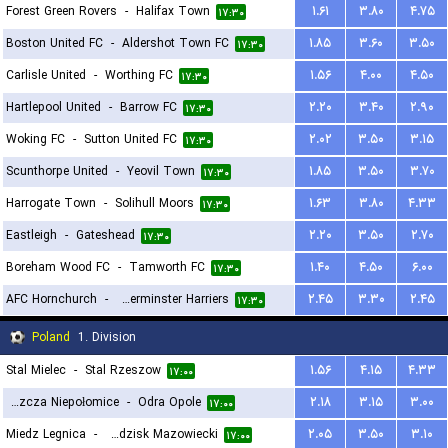
Forest Green Rovers
-
Halifax Town
۱.۶۱
۳.۸۰
۴.۷۵
۱۷:۳۰
Boston United FC
-
Aldershot Town FC
۱.۸۵
۳.۶۰
۳.۵۰
۱۷:۳۰
Carlisle United
-
Worthing FC
۱.۵۶
۴.۰۰
۴.۵۰
۱۷:۳۰
Hartlepool United
-
Barrow FC
۲.۲۰
۳.۴۰
۲.۹۰
۱۷:۳۰
Woking FC
-
Sutton United FC
۲.۰۲
۳.۵۰
۳.۱۵
۱۷:۳۰
Scunthorpe United
-
Yeovil Town
۱.۸۵
۳.۵۰
۳.۷۰
۱۷:۳۰
Harrogate Town
-
Solihull Moors
۱.۶۳
۳.۸۰
۴.۳۳
۱۷:۳۰
Eastleigh
-
Gateshead
۲.۲۰
۳.۵۰
۲.۷۰
۱۷:۳۰
Boreham Wood FC
-
Tamworth FC
۱.۴۰
۴.۵۰
۶.۰۰
۱۷:۳۰
AFC Hornchurch
-
Kidderminster Harriers
۲.۴۵
۳.۳۰
۲.۴۵
۱۷:۳۰
Poland
1. Division
Stal Mielec
-
Stal Rzeszow
۱.۵۶
۴.۱۵
۴.۳۳
۱۷:۰۰
Puszcza Niepołomice
-
Odra Opole
۲.۱۸
۳.۱۵
۳.۰۰
۱۷:۰۰
Miedz Legnica
-
Pogon Grodzisk Mazowiecki
۲.۰۵
۳.۵۰
۳.۱۰
۱۷:۰۰