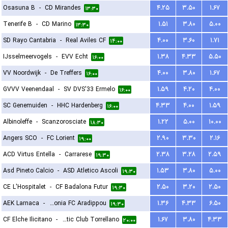
Osasuna B
-
CD Mirandes
۴.۲۵
۳.۵۰
۱.۶۷
۱۳:۳۰
Tenerife B
-
CD Marino
۱.۵۱
۳.۸۰
۵.۰۰
۱۳:۳۰
SD Rayo Cantabria
-
Real Aviles CF
۴.۰۰
۳.۶۰
۱.۷۱
۱۴:۰۰
IJsselmeervogels
-
EVV Echt
۱.۳۸
۴.۳۳
۵.۵۰
۱۶:۰۰
VV Noordwijk
-
De Treffers
۴.۰۰
۳.۸۰
۱.۶۷
۱۶:۰۰
GVVV Veenendaal
-
SV DVS'33 Ermelo
۱.۵۹
۴.۲۰
۴.۰۰
۱۶:۰۰
SC Genemuiden
-
HHC Hardenberg
۴.۳۳
۴.۰۰
۱.۵۹
۱۶:۰۰
Albinoleffe
-
Scanzorosciate
۱.۲۲
۵.۰۰
۱۰.۰۰
۱۸:۳۰
Angers SCO
-
FC Lorient
۲.۹۰
۳.۳۰
۲.۱۶
۱۹:۰۰
ACD Virtus Entella
-
Carrarese
۲.۳۸
۳.۲۸
۲.۵۹
۱۹:۳۰
Asd Pineto Calcio
-
ASD Atletico Ascoli
۱.۵۳
۳.۸۰
۵.۰۰
۱۹:۳۰
CE L'Hospitalet
-
CF Badalona Futur
۲.۵۰
۳.۲۰
۲.۵۰
۱۹:۳۰
AEK Larnaca
-
Omonia FC Aradippou
۱.۳۶
۴.۳۳
۶.۵۰
۱۹:۳۰
CF Elche Ilicitano
-
Athletic Club Torrellano
۱.۶۷
۳.۸۰
۴.۳۳
۲۰:۰۰