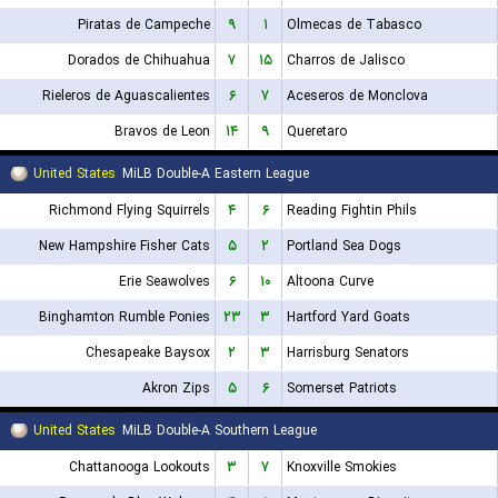
Piratas de Campeche
۹
۱
Olmecas de Tabasco
Dorados de Chihuahua
۷
۱۵
Charros de Jalisco
Rieleros de Aguascalientes
۶
۷
Aceseros de Monclova
Bravos de Leon
۱۴
۹
Queretaro
United States
MiLB Double-A Eastern League
Richmond Flying Squirrels
۴
۶
Reading Fightin Phils
New Hampshire Fisher Cats
۵
۲
Portland Sea Dogs
Erie Seawolves
۶
۱۰
Altoona Curve
Binghamton Rumble Ponies
۲۳
۳
Hartford Yard Goats
Chesapeake Baysox
۲
۳
Harrisburg Senators
Akron Zips
۵
۶
Somerset Patriots
United States
MiLB Double-A Southern League
Chattanooga Lookouts
۳
۷
Knoxville Smokies