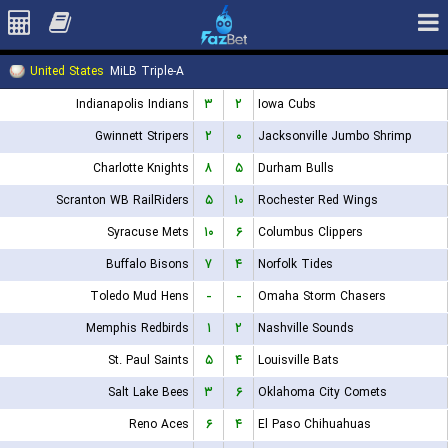
United States
MiLB Triple-A
Indianapolis Indians
۳
۲
Iowa Cubs
Gwinnett Stripers
۲
۰
Jacksonville Jumbo Shrimp
Charlotte Knights
۸
۵
Durham Bulls
Scranton WB RailRiders
۵
۱۰
Rochester Red Wings
Syracuse Mets
۱۰
۶
Columbus Clippers
Buffalo Bisons
۷
۴
Norfolk Tides
Toledo Mud Hens
-
-
Omaha Storm Chasers
Memphis Redbirds
۱
۲
Nashville Sounds
St. Paul Saints
۵
۴
Louisville Bats
Salt Lake Bees
۳
۶
Oklahoma City Comets
Reno Aces
۶
۴
El Paso Chihuahuas