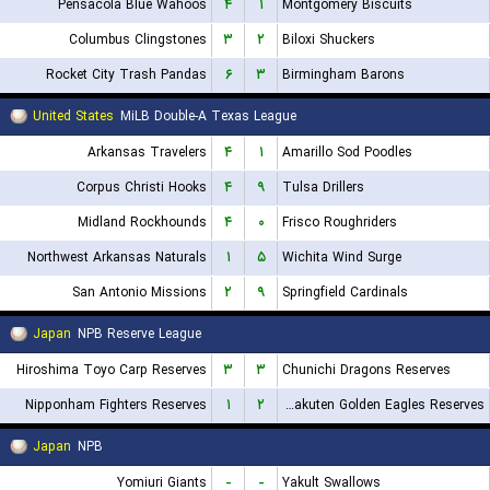
Pensacola Blue Wahoos
۴
۱
Montgomery Biscuits
Columbus Clingstones
۳
۲
Biloxi Shuckers
Rocket City Trash Pandas
۶
۳
Birmingham Barons
United States
MiLB Double-A Texas League
Arkansas Travelers
۴
۱
Amarillo Sod Poodles
Corpus Christi Hooks
۴
۹
Tulsa Drillers
Midland Rockhounds
۴
۰
Frisco Roughriders
Northwest Arkansas Naturals
۱
۵
Wichita Wind Surge
San Antonio Missions
۲
۹
Springfield Cardinals
Japan
NPB Reserve League
Hiroshima Toyo Carp Reserves
۳
۳
Chunichi Dragons Reserves
Nipponham Fighters Reserves
۱
۲
Tohoku Rakuten Golden Eagles Reserves
Japan
NPB
Yomiuri Giants
-
-
Yakult Swallows