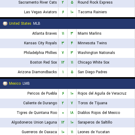
Sacramento River Cats
۲
۵
Round Rock Express
Las Vegas Aviators
۶
۱۰
Tacoma Rainiers
United States
MLB
Atlanta Braves
۱۱
۳
Miami Marlins
Kansas City Royals
۳
۴
Minnesota Twins
Philadelphia Phillies
۷
۳
Washington Nationals
Boston Red Sox
۱۲
۱۱
Chicago White Sox
Arizona Diamondbacks
۱
۵
San Diego Padres
Mexico
LMB
Pericos de Puebla
۶
۱۰
Rojos del Aguila de Veracruz
Caliente de Durango
۲
۷
Toros de Tijuana
Tigres de Quintana Roo
۰
۱۸
Diablos Rojos del Mexico
Algodoneros Union Laguna
۱۲
۱۰
Saraperos de Saltillo
Guerreros de Oaxaca
۱۰
۱۱
Leones de Yucatan