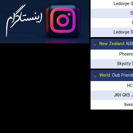
Ledovye S
S
Ledovye S
New Zealand
NZI
Phoeni
Skycity
World
Club Frien
HC
JKH GKS J
Ilve