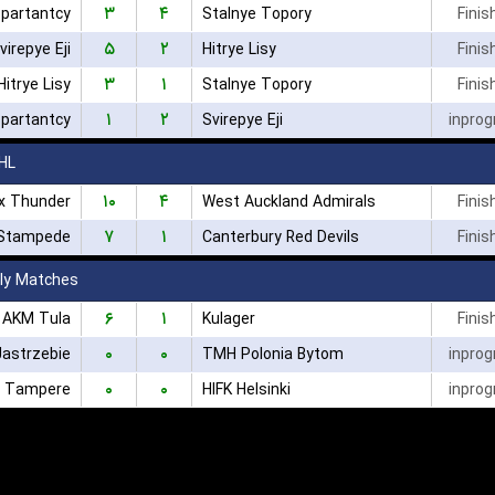
۳
۴
partantcy
Stalnye Topory
Finis
۵
۲
virepye Eji
Hitrye Lisy
Finis
۳
۱
Hitrye Lisy
Stalnye Topory
Finis
۱
۲
partantcy
Svirepye Eji
inprog
HL
۱۰
۴
x Thunder
West Auckland Admirals
Finis
۷
۱
 Stampede
Canterbury Red Devils
Finis
dly Matches
۶
۱
 AKM Tula
Kulager
Finis
۰
۰
astrzebie
TMH Polonia Bytom
inprog
۰
۰
s Tampere
HIFK Helsinki
inprog