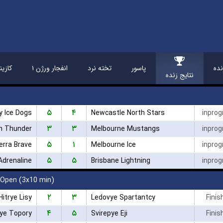
ده
پاسور
تخته نرد
انفجار ورژن ۱
کازین
نتایج زنده
۵
۴
y Ice Dogs
Newcastle North Stars
inprog
۳
۳
h Thunder
Melbourne Mustangs
inprog
۵
۱
erra Brave
Melbourne Ice
inprog
۵
۵
Adrenaline
Brisbane Lightning
inprog
 Open (3x10 min)
۲
۳
Hitrye Lisy
Ledovye Spartantcy
Finis
۴
۵
nye Topory
Svirepye Eji
Finis