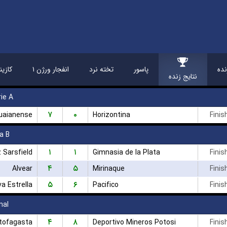
ده
پاسور
تخته نرد
انفجار ورژن ۱
کازین
نتایج زنده
ie A
۷
۰
uaianense
Horizontina
Finis
a B
۱
۱
 Sarsfield
Gimnasia de la Plata
Finis
۴
۵
Alvear
Mirinaque
Finis
۵
۶
a Estrella
Pacifico
Finis
nal
۴
۸
tofagasta
Deportivo Mineros Potosi
Finis