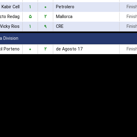
۱
۰
l Kabir Cell
Petrolero
Finis
۵
۲
cto Redag
Mallorca
Finis
۱
۹
Vicky Rios
CRE
Finis
a Division
۰
۲
il Porteno
17 de Agosto
Finis