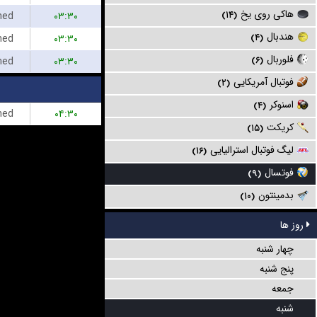
هاکی روی یخ
hed
۰۳:۳۰
(۱۴)
هندبال
hed
۰۳:۳۰
(۴)
فلوربال
hed
۰۳:۳۰
(۶)
فوتبال آمریکایی
(۲)
اسنوکر
(۴)
hed
۰۴:۳۰
کریکت
(۱۵)
لیگ فوتبال استرالیایی
(۱۶)
فوتسال
(۹)
بدمینتون
(۱۰)
روز ها
چهار شنبه
پنج شنبه
جمعه
شنبه