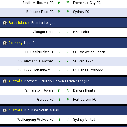
South Melbourne FC
۳
۳
Fremantle City FC
Brisbane Roar FC
۲
۴
Sydney FC
Faroe Islands
Premier League
Víkingur Gota
-
-
B68 Toftir
Germany
3. Liga
1. FC Saarbrucken
-
-
SC Rot-Weiss Essen
TSV Alemannia Aachen
-
-
SC Verl 1924
TSG 1899 Hoffenheim II
۰
۰
FC Hansa Rostock
Australia
Northern Territory Darwin Premier League
Palmerston Rovers
۳
۸
Darwin Hearts
Garuda FC
۱
۴
Port Darwin FC
Australia
NPL New South Wales
Wollongong Wolves FC
۱
۲
Sydney United