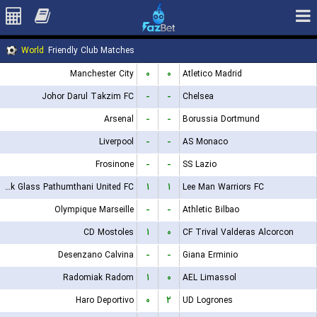
World
Friendly Club Matches
Manchester City
۰
۰
Atletico Madrid
Johor Darul Takzim FC
-
-
Chelsea
Arsenal
-
-
Borussia Dortmund
Liverpool
-
-
AS Monaco
Frosinone
-
-
SS Lazio
Bangkok Glass Pathumthani United FC
۱
۱
Lee Man Warriors FC
Olympique Marseille
-
-
Athletic Bilbao
CD Mostoles
۱
۰
CF Trival Valderas Alcorcon
Desenzano Calvina
-
-
Giana Erminio
Radomiak Radom
۱
۰
AEL Limassol
Haro Deportivo
۰
۲
UD Logrones