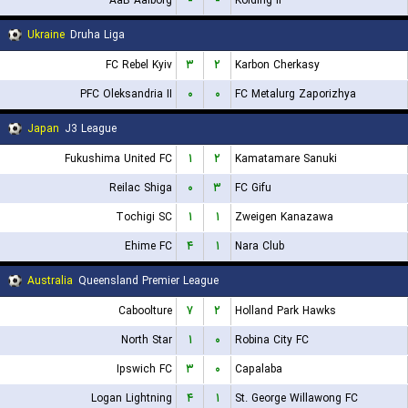
AaB Aalborg
-
-
Kolding IF
Ukraine
Druha Liga
FC Rebel Kyiv
۳
۲
Karbon Cherkasy
PFC Oleksandria II
۰
۰
FC Metalurg Zaporizhya
Japan
J3 League
Fukushima United FC
۱
۲
Kamatamare Sanuki
Reilac Shiga
۰
۳
FC Gifu
Tochigi SC
۱
۱
Zweigen Kanazawa
Ehime FC
۴
۱
Nara Club
Australia
Queensland Premier League
Caboolture
۷
۲
Holland Park Hawks
North Star
۱
۰
Robina City FC
Ipswich FC
۳
۰
Capalaba
Logan Lightning
۴
۱
St. George Willawong FC