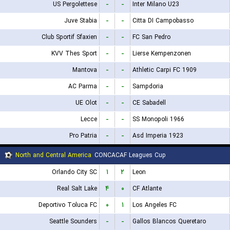
US Pergolettese
-
-
Inter Milano U23
Juve Stabia
-
-
Citta DI Campobasso
Club Sportif Sfaxien
-
-
FC San Pedro
KVV Thes Sport
-
-
Lierse Kempenzonen
Mantova
-
-
Athletic Carpi FC 1909
AC Parma
-
-
Sampdoria
UE Olot
-
-
CE Sabadell
Lecce
-
-
SS Monopoli 1966
Pro Patria
-
-
Asd Imperia 1923
North and Central America
CONCACAF Leagues Cup
Orlando City SC
۱
۲
Leon
Real Salt Lake
۴
۰
CF Atlante
Deportivo Toluca FC
۰
۱
Los Angeles FC
Seattle Sounders
-
-
Gallos Blancos Queretaro