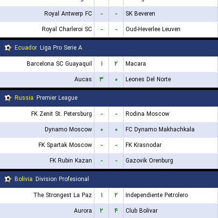
Royal Antwerp FC
-
-
SK Beveren
Royal Charleroi SC
-
-
Oud-Heverlee Leuven
Ecuador
Liga Pro Serie A
Barcelona SC Guayaquil
۱
۲
Macara
Aucas
۳
۰
Leones Del Norte
Russia
Premier League
FK Zenit St. Petersburg
-
-
Rodina Moscow
Dynamo Moscow
۰
۰
FC Dynamo Makhachkala
FK Spartak Moscow
-
-
FK Krasnodar
FK Rubin Kazan
-
-
Gazovik Orenburg
Bolivia
Division Profesional
The Strongest La Paz
۱
۲
Independiente Petrolero
Aurora
۲
۴
Club Bolivar