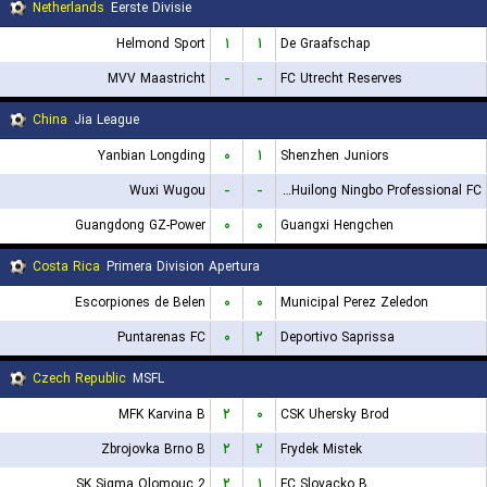
Netherlands
Eerste Divisie
Helmond Sport
۱
۱
De Graafschap
MVV Maastricht
-
-
FC Utrecht Reserves
China
Jia League
Yanbian Longding
۰
۱
Shenzhen Juniors
Wuxi Wugou
-
-
Shanghai Jiading Huilong Ningbo Professional FC
Guangdong GZ-Power
۰
۰
Guangxi Hengchen
Costa Rica
Primera Division Apertura
Escorpiones de Belen
۰
۰
Municipal Perez Zeledon
Puntarenas FC
۰
۲
Deportivo Saprissa
Czech Republic
MSFL
MFK Karvina B
۲
۰
CSK Uhersky Brod
Zbrojovka Brno B
۲
۲
Frydek Mistek
SK Sigma Olomouc 2
۲
۱
FC Slovacko B