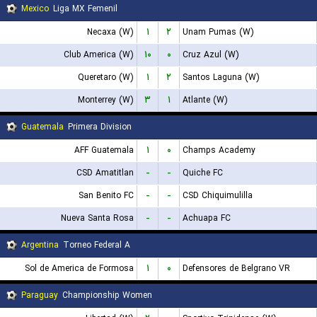
Mexico
Liga MX Femenil
Necaxa (W)
۱
۲
Unam Pumas (W)
Club America (W)
۱۰
۰
Cruz Azul (W)
Queretaro (W)
۱
۲
Santos Laguna (W)
Monterrey (W)
۳
۱
Atlante (W)
Guatemala
Primera Division
AFF Guatemala
۱
۰
Champs Academy
CSD Amatitlan
-
-
Quiche FC
San Benito FC
-
-
CSD Chiquimulilla
Nueva Santa Rosa
-
-
Achuapa FC
Argentina
Torneo Federal A
Sol de America de Formosa
۱
۰
Defensores de Belgrano VR
Paraguay
Championship Women