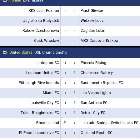
Poland
Ekstraklasa
KKS Lech Poznan
-
-
Piast Gliwice
Jagiellonia Białystok
-
-
Widzew Lodz
Rakow Czestochowa
-
-
Zaglebie Lubin
Slask Wroclaw
-
-
MKS Cracovia Krakow
United States
USL Championship
Lexington SC
۱
۰
Phoenix Rising
Loudoun United FC
۰
۱
Charleston Battery
Pittsburgh Riverhounds
۰
۰
Sacramento Republic FC
Miami FC
۰
۱
Las Vegas Lights
Louisville City FC
۱
۱
San Antonio FC
Tulsa Roughnecks FC
۰
۱
Detroit City FC
Rhode Island
۲
۰
Colorado Springs Switchbacks FC
El Paso Locomotive FC
۱
۰
Oakland Roots SC