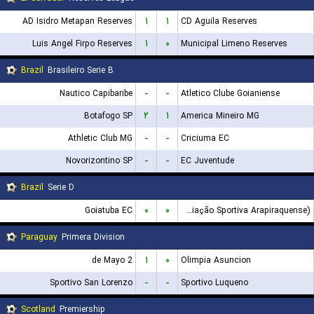
AD Isidro Metapan Reserves
۱
۱
CD Aguila Reserves
Luis Angel Firpo Reserves
۱
۰
Municipal Limeno Reserves
Brazil
Brasileiro Serie B
Nautico Capibaribe
-
-
Atletico Clube Goianiense
Botafogo SP
۲
۱
America Mineiro MG
Athletic Club MG
-
-
Criciuma EC
Novorizontino SP
-
-
EC Juventude
Brazil
Serie D
Goiatuba EC
۰
۰
ASA (Agremiação Sportiva Arapiraquense)
Paraguay
Primera Division
2 de Mayo
۱
۰
Olimpia Asuncion
Sportivo San Lorenzo
-
-
Sportivo Luqueno
Scotland
Premiership