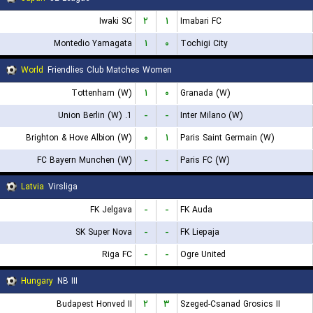
Iwaki SC
۲
۱
Imabari FC
Montedio Yamagata
۱
۰
Tochigi City
World
Friendlies Club Matches Women
Tottenham (W)
۱
۰
Granada (W)
1. Union Berlin (W)
-
-
Inter Milano (W)
Brighton & Hove Albion (W)
۰
۱
Paris Saint Germain (W)
FC Bayern Munchen (W)
-
-
Paris FC (W)
Latvia
Virsliga
FK Jelgava
-
-
FK Auda
SK Super Nova
-
-
FK Liepaja
Riga FC
-
-
Ogre United
Hungary
NB III
Budapest Honved II
۲
۳
Szeged-Csanad Grosics II