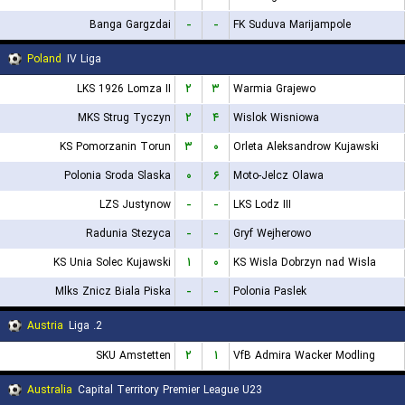
Banga Gargzdai
-
-
FK Suduva Marijampole
Poland
IV Liga
LKS 1926 Lomza II
۲
۳
Warmia Grajewo
MKS Strug Tyczyn
۲
۴
Wislok Wisniowa
KS Pomorzanin Torun
۳
۰
Orleta Aleksandrow Kujawski
Polonia Sroda Slaska
۰
۶
Moto-Jelcz Olawa
LZS Justynow
-
-
LKS Lodz III
Radunia Stezyca
-
-
Gryf Wejherowo
KS Unia Solec Kujawski
۱
۰
KS Wisla Dobrzyn nad Wisla
Mlks Znicz Biala Piska
-
-
Polonia Paslek
Austria
2. Liga
SKU Amstetten
۲
۱
VfB Admira Wacker Modling
Australia
Capital Territory Premier League U23