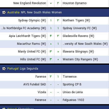
New England Revolution
۰
۲
Houston Dynamo
Australia
NPL New South Wales Women
Sydney Olympic (W)
۱
۲
Northern Tigers (W)
Bulls Northbridge FC Academy (W)
۱
۱
Sydney University FC (W)
Apia Leichhardt Tigers (W)
۴
۲
Gladesville Ravens (W)
Macarthur Rams (W)
۰
۱
University of New South Wales (W)
Manly United FC (W)
۳
۰
Illawarra Stingrays (W)
Hills United FC (W)
۳
۰
Western City Rangers (W)
Portugal
Liga Segunda
Farense
۲
۱
Torreense
AVS Futebol SAD
-
-
Sporting CP B
Vizela
-
-
Uniao de Leiria
Feirense
-
-
Felgueiras 1932