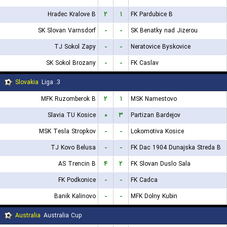
Hradec Kralove B
۲
۱
FK Pardubice B
SK Slovan Varnsdorf
-
-
SK Benatky nad Jizerou
TJ Sokol Zapy
-
-
Neratovice Byskovice
SK Sokol Brozany
-
-
FK Caslav
Slovakia
3. Liga
MFK Ruzomberok B
۲
۱
MSK Namestovo
Slavia TU Kosice
۰
۳
Partizan Bardejov
MSK Tesla Stropkov
-
-
Lokomotiva Kosice
TJ Kovo Belusa
-
-
FK Dac 1904 Dunajska Streda B
AS Trencin B
۴
۲
FK Slovan Duslo Sala
FK Podkonice
-
-
FK Cadca
Banik Kalinovo
-
-
MFK Dolny Kubin
Australia
Australia Cup