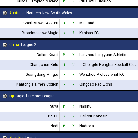
Jaibos Tampico Madero
۳
۰
Cruz Azul Hidalgo
Australia
Northern New South Wales
Charlestown Azzurri
۱
۲
Maitland
Broadmeadow Magic
۰
۱
Kahibah FC
China
League 2
Dalian Kewei
۲
۲
Lanzhou Longyuan Athletic
Changchun Xidu
۱
۲
Shanxi Chongde Ronghai Football Club
Guangdong Mingtu
۰
۰
Wenzhou Professional F.C
Nantong Haimen Codion
-
-
Qingdao Red Lions
Fiji
Digicel Premier League
Suva
۳
۲
Nasinu
Ba FC
۶
۰
Tailevu Naitasiri
Nadi
۳
۲
Nadroga
Slovakia
2. Liga