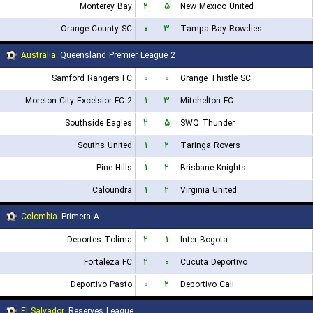
Monterey Bay
۲
۵
New Mexico United
Orange County SC
۰
۳
Tampa Bay Rowdies
Australia
Queensland Premier League 2
Samford Rangers FC
۰
۰
Grange Thistle SC
Moreton City Excelsior FC 2
۱
۳
Mitchelton FC
Southside Eagles
۲
۵
SWQ Thunder
Souths United
۱
۲
Taringa Rovers
Pine Hills
۱
۲
Brisbane Knights
Caloundra
۱
۲
Virginia United
Colombia
Primera A
Deportes Tolima
۲
۱
Inter Bogota
Fortaleza FC
۲
۰
Cucuta Deportivo
Deportivo Pasto
۰
۲
Deportivo Cali
El Salvador
Reserves League