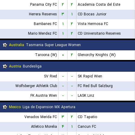
Panama City FC
۲
۲
Academia Costa del Este
Herrera Reserves
۳
۱
CD Bocas Junior
Bambanes FC
۱
۲
Vista Hermosa FC
Mario Mendez FC
۱
۲
CD Universitario Reserves
Australia
Tasmania Super League Women
Taroona (W)
۰
۲
Glenorchy Knights (W)
Austria
Bundesliga
SV Ried
-
-
SK Rapid Wien
Wolfsberger Athletik Club
-
-
FC Red Bull Salzburg
FK Austria Wien
-
-
LASK Linz
Mexico
Liga de Expansion MX Apertura
Venados Merida FC
۳
۲
CD Tapatio
Atletico Morelia
۴
۱
Cancun FC