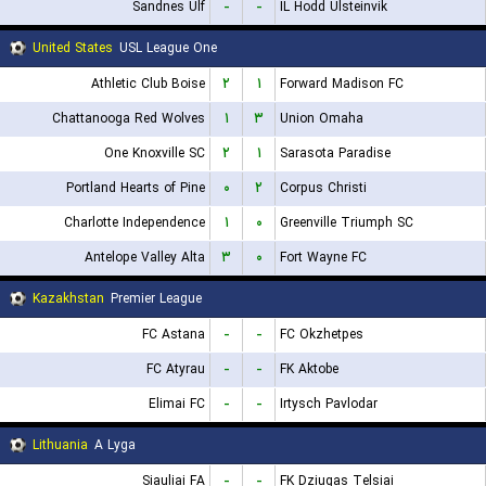
Sandnes Ulf
-
-
IL Hodd Ulsteinvik
United States
USL League One
Athletic Club Boise
۲
۱
Forward Madison FC
Chattanooga Red Wolves
۱
۳
Union Omaha
One Knoxville SC
۲
۱
Sarasota Paradise
Portland Hearts of Pine
۰
۲
Corpus Christi
Charlotte Independence
۱
۰
Greenville Triumph SC
Antelope Valley Alta
۳
۰
Fort Wayne FC
Kazakhstan
Premier League
FC Astana
-
-
FC Okzhetpes
FC Atyrau
-
-
FK Aktobe
Elimai FC
-
-
Irtysch Pavlodar
Lithuania
A Lyga
Siauliai FA
-
-
FK Dziugas Telsiai