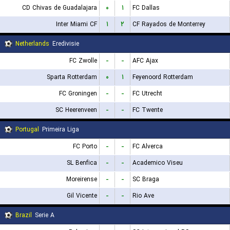
CD Chivas de Guadalajara
۰
۱
FC Dallas
Inter Miami CF
۱
۲
CF Rayados de Monterrey
Netherlands
Eredivisie
FC Zwolle
-
-
AFC Ajax
Sparta Rotterdam
۰
۱
Feyenoord Rotterdam
FC Groningen
-
-
FC Utrecht
SC Heerenveen
-
-
FC Twente
Portugal
Primeira Liga
FC Porto
-
-
FC Alverca
SL Benfica
-
-
Academico Viseu
Moreirense
-
-
SC Braga
Gil Vicente
-
-
Rio Ave
Brazil
Serie A