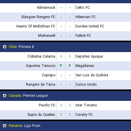
Kilmarnock
-
-
Celtic FC
Glasgow Rangers FC
-
-
Hibernian FC
Hearts Of Midlothian FC
-
-
Dundee United FC
Motherwell
-
-
Falkirk FC
Chile
Primera B
Cobreloa Calama
۱
۱
Deportes Iquique
Deportes Temuco
۳
۴
Magallanes
Copiapo
-
-
San Luis de Quillota
Rangers de Talca
-
-
Curico Unido
Canada
Premier League
Pacific FC
۱
۱
Inter Toronto
Supra du Quebec
۱
۱
Cavalry FC
Panama
Liga Prom