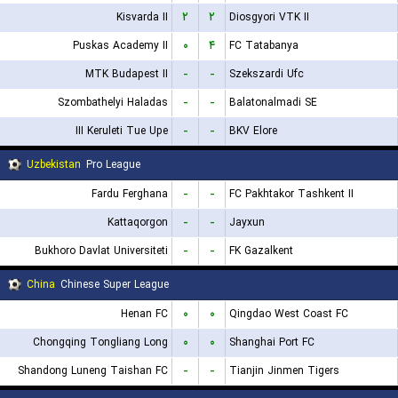
Kisvarda II
۲
۲
Diosgyori VTK II
Puskas Academy II
۰
۴
FC Tatabanya
MTK Budapest II
-
-
Szekszardi Ufc
Szombathelyi Haladas
-
-
Balatonalmadi SE
III Keruleti Tue Upe
-
-
BKV Elore
Uzbekistan
Pro League
Fardu Ferghana
-
-
FC Pakhtakor Tashkent II
Kattaqorgon
-
-
Jayxun
Bukhoro Davlat Universiteti
-
-
FK Gazalkent
China
Chinese Super League
Henan FC
۰
۰
Qingdao West Coast FC
Chongqing Tongliang Long
۰
۰
Shanghai Port FC
Shandong Luneng Taishan FC
-
-
Tianjin Jinmen Tigers