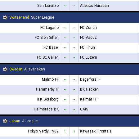
San Lorenzo
-
-
Atletico Huracan
Switzerland
Super League
FC Lugano
-
-
FC Zurich
FC Sion Sitten
-
-
FC Vaduz
FC Basel
-
-
FC Thun
FC St. Gallen
-
-
FC Luzern
Sweden
Allsvenskan
Malmo FF
-
-
Degerfors IF
Hammarby IF
-
-
BK Hacken
IFK Goteborg
-
-
Kalmar FF
Halmstads BK
-
-
GAIS
Japan
J League
Tokyo Verdy 1969
۱
۱
Kawasaki Frontale