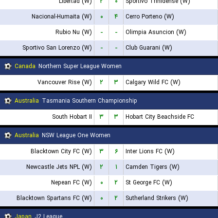
Libertad (W)
۲
۰
Sportivo Trinidense (W)
Nacional-Humaita (W)
۰
۴
Cerro Porteno (W)
Rubio Nu (W)
-
-
Olimpia Asuncion (W)
Sportivo San Lorenzo (W)
-
-
Club Guarani (W)
Canada
Northern Super League Women
Vancouver Rise (W)
۲
۳
Calgary Wild FC (W)
Australia
Tasmania Southern Championship
South Hobart II
۳
۳
Hobart City Beachside FC
Australia
NSW League One Women
Blacktown City FC (W)
۳
۶
Inter Lions FC (W)
Newcastle Jets NPL (W)
۲
۱
Camden Tigers (W)
Nepean FC (W)
۰
۲
St George FC (W)
Blacktown Spartans FC (W)
۰
۲
Sutherland Strikers (W)
Japan
J2 League