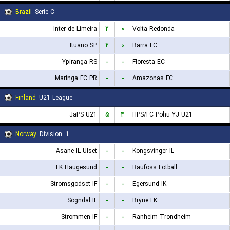
Brazil
Serie C
Inter de Limeira
۲
۰
Volta Redonda
Ituano SP
۲
۰
Barra FC
Ypiranga RS
-
-
Floresta EC
Maringa FC PR
-
-
Amazonas FC
Finland
U21 League
JaPS U21
۵
۴
HPS/FC Pohu YJ U21
Norway
1. Division
Asane IL Ulset
-
-
Kongsvinger IL
FK Haugesund
-
-
Raufoss Fotball
Stromsgodset IF
-
-
Egersund IK
Sogndal IL
-
-
Bryne FK
Strommen IF
-
-
Ranheim Trondheim