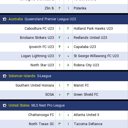
Zlin B
۲
۱
Polanka
Australia
Queensland Premier League U23
Caboolture FC U23
۱
۲
Holland Park Hawks U23
Brisbane Strikers U23
۲
۰
Redlands United U23
Ipswich FC U23
۴
۰
Capalaba U23
Logan Lightning U23
۷
۰
St George Willawong FC U23
North Star U23
۱
۸
Robina City U23
Solomon Islands
S-League
Southern United Honiara
۱
۲
Marist FC
SOSA
۰
۳
Green Shield FC
United States
MLS Next Pro League
Chattanooga FC
۱
۰
Atlanta United II
North Texas SC
۳
۱
Tacoma Defiance