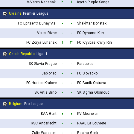
V-Varen Nagasaki
۲
۱
Kyoto Purple Sanga
Ukraine
Premier League
FC Epitsentr Dunayivtsi
-
-
Shakhtar Donetsk
Veres Rivne
-
-
FC Dynamo Kiev
FC Zorya Luhansk
۱
۳
FC Kryvbas Kriviy Rih
Czech Republic
1. Liga
SK Slavia Prague
-
-
Pardubice
Jablonec
-
-
FC Slovacko
FC Hradec Kralove
-
-
FC Banik Ostrava
SK Artis Brno
-
-
SK Sigma Olomouc
Belgium
Pro League
KAA Gent
۰
۰
KV Mechelen
RSC Anderlecht
-
-
RAAL La Louviere
Zulte-Waregem
-
-
Racing Genk