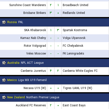
Sunshine Coast Wanderers
۲
۱
Broadbeach United
Brisbane Strikers
۳
۰
Redlands United
Russia
FNL
SKA Khabarovsk
۱
۳
Spartak Kostroma
Kamaz Nab Chelny
-
-
Volga Ulyanovsk
Rotor Volgograd
-
-
FC Chelyabinsk
Veles Moscow
-
-
FK Leningradets
Australia
NPL ACT League
Canberra Juventus
۴
۲
Canberra White Eagles FC
Mexico
Liga MX U19 Femenil
Necaxa U19 (W)
۰
۰
Tigres UANL U19 (W)
New Zealand
Northern Premier League
Auckland FC Reserves
۲
۰
East Coast Bays