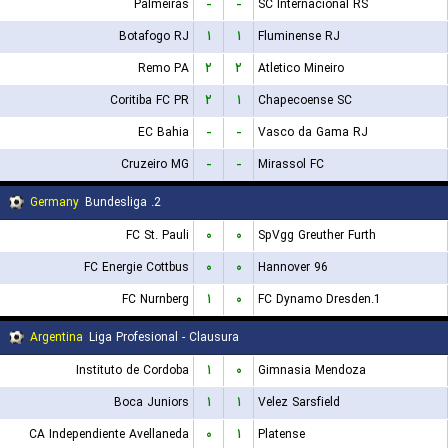
Palmeiras
-
-
SC Internacional RS
Botafogo RJ
۱
۱
Fluminense RJ
Remo PA
۲
۲
Atletico Mineiro
Coritiba FC PR
۲
۱
Chapecoense SC
EC Bahia
-
-
Vasco da Gama RJ
Cruzeiro MG
-
-
Mirassol FC
Germany
2. Bundesliga
FC St. Pauli
۰
۰
SpVgg Greuther Furth
FC Energie Cottbus
۰
۰
Hannover 96
FC Nurnberg
۱
۰
1.FC Dynamo Dresden
Argentina
Liga Profesional - Clausura
Instituto de Cordoba
۱
۰
Gimnasia Mendoza
Boca Juniors
۱
۱
Velez Sarsfield
CA Independiente Avellaneda
۰
۱
Platense