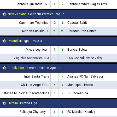
Canberra Juventus U23
۱
۰
Canberra White Eagles U23
New Zealand
Southern Premier League
Cashmere Technical
۵
۱
Coastal Spirit
Nelson Suburbs FC
۳
۳
Christchurch United
Poland
III Liga, Group 3
Miedz Legnica ll
۱
۱
Barycz Sulow
Zaglebie Sosnowiec SSA
-
-
LKS Goczalkowice Zdroj
El Salvador
Primera Division Apertura
Inter Santa Tecla
۲
۰
Alianza FC San Salvador
CD Luis Angel Firpo
۲
۰
Municipal Limeno
CD Platense Municipal Zacatecoluca
۲
۰
CD Inca-Aruba
Ukraine
Persha Liga
Polissya Zhytomyr II
۰
۱
FC Metalist Kharkiv