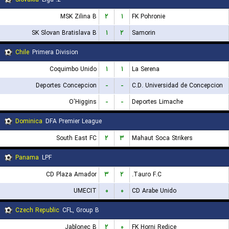
MSK Zilina B
۲
۱
FK Pohronie
SK Slovan Bratislava B
۱
۲
Samorin
Chile
Primera Division
Coquimbo Unido
۱
۱
La Serena
Deportes Concepcion
-
-
C.D. Universidad de Concepcion
O'Higgins
-
-
Deportes Limache
Dominica
DFA Premier League
South East FC
۲
۳
Mahaut Soca Strikers
Panama
LPF
CD Plaza Amador
۳
۲
Tauro F.C.
UMECIT
۰
۰
CD Arabe Unido
Czech Republic
CFL, Group B
Jablonec B
۲
۰
FK Horni Redice