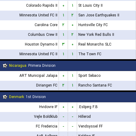
Colorado Rapids II
۰
۱
St Louis City II
Minnesota United FC II
۱
۲
San Jose Earthquakes II
Carolina Core
۲
۰
Huntsville City FC
Columbus Crew II
۱
۲
New York Red Bulls II
Houston Dynamo II
۳
۰
Real Monarchs SLC
Minnesota United FC II
۱
۱
The Town FC
Nicaragua
Primera Division
ART Municipal Jalapa
۰
۱
Sport Sebaco
Diriangen FC
۲
۱
Rancho Santana FC
Denmark
1st Division
Hvidovre IF
۰
۰
Esbjerg F.B.
Vejle Boldklub
-
-
Hillerod
FC Fredericia
-
-
Vendsyssel FF