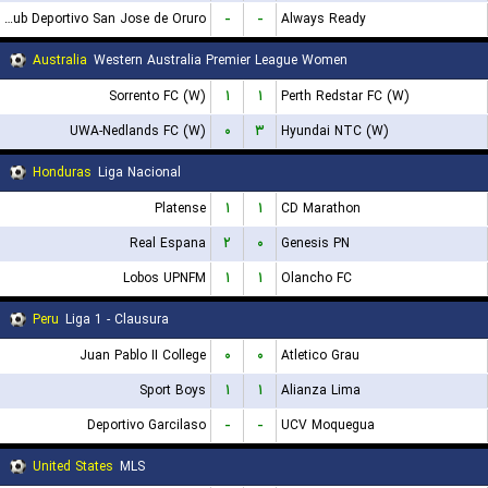
GV Club Deportivo San Jose de Oruro
-
-
Always Ready
Australia
Western Australia Premier League Women
Sorrento FC (W)
۱
۱
Perth Redstar FC (W)
UWA-Nedlands FC (W)
۰
۳
Hyundai NTC (W)
Honduras
Liga Nacional
Platense
۱
۱
CD Marathon
Real Espana
۲
۰
Genesis PN
Lobos UPNFM
۱
۱
Olancho FC
Peru
Liga 1 - Clausura
Juan Pablo II College
۰
۰
Atletico Grau
Sport Boys
۱
۱
Alianza Lima
Deportivo Garcilaso
-
-
UCV Moquegua
United States
MLS