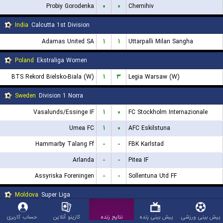
Probiy Gorodenka
۰
۰
Chernihiv
India
Calcutta 1st Division
Adamas United SA
۱
۱
Uttarpalli Milan Sangha
Poland
Ekstraliga Women
BTS Rekord Bielsko-Biala (W)
۱
۳
Legia Warsaw (W)
Sweden
Division 1 Norra
Vasalunds/Essinge IF
۱
۰
FC Stockholm Internazionale
Umea FC
۱
۰
AFC Eskilstuna
Hammarby Talang Ff
-
-
FBK Karlstad
Arlanda
-
-
Pitea IF
Assyriska Foreningen
-
-
Sollentuna Utd FF
Moldova
Super Liga
FC Sheriff Tiraspol
-
-
Dacia Buiucani
پیش بینی ورزشی
پیش بینی زنده
نتایج زنده
کازینو آنلاین
حساب کاربری