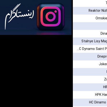
Reaktor Ni
Omskie
Din
Stalnye Lisy Ma
MHC Dynamo Saint Petersburg
Dnepr
Joker
Z
HI
HPK Ha
HC Dinamo 