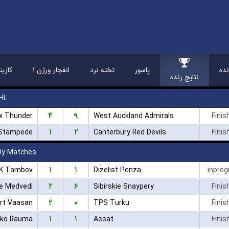
ده
پاسور
تخته نرد
انفجار ورژن ۱
کازین
نتایج زنده
HL
۴
۹
x Thunder
West Auckland Admirals
Finis
۱
۲
 Stampede
Canterbury Red Devils
Finis
dly Matches
۱
۱
K Tambov
Dizelist Penza
inprog
۲
۶
e Medvedi
Sibirskie Snaypery
Finis
۲
۰
rt Vaasan
TPS Turku
Finis
۱
۱
kko Rauma
Assat
Finis