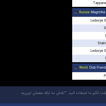
Tappar
Russia
Magnitka
Ledovye S
S
Stal
Ledovye S
World
Club Frien
P
گیز ما استفاده کنید. ""تلاش ما، ارائه مطمئن ترین،به