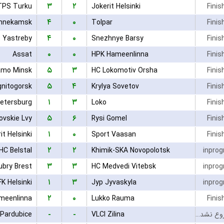
۳
۲
TPS Turku
Jokerit Helsinki
Finis
۴
۰
zhnekamsk
Tolpar
Finis
۴
۰
 Yastreby
Snezhnye Barsy
Finis
۰
۰
Assat
HPK Hameenlinna
Finis
۵
۳
amo Minsk
HC Lokomotiv Orsha
Finis
۵
۴
gnitogorsk
Krylya Sovetov
Finis
۱
۳
Loko
Finis
۵
۶
ovskie Lvy
Rysi Gomel
Finis
۱
۰
it Helsinki
Sport Vaasan
Finis
۲
۲
HC Belstal
Khimik-SKA Novopolotsk
inprog
۳
۳
ubry Brest
HC Medvedi Vitebsk
inprog
۱
۳
FK Helsinki
Jyp Jyvaskyla
inprog
۲
۰
meenlinna
Lukko Rauma
Finis
-
-
Pardubice
VLCI Zilina
بازی شروع نشده است