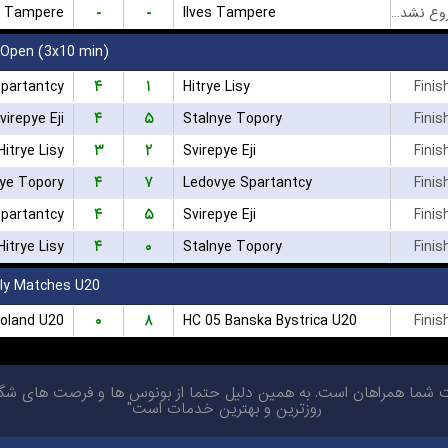
-
-
a Tampere
Ilves Tampere
بازی شروع نشده است
 Open (3x10 min)
۴
۱
partantcy
Hitrye Lisy
Finis
۴
۵
virepye Eji
Stalnye Topory
Finis
۳
۲
Hitrye Lisy
Svirepye Eji
Finis
۴
۷
nye Topory
Ledovye Spartantcy
Finis
۴
۵
partantcy
Svirepye Eji
Finis
۴
۰
Hitrye Lisy
Stalnye Topory
Finis
dly Matches U20
۰
۸
oland U20
HC 05 Banska Bystrica U20
Finis
ا همراهان است. به همین دلیل حتما از بونوس ها و فرصت های شگفت ان
روزترین و بهترین خدمات است"