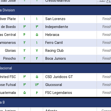
-
-
Sao Jose
Cresol/Marreco
بازی شروع نشده است
a Division
۱
۱
River Plate
San Lorenzo
Finis
۳
۳
a de Boedo
Independiente
Finis
۴
۵
as Central
Hebraica
Finis
۲
۱
amioneros
Ferro Carril
Finis
۲
۷
Glorias
Racing Club
Finis
۲
۲
Pinocho
Boca Juniors
Finis
Nacional
۳
۵
nited FSC
CSD Juridicos GT
Finis
۳
۱۳
ose Futsal
Glucosoral
Finis
۵
۶
uatemala
FSC Legendarios
Finis
a B