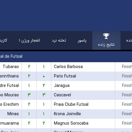
ده
پاسور
تخته نرد
انفجار ورژن ۱
کازین
نتایج زنده
al de Futsal
۲
۱
Tubarao
Carlos Barbosa
Finis
۲
۰
orinthians
Pato Futsal
Finis
۱
۲
dre Futsal
Jaragua
Finis
۳
۳
o Mourao
Cascavel
Finis
۲
۱
co Erechim
Praia Clube Futsal
Finis
۱
۱
Minas
Krona Joinville
Finis
۲
۲
Umuarama
Magnus Sorocaba
Finis