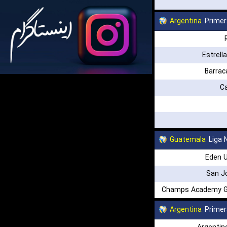
Argentina
Primer
Estrell
Barrac
C
Guatemala
Liga 
Eden U
San J
Champs Academy G
Argentina
Primer