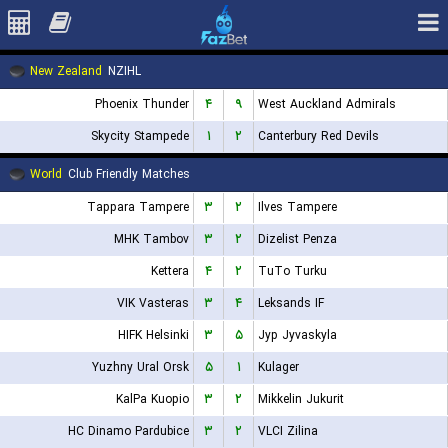
New Zealand
NZIHL
Phoenix Thunder
۴
۹
West Auckland Admirals
Skycity Stampede
۱
۲
Canterbury Red Devils
World
Club Friendly Matches
Tappara Tampere
۳
۲
Ilves Tampere
MHK Tambov
۳
۲
Dizelist Penza
Kettera
۴
۲
TuTo Turku
VIK Vasteras
۳
۴
Leksands IF
HIFK Helsinki
۳
۵
Jyp Jyvaskyla
Yuzhny Ural Orsk
۵
۱
Kulager
KalPa Kuopio
۳
۲
Mikkelin Jukurit
HC Dinamo Pardubice
۳
۲
VLCI Zilina