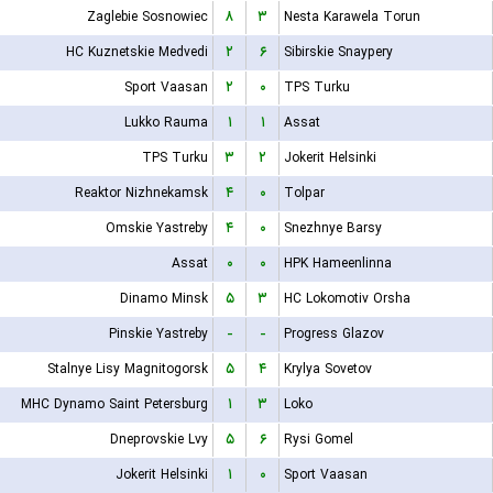
Zaglebie Sosnowiec
۸
۳
Nesta Karawela Torun
HC Kuznetskie Medvedi
۲
۶
Sibirskie Snaypery
Sport Vaasan
۲
۰
TPS Turku
Lukko Rauma
۱
۱
Assat
TPS Turku
۳
۲
Jokerit Helsinki
Reaktor Nizhnekamsk
۴
۰
Tolpar
Omskie Yastreby
۴
۰
Snezhnye Barsy
Assat
۰
۰
HPK Hameenlinna
Dinamo Minsk
۵
۳
HC Lokomotiv Orsha
Pinskie Yastreby
-
-
Progress Glazov
Stalnye Lisy Magnitogorsk
۵
۴
Krylya Sovetov
MHC Dynamo Saint Petersburg
۱
۳
Loko
Dneprovskie Lvy
۵
۶
Rysi Gomel
Jokerit Helsinki
۱
۰
Sport Vaasan