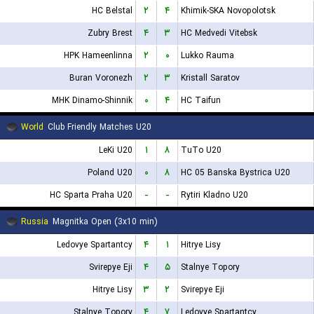
HC Belstal
۲
۴
Khimik-SKA Novopolotsk
Zubry Brest
۴
۳
HC Medvedi Vitebsk
HPK Hameenlinna
۲
۰
Lukko Rauma
Buran Voronezh
۲
۳
Kristall Saratov
MHK Dinamo-Shinnik
۰
۴
HC Taifun
World
Club Friendly Matches U20
LeKi U20
۱
۸
TuTo U20
Poland U20
۰
۸
HC 05 Banska Bystrica U20
HC Sparta Praha U20
-
-
Rytiri Kladno U20
Russia
Magnitka Open (3x10 min)
Ledovye Spartantcy
۴
۱
Hitrye Lisy
Svirepye Eji
۴
۵
Stalnye Topory
Hitrye Lisy
۳
۲
Svirepye Eji
Stalnye Topory
۴
۷
Ledovye Spartantcy