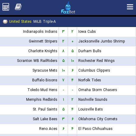
United States
MiLB Triple-A
Indianapolis Indians
۳
۲
Iowa Cubs
Gwinnett Stripers
۲
۰
Jacksonville Jumbo Shrimp
Charlotte Knights
۸
۵
Durham Bulls
Scranton WB RailRiders
۵
۱۰
Rochester Red Wings
Syracuse Mets
۱۰
۶
Columbus Clippers
Buffalo Bisons
۷
۴
Norfolk Tides
Toledo Mud Hens
-
-
Omaha Storm Chasers
Memphis Redbirds
۱
۲
Nashville Sounds
St. Paul Saints
۵
۴
Louisville Bats
Salt Lake Bees
۳
۶
Oklahoma City Comets
Reno Aces
۶
۴
El Paso Chihuahuas