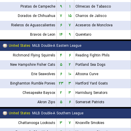
Piratas de Campeche
۹
۱
Olmecas de Tabasco
Dorados de Chihuahua
۷
۱۵
Charros de Jalisco
Rieleros de Aguascalientes
۶
۷
Aceseros de Monclova
Bravos de Leon
۱۴
۹
Queretaro
United States
MiLB Double-A Eastern League
Richmond Flying Squirrels
۴
۶
Reading Fightin Phils
New Hampshire Fisher Cats
۵
۲
Portland Sea Dogs
Erie Seawolves
۶
۱۰
Altoona Curve
Binghamton Rumble Ponies
۲۳
۳
Hartford Yard Goats
Chesapeake Baysox
۲
۳
Harrisburg Senators
Akron Zips
۵
۶
Somerset Patriots
United States
MiLB Double-A Southern League
Chattanooga Lookouts
۳
۷
Knoxville Smokies