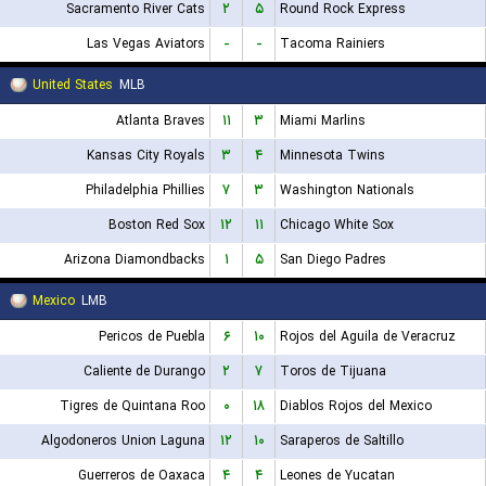
Sacramento River Cats
۲
۵
Round Rock Express
Las Vegas Aviators
-
-
Tacoma Rainiers
United States
MLB
Atlanta Braves
۱۱
۳
Miami Marlins
Kansas City Royals
۳
۴
Minnesota Twins
Philadelphia Phillies
۷
۳
Washington Nationals
Boston Red Sox
۱۲
۱۱
Chicago White Sox
Arizona Diamondbacks
۱
۵
San Diego Padres
Mexico
LMB
Pericos de Puebla
۶
۱۰
Rojos del Aguila de Veracruz
Caliente de Durango
۲
۷
Toros de Tijuana
Tigres de Quintana Roo
۰
۱۸
Diablos Rojos del Mexico
Algodoneros Union Laguna
۱۲
۱۰
Saraperos de Saltillo
Guerreros de Oaxaca
۴
۴
Leones de Yucatan