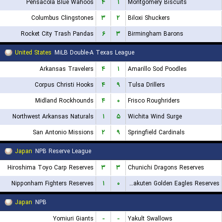
Pensacola Blue Wahoos
۴
۱
Montgomery Biscuits
Columbus Clingstones
۳
۲
Biloxi Shuckers
Rocket City Trash Pandas
۶
۳
Birmingham Barons
United States
MiLB Double-A Texas League
Arkansas Travelers
۴
۱
Amarillo Sod Poodles
Corpus Christi Hooks
۴
۹
Tulsa Drillers
Midland Rockhounds
۴
۰
Frisco Roughriders
Northwest Arkansas Naturals
۱
۵
Wichita Wind Surge
San Antonio Missions
۲
۹
Springfield Cardinals
Japan
NPB Reserve League
Hiroshima Toyo Carp Reserves
۳
۳
Chunichi Dragons Reserves
Nipponham Fighters Reserves
۱
۰
Tohoku Rakuten Golden Eagles Reserves
Japan
NPB
Yomiuri Giants
-
-
Yakult Swallows